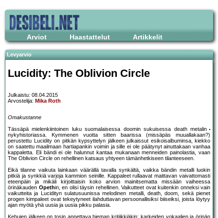
Arviot
Haastattelut
Artikkelit
Levyarvio
Lucidity: The Oblivion Circle
Julkaistu: 08.04.2015
Arvostelija:
Mika Roth
Omakustanne
Tässäpä mielenkiintoinen luku suomalaisessa doomin sukuisessa death metalin
nykyhistoriassa. Kymmenen vuotta sitten baarissa (missäpäs muuallakaan?)
perustettu Lucidity on pitkän kypsyttelyn jälkeen julkaissut esikoisalbuminsa, kiekko
on saatettu maailmaan hartiapankin voimin ja sille ei ole päätynyt ainuttakaan vanhaa
kappaletta. Eli bändi ei ole halunnut kantaa mukanaan menneiden painolastia, vaan
The Oblivion Circle on rehellinen katsaus yhtyeen tämänhetkiseen tilanteeseen.
Eikä tilanne vaikuta lainkaan väärällä tavalla synkältä, vaikka bändin metalli luokin
pitkiä ja synkkiä varjoja kammion seinille. Kappaleet rullaavat maittavan vaivattomasti
eteenpäin ja mikäli kirjoittaisin koko arvion mainitsematta missään vaiheessa
örinäkauden
Opeth
in, en olisi täysin rehellinen. Vaikutteet ovat kuitenkin onneksi vain
vaikutteita ja Lucidityn sulatusuunissa melodinen metalli, death, doom, sekä pienet
progen kimpaleet ovat tekeytyneet ilahduttavan persoonallisiksi biiseiksi, joista löytyy
ajan myötä yhä uusia ja uusia pikku palasia.
Kehujen jälkeen on tosin annettava hieman kritiikkiäkin: karkeiden vokaalien ja örinän