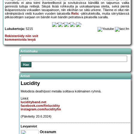
vuorottelu ei aina toimi ihanteellisesti ja sovituksissa bändillä on taipumus valita
genrestä tuttuja reittejä. Siispä lisää rohkeutta ja uskaliaampaa otetta, sekä pientä
lisäpanostusta vokaalien tasapainoon, niin eiköhän se siitä urkene. Tilanne ei ollut niin
silmiinpistävä vielä kuuden vuoden takaisella
Relic
-pikkukiekolla, mutta siirryttäessä
pitkäsoittojen sarjaan on bändin kuin bändin petrattava jokaisella saralla.
Lukukertoja:
5215
Rekisteröidy niin voit
kommentoida levyä
Artistihaku
Artisti
Lucidity
Melodista death/post metalia soittava kotimainen ryhmä.
Linkit:
lucidityband.net
facebook.com/finlucidity
instagram.com/lucidityfin
(Päivitetty 20.6.2024)
Levyarviot
Oceanum