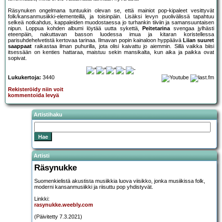
Räsynuken ongelmana tuntuukin olevan se, että mainiot pop-kipaleet vesittyvät
folk/kansanmusiikki-elementeillä, ja toisinpäin. Lisäksi levyn puolivälissä tapahtuu
selkeä notkahdus, kappaleiden muodostaessa jo turhankin tiiviin ja samansuuntaisen
nipun. Loppua kohden albumi löytää uutta sykettä,
Peitetarina
svengaa jylhästi
eteenpäin, nakuttavan basson luodessa imua ja kitaran koristellessa
parisuhdehelvetistä kertovaa tarinaa. Ilmavan popin kainaloon hyppäävä
Liian suuret
saappaat
raikastaa ilman puhurilla, jota olisi kaivattu jo aiemmin. Sillä vaikka biisi
itsessään on kenties hattaraa, maistuu sekin mansikalta, kun aika ja paikka ovat
sopivat.
Lukukertoja:
3440
Rekisteröidy niin voit
kommentoida levyä
Artistihaku
Artisti
Räsynukke
Suomenkielistä akustista musiikkia luova viisikko, jonka musiikissa folk,
moderni kansanmusiikki ja riisuttu pop yhdistyvät.
Linkki:
rasynukke.weebly.com
(Päivitetty 7.3.2021)