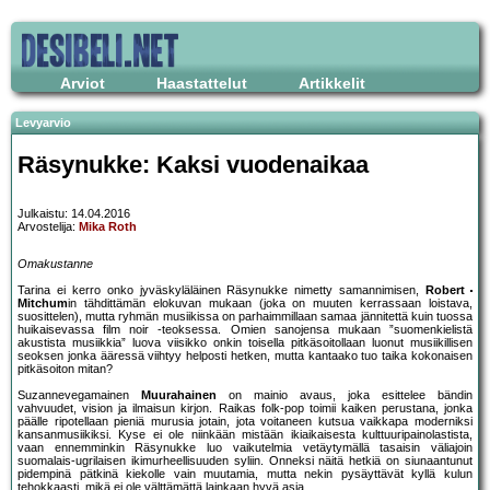
Arviot
Haastattelut
Artikkelit
Levyarvio
Räsynukke: Kaksi vuodenaikaa
Julkaistu: 14.04.2016
Arvostelija:
Mika Roth
Omakustanne
Tarina ei kerro onko jyväskyläläinen Räsynukke nimetty samannimisen,
Robert
Mitchum
in tähdittämän elokuvan mukaan (joka on muuten kerrassaan loistava,
suosittelen), mutta ryhmän musiikissa on parhaimmillaan samaa jännitettä kuin tuossa
huikaisevassa film noir -teoksessa. Omien sanojensa mukaan ”suomenkielistä
akustista musiikkia” luova viisikko onkin toisella pitkäsoitollaan luonut musiikillisen
seoksen jonka ääressä viihtyy helposti hetken, mutta kantaako tuo taika kokonaisen
pitkäsoiton mitan?
Suzannevegamainen
Muurahainen
on mainio avaus, joka esittelee bändin
vahvuudet, vision ja ilmaisun kirjon. Raikas folk-pop toimii kaiken perustana, jonka
päälle ripotellaan pieniä murusia jotain, jota voitaneen kutsua vaikkapa moderniksi
kansanmusiikiksi. Kyse ei ole niinkään mistään ikiaikaisesta kulttuuripainolastista,
vaan ennemminkin Räsynukke luo vaikutelmia vetäytymällä tasaisin väliajoin
suomalais-ugrilaisen ikimurheellisuuden syliin. Onneksi näitä hetkiä on siunaantunut
pidempinä pätkinä kiekolle vain muutamia, mutta nekin pysäyttävät kyllä kulun
tehokkaasti, mikä ei ole välttämättä lainkaan hyvä asia.