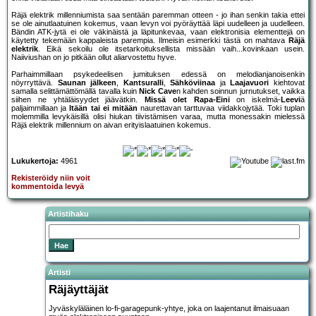
Räjä elektrik millenniumista saa sentään paremman otteen - jo ihan senkin takia ettei
se ole ainutlaatuinen kokemus, vaan levyn voi pyöräyttää läpi uudelleen ja uudelleen.
Bändin ATK-jytä ei ole väkinäistä ja läpitunkevaa, vaan elektronisia elementtejä on
käytetty tekemään kappaleista parempia. Ilmeisin esimerkki tästä on mahtava
Räjä
elektrik
. Eikä sekoilu ole itsetarkoituksellista missään vaih...kovinkaan usein.
Naiiviushan on jo pitkään ollut aliarvostettu hyve.
Parhaimmillaan psykedeelisen jumituksen edessä on melodianjanoisenkin
nöyrryttävä.
Saunan jälkeen
,
Kantsuralli
,
Sähköviinaa
ja
Laajavuori
kiehtovat
samalla selittämättömällä tavalla kuin
Nick Cave
n kahden soinnun jurnutukset, vaikka
siihen ne yhtäläisyydet jäävätkin.
Missä olet Rapa-Eini
on iskelmä-
Leevi
ä
paljaimmillaan ja
Itään tai ei mitään
naurettavan tarttuvaa viidakkojytää. Toki tuplan
molemmilla levykäisillä olisi hiukan tiivistämisen varaa, mutta monessakin mielessä
Räjä elektrik millennium on aivan erityislaatuinen kokemus.
Lukukertoja:
4961
Rekisteröidy niin voit
kommentoida levyä
Artistihaku
Artisti
Räjäyttäjät
Jyväskyläläinen lo-fi-garagepunk-yhtye, joka on laajentanut ilmaisuaan