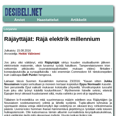
Arviot
Haastattelut
Artikkelit
Levyarvio
Räjäyttäjät: Räjä elektrik millennium
Julkaistu: 15.08.2016
Arvostelija:
Heikki Väliniemi
Jos joku olisi väittänyt, että
Räjäyttäjät
siirtyy kuuden studioalbumin jälkeen
elektronisiin maisemiin, olisin luvannut syödä hatullisen. Tamperelaistuneen trion
seitsemäs pitkäsoitto (suoratoistopalveluiden mukaan viides) flirttailee
konepulputuksilla ja synaujelluksilla - toki enemmän Commodore 64 -tietokonepelien
kuin vaikkapa
Daft Punk
in hengessä.
Lainaan tässä Suomen Kuvalehden numeroa 23/2016: “Kauan sitten
Jukka
Nousiainen
kopioi serkultaan jo moneen kertaan kopioidun
Eppu Normaali
n kasetin.
Sen perusteella Eput vaikutti mukavan kotoisalta yhtyeeltä. Virvelirumpukin tussahti
kuin joku olisi lyönyt kädellä kouluvihkoon.” Myöhemmin hänelle selvisi, etteivät
Eppujen levyt oikeasti kuulostaneet siltä, mutta vahinko ja onni oli jo tapahtunut.
Tällainen lo-fi-estetiikka on mitä suurimmassa määrin edelleen osa Räjäyttäjien (ja
Nousiaisen soolotuotannon) ydintä ja lähellä sydäntä. Tupla-albumi tuhnuisia ja
spontaanin oloisia vetoja elektromyllyn läpi vedettynä on oikeasti levy rohkeimmasta
päästä. Livenä koko homman ihanan hämmentävä järjettömyys lyödään vielä toiseen
hulinapotenssiin. Olin katsomassa tämän albumin surrealistista levynjulkaisukeikkaa,
enkä vieläkään tiedä mitä oikeastaan todistin. Hyvän keikan lisäksi siis.