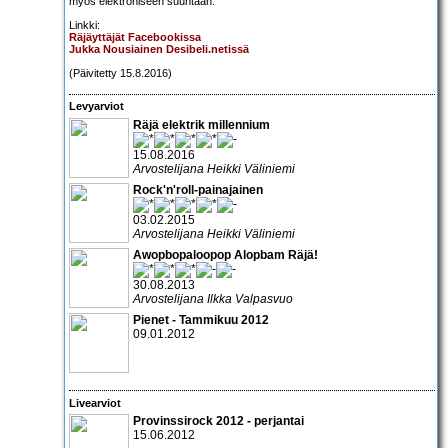
myös elektroniseen suuntaan.
Linkki:
Räjäyttäjät Facebookissa
Jukka Nousiainen Desibeli.netissä
(Päivitetty 15.8.2016)
Levyarviot
Räjä elektrik millennium
15.08.2016
Arvostelijana Heikki Väliniemi
Rock'n'roll-painajainen
03.02.2015
Arvostelijana Heikki Väliniemi
Awopbopaloopop Alopbam Räjä!
30.08.2013
Arvostelijana Ilkka Valpasvuo
Pienet - Tammikuu 2012
09.01.2012
Livearviot
Provinssirock 2012 - perjantai
15.06.2012