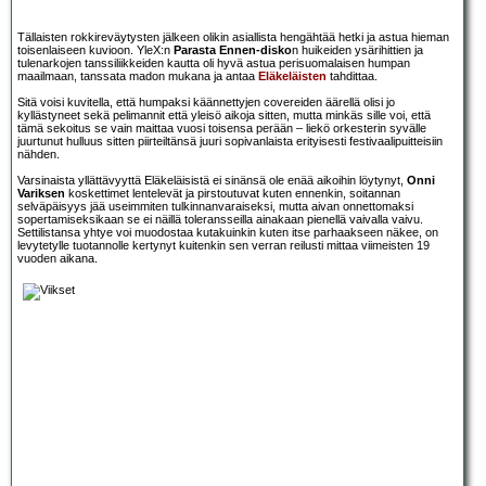
Tällaisten rokkireväytysten jälkeen olikin asiallista hengähtää hetki ja astua hieman
toisenlaiseen kuvioon. YleX:n
Parasta Ennen-disko
n huikeiden ysärihittien ja
tulenarkojen tanssiliikkeiden kautta oli hyvä astua perisuomalaisen humpan
maailmaan, tanssata madon mukana ja antaa
Eläkeläisten
tahdittaa.
Sitä voisi kuvitella, että humpaksi käännettyjen covereiden äärellä olisi jo
kyllästyneet sekä pelimannit että yleisö aikoja sitten, mutta minkäs sille voi, että
tämä sekoitus se vain maittaa vuosi toisensa perään – liekö orkesterin syvälle
juurtunut hulluus sitten piirteiltänsä juuri sopivanlaista erityisesti festivaalipuitteisiin
nähden.
Varsinaista yllättävyyttä Eläkeläisistä ei sinänsä ole enää aikoihin löytynyt,
Onni
Variksen
koskettimet lentelevät ja pirstoutuvat kuten ennenkin, soitannan
selväpäisyys jää useimmiten tulkinnanvaraiseksi, mutta aivan onnettomaksi
sopertamiseksikaan se ei näillä toleransseilla ainakaan pienellä vaivalla vaivu.
Settilistansa yhtye voi muodostaa kutakuinkin kuten itse parhaakseen näkee, on
levytetylle tuotannolle kertynyt kuitenkin sen verran reilusti mittaa viimeisten 19
vuoden aikana.