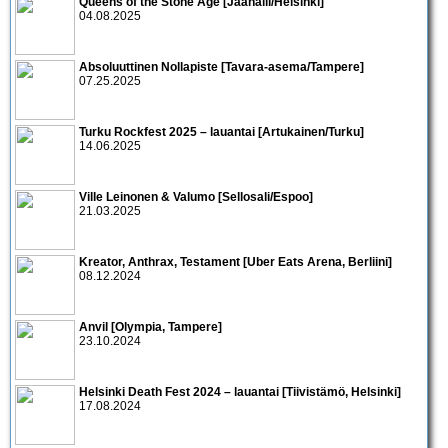
Queens of the Stone Age [Jäähalli/Helsinki]
04.08.2025
Absoluuttinen Nollapiste [Tavara-asema/Tampere]
07.25.2025
Turku Rockfest 2025 – lauantai [Artukainen/Turku]
14.06.2025
Ville Leinonen & Valumo [Sellosali/Espoo]
21.03.2025
Kreator, Anthrax, Testament [Uber Eats Arena, Berliini]
08.12.2024
Anvil [Olympia, Tampere]
23.10.2024
Helsinki Death Fest 2024 – lauantai [Tiivistämö, Helsinki]
17.08.2024