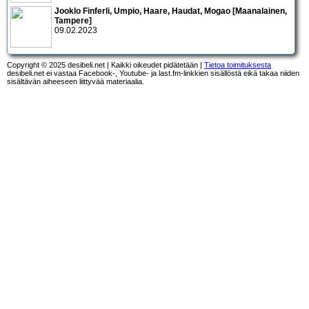
Jooklo Finferli, Umpio, Haare, Haudat, Mogao [Maanalainen,
Tampere]
09.02.2023
Copyright © 2025 desibeli.net | Kaikki oikeudet pidätetään |
Tietoa toimituksesta
desibeli.net ei vastaa Facebook-, Youtube- ja last.fm-linkkien sisällöstä eikä takaa niiden
sisältävän aiheeseen liittyvää materiaalia.