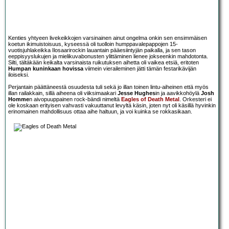
Kenties yhtyeen livekeikkojen varsinainen ainut ongelma onkin sen ensimmäisen
koetun ikimuistoisuus, kyseessä oli tuolloin humppavalepappojen 15-
vuotisjuhlakeikka Ilosaarirockin lauantain pääesiintyjän paikalla, ja sen tason
eeppisyyslukujen ja mielikuvabonusten ylittäminen lienee jokseenkin mahdotonta.
Silti, tältäkään keikalta varsinaista ruikutuksen aihetta oli vaikea etsiä, eritoten
Humpan kuninkaan hovissa
viimein vieraileminen jätti tämän festarikävijän
iloiseksi.
Perjantain päättäneestä osuudesta tuli sekä jo illan toinen lintu-aiheinen että myös
illan railakkain, sillä aiheena oli viiksimaakari
Jesse Hughes
in ja aavikkohöylä
Josh
Homme
n aivopuuppainen rock-bändi nimeltä
Eagles of Death Metal
. Orkesteri ei
ole koskaan erityisen vahvasti vakuuttanut levyltä käsin, joten nyt oli käsillä hyvinkin
erinomainen mahdollisuus ottaa aihe haltuun, ja voi kuinka se rokkasikaan.