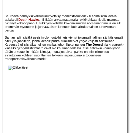
Seuraava nähdyksi valikoitunut vetäisy manifestoitui todeksi samaisella lavalla,
asialla oli
Death Hawks
, niinikään arvaamattomalla rokkikohkaamisella mainetta
niittänyt kokoonpano. Haukkojen kohdilla kokonaisuuden arvaamattomuus on silti
enemmän mysteerin ja junnaavaisen luonteen kuin alkukantaisen tuhovoiman
peruja.
Saman rallin sisällä useisiin olomuotoihin etsiytynyt toismaailmallinen sähkösignaali
piteli yllä jännitettä, jonka ideaalit purkautumishetket yhtye valjasti soittimiinsa.
Kyseessä oli siis aikamoinen matka, johon liitetyt puheet
The Doors
in ja krautrock-
klassikkojen yhdistelmästä eivät ole kaukana todesta. Olisi sittenkin väärin lyödä
tähän orkesteriin mitään leimoja, mutta jos aivan pakko on, niin olkoon se
siirrettävän kohteen suorittaman liikkeen tarpeettomaksi todenneen
transportaatiovälineen merkki.