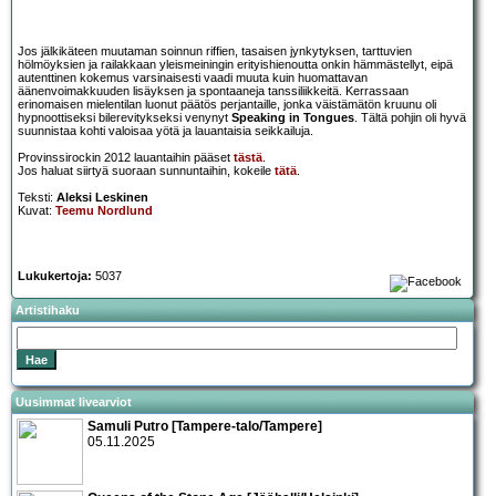
Jos jälkikäteen muutaman soinnun riffien, tasaisen jynkytyksen, tarttuvien
hölmöyksien ja railakkaan yleismeiningin erityishienoutta onkin hämmästellyt, eipä
autenttinen kokemus varsinaisesti vaadi muuta kuin huomattavan
äänenvoimakkuuden lisäyksen ja spontaaneja tanssiliikkeitä. Kerrassaan
erinomaisen mielentilan luonut päätös perjantaille, jonka väistämätön kruunu oli
hypnoottiseksi bilerevitykseksi venynyt
Speaking in Tongues
. Tältä pohjin oli hyvä
suunnistaa kohti valoisaa yötä ja lauantaisia seikkailuja.
Provinssirockin 2012 lauantaihin pääset
tästä
.
Jos haluat siirtyä suoraan sunnuntaihin, kokeile
tätä
.
Teksti:
Aleksi Leskinen
Kuvat:
Teemu Nordlund
Lukukertoja:
5037
Artistihaku
Uusimmat livearviot
Samuli Putro [Tampere-talo/Tampere]
05.11.2025