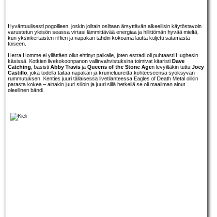
Hyväntuulisesti pogoilleen, joskin joiltain osiltaan ärsyttävän alkeellisin käytöstavoin
varustetun yleisön seassa virtasi lämmittävää energiaa ja hillittömän hyvää mieltä,
kun yksinkertaisten riffien ja napakan tahdin kokoama lautta kuljetti satamasta
toiseen.
Herra Homme ei yllättäen ollut ehtinyt paikalle, joten estradi oli puhtaasti Hughesin
käsissä. Kotkien livekokoonpanon vallinvahvistuksina toimivat kitaristi
Dave
Catching
, basisti
Abby Travis
ja
Queens of the Stone Age
n levyiltäkin tuttu
Joey
Castillo
, joka todella taitaa napakan ja krumeluureitta kohteeseensa syöksyvän
rummutuksen. Kenties juuri tällaisessa livetilanteessa Eagles of Death Metal olikin
parasta kokea – ainakin juuri silloin ja juuri sillä hetkellä se oli maailman ainut
oleellinen bändi.