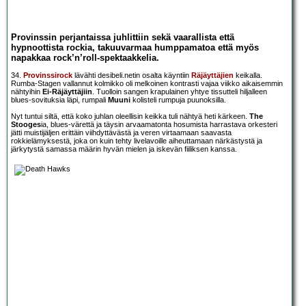
Provinssin perjantaissa juhlittiin sekä vaarallista että
hypnoottista rockia, takuuvarmaa humppamatoa että myös
napakkaa rock’n’roll-spektaakkelia.
34.
Provinssirock
lävähti desibeli.netin osalta käyntiin
Räjäyttäjien
keikalla.
Rumba-Stagen vallannut kolmikko oli melkoinen kontrasti vajaa viikko aikaisemmin
nähtyihin
Ei-Räjäyttäjiin
. Tuolloin sangen krapulainen yhtye tissutteli hiljalleen
blues-sovituksia läpi, rumpali
Muuni
kolisteli rumpuja puunoksilla.
Nyt tuntui siltä, että koko juhlan oleellisin keikka tuli nähtyä heti kärkeen.
The
Stooges
ia, blues-värettä ja täysin arvaamatonta hosumista harrastava orkesteri
jätti muistijäljen erittäin viihdyttävästä ja veren virtaamaan saavasta
rokkielämyksestä, joka on kuin tehty livelavoille aiheuttamaan närkästystä ja
järkytystä samassa määrin hyvän mielen ja iskevän fiiliksen kanssa.