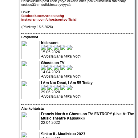
Helsinkiläinen post-rock yhtye ei karta edes poikkeuksellisia ratkaisuja
etsiessään musiikkiinsa syvyyttä.
Linkit:
facebook.com/vtnostsohg
instagram.com/ghostsontvofficial
(Päivitetty 15.5.2026)
Levyarviot
Iridescent
15.05.2026
Arvostelijana Mika Roth
Ghosts on TV
14.04.2023
Arvostelijana Mika Roth
I Am Not Dead, I Am 55 Today
29.06.2020
Arvostelijana Mika Roth
Ajankohtaista
Francis North x Ghosts on TV: ENTROPY (Live At The
Music Theatre Kapsäkki)
22.04.2022
Sinkut II - Maaliskuu 2023