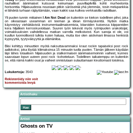
rauhalliset äänimaiset kutsuvat keinumaan puuvillapilvillä kohti murheetonta
horisonttia. Hiljaisuudesta noustaan pitkin säröseiniä yhä ylemmäs, tosin melupankkia
ei lähdetä turhaan räjäyttämään, vaan kaikki saa kulkea verkkaisilla radoillaan.
Yli puolen tunnin mittainen
I Am Not Dead
on kuitenkin se kiekon todellinen pihvi, joka
on oikeastaan useamman eri teeman ja idean törmäyskenttä. Nytkin matka
käynnistyy viehättävistä instrumentaalimaisemista, kitaroiden kutoessa kiippareiden
kera hiljalleen kerroskuvioitaan. Suuren työn tekevät myös rytmipuolen urakoitsijat,
voimakkuuksien vaihdellessa matkan varrella melkoisesti. Kun sanoja ei ole, voi
kuullun luonnollisesti tulkita kuten haluaa, mutta itse olen aistivinani ilmassa henkistä
kypsyyttä, tyytyväisyyttä ja elämäniloa.
Biisi kehittyy minuuttien myötä naksuttavammaksi kraut rockin tapaiseksi post rock
aallokoksi, joka löytää kliimaksinsa 15 minuutin tuolla puolen. Tämän jälkeen käydään
läpi lähes totaalisen hiljaisuuden ja stalkermaisen äänimaisemoinnin vaiheet, kunnes
saavutaan lopun uuteen post rock -kohotteluun. Todellinen taikatemppu on kuitenkin
se, että nämä kaikki osat ja vaiheet onnistutaan sulauttamaan kivuttomasti toisiinsa.
Lukukertoja:
3543
Rekisteröidy niin voit
kommentoida levyä
Artistihaku
Artisti
Ghosts on TV