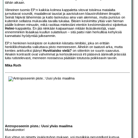
tähän aikaan.
Viimeinen tuomio EP:n kaikkia kolmea kappaletta sitovat toisiinsa matalalta
jurnuttavat soundit, maalailevat taustat ja aavistuksen klaustrofobinen ilmapiiri.
Seinät hiipivät lähemmäs ja katto laskeutuu aina vain alemmas, mutta puristus on
kuitenkin sellaista mukavalla tavalla tukalaa. Biisien keskimitta yltää vain hieman
päälle kolmen minuutin, mikä rasittaa mielestäni etenkin keskimmäiseksi sijoitettua
Helmi
-kappaletta. En jää niinkään kaipaamaan mitään lisäsäkeistöjä, vaan
ennemminkin lisäaikaa kuullun sulatteluun – sitä paitsi näin herkullisia kehyksiä
kannattaisi hyödyntää julkeammin.
EP:n henkinen keskipiste on kuitenkin kiistatta nimibiisi, joka on erittäin
henkilökohtaiselta vaikuttava pisto menneeseen. Aihekin on taatusti arka, mutta
kenties ankkuriksi jäänyt
Huvittaisko vielä?
on sittenkin se suurin saavutus.
Ainakin kontrastit ovat vahvimmat ja kertosäkeessä irti pääsevä äänivalli prässää
luita rutistelevasti, menneen nostaessa päätään totutusta poikkeavin tavoin.
Mika Roth
Antroposeenin piste.: Uusi ylväs maailma
Musakonttori
Kun yhtye on nimetty joukkotuhon mukaan, voi musiikkia perustellusti kutsua