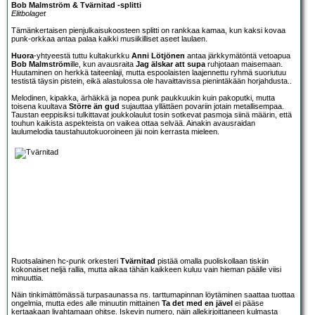
Bob Malmström & Tvärnitad -splitti
Elitbolaget
Tämänkertaisen pienjulkaisukoosteen splitti on rankkaa kamaa, kun kaksi kovaa
punk-orkkaa antaa palaa kaikki musiikilliset aseet laulaen.
Huora
-yhtyeestä tuttu kultakurkku
Anni Lötjönen
antaa järkkymätöntä vetoapua
Bob Malmström
ille, kun avausraita
Jag älskar att supa
ruhjotaan maisemaan.
Huutaminen on herkkä taiteenlaji, mutta espoolaisten laajennettu ryhmä suoriutuu
testistä täysin pistein, eikä alastulossa ole havaittavissa pienintäkään horjahdusta..
Melodinen, kipakka, ärhäkkä ja nopea punk paukkuukin kuin pakoputki, mutta
toisena kuultava
Större än gud
sujauttaa yllättäen povariin jotain metallisempaa.
Taustan eeppisiksi tulkittavat joukkolaulut tosin sotkevat pasmoja siinä määrin, että
touhun kaikista aspekteista on vaikea ottaa selvää. Ainakin avausraidan
laulumelodia taustahuutokuoroineen jäi noin kerrasta mieleen.
Ruotsalainen hc-punk orkesteri
Tvärnitad
pistää omalla puoliskollaan tiskiin
kokonaiset neljä rallia, mutta aikaa tähän kaikkeen kuluu vain hieman päälle viisi
minuuttia.
Näin tinkimättömässä turpasaunassa ns. tarttumapinnan löytäminen saattaa tuottaa
ongelmia, mutta edes alle minuutin mittainen
Ta det med en jävel
ei pääse
kertaakaan livahtamaan ohitse. Iskevin numero, näin allekirjoittaneen kulmasta