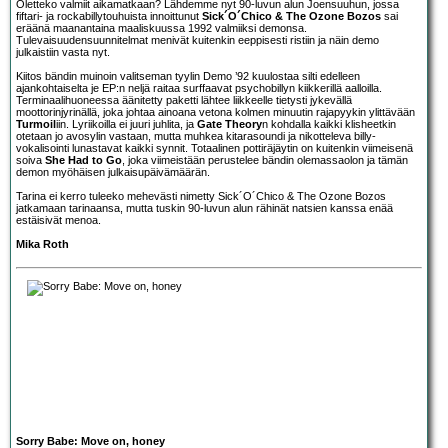
Oletteko valmiit aikamatkaan? Lähdemme nyt 90-luvun alun Joensuuhun, jossa
fiftari- ja rockabillytouhuista innoittunut
Sick´O´Chico & The Ozone Bozos
sai
eräänä maanantaina maaliskuussa 1992 valmiiksi demonsa.
Tulevaisuudensuunnitelmat menivät kuitenkin eeppisesti ristiin ja näin demo
julkaistiin vasta nyt.
Kiitos bändin muinoin valitseman tyylin Demo ’92 kuulostaa silti edelleen
ajankohtaiselta je EP:n neljä raitaa surffaavat psychobillyn kiikkerillä aalloilla.
Terminaalihuoneessa äänitetty paketti lähtee liikkeelle tietysti jykevällä
moottorinjyrinällä, joka johtaa ainoana vetona kolmen minuutin rajapyykin ylittävään
Turmoil
iin. Lyriikoilla ei juuri juhlita, ja
Gate Theory
n kohdalla kaikki klisheetkin
otetaan jo avosylin vastaan, mutta muhkea kitarasoundi ja nikotteleva billy-
vokalisointi lunastavat kaikki synnit. Totaalinen pottiräjäytin on kuitenkin viimeisenä
soiva
She Had to Go
, joka viimeistään perustelee bändin olemassaolon ja tämän
demon myöhäisen julkaisupäivämäärän.
Tarina ei kerro tuleeko mehevästi nimetty Sick´O´Chico & The Ozone Bozos
jatkamaan tarinaansa, mutta tuskin 90-luvun alun rähinät natsien kanssa enää
estäisivät menoa.
Mika Roth
Sorry Babe: Move on, honey