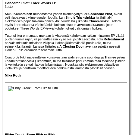
Concorde Pilot: Three Words EP
Luola
Saku Kämäräisen
muodostama yhden miehen yhtye, eli
Concorde Pilot
, avasi
pelin lupaavasti viime vuoden lopulla, kun
Single Trip -sinkku
jyrähti halki
elektronisen popin taivaankannen. Alkuvuodesta julkaistu
Chaos-sinkku
solahti
myös korirenkaasta vähintäänkin kolmen pisteen arvoisena kaarena, joten
odotukset Three Words EP-levyä kohden olivat välittömästi huikeat.
Tutut sinkut on napattu mukaan ja yhteensä kahdeksan raidan mittainen EP ylittää
puolen tunnin rajan, eli periaatteessa kyse olisi jo pitkäsoitosta. Toki
Refreshment
on vain minuutin mittainen välipala kiekon jälkimmäisellä puoliskolla, mutta
esimerkiksi krautin kanssa flirttaileva
A Closing Door
laventaa palettia upeasti
luoden EP:lle eräänlaista teosmaisuutta.
Concorde Pilot napsauttelee konsoleistaan alati retroisia soundeja ja
Trainee
pelaa
kasarikorttiaan vielä julkeammin, mutta toisaalta: potti kasvaa raita toisensa jälkeen
ja voittoketju se vain jatkuu jatkumistaan. Nouskaa siis elektronisen deltasiiven
vietäviksi ja nauttikaa moottoreiden hehkuvasta lämmöstä pilottilasit päässä.
Mika Roth
Filthy Crook: From Filth to Filth