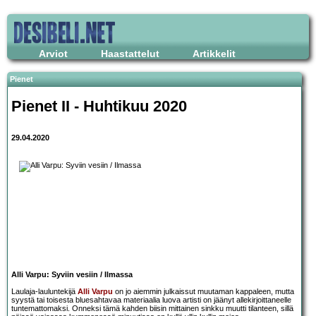
Arviot
Haastattelut
Artikkelit
Pienet
Pienet II - Huhtikuu 2020
29.04.2020
Alli Varpu: Syviin vesiin / Ilmassa
Laulaja-lauluntekijä
Alli Varpu
on jo aiemmin julkaissut muutaman kappaleen, mutta
syystä tai toisesta bluesahtavaa materiaalia luova artisti on jäänyt allekirjoittaneelle
tuntemattomaksi. Onneksi tämä kahden biisin mittainen sinkku muutti tilanteen, sillä