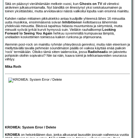
Siitä on päässyt vierähtämään melkein vuosi, kun
Ghosts on TV
oli viimeksi
aktiivinen julkaisurintamalla. Nyt bändiltä on ilmestynyt yksi seiskatuumainen ja
toinen yksittäisbiisi, mutta arvioitavaksi näistä valikoitui lopulta vain ensinnä mainittu.
Kahden raidan mittainen pikkukiekko antaa kuulijoille yhteensä lähes 16 minuuttia
uutta musiikkia, ensimmäisenä soivan
Inhibitions
in kellottaessa lähemmäs
yhdeksää minuuttia. Biisissä tapahtuu hidasta muuntumista ja siirtymistä, mutta
minuutit syövät jyrkät kurvit hymyssä suin. Vieläkin rauhallisempi
Looking
Forward to Seeing You Again
hehkuu syvemmältä kumpuavaa lämpöä,
uneliaiden koskettimien toimiessa kaiken runkona ja ohjenuorana.
Aiemmin post-rock on mainittu ryhmän yhteydessä genreksi, mutta näin eteerisen ja
miellyttävällä tavalla pehmeän soundimaton päällä on vaikea käyttää enää paikoin
’rock’ termiäkään. Olisiko tämä sitten taiderockia, jossa
Radiohead
ia on jalostettu
pohjoisiin oloihin sopivaksi? Niin tai näin, kaava toimii ja telkkariaaveiden seurassa
viihtyy.
Mika Roth
KROMEA: System Error / Delete
KROMEA
on helsinkiläinen duo, jonka alkusanat lausuttiin jossain vaiheessa vuotta