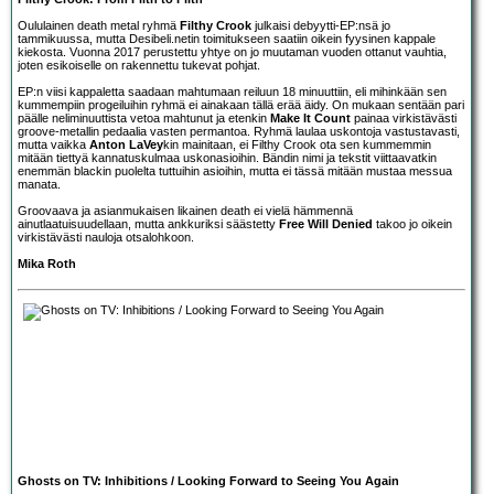
Oululainen death metal ryhmä
Filthy Crook
julkaisi debyytti-EP:nsä jo
tammikuussa, mutta Desibeli.netin toimitukseen saatiin oikein fyysinen kappale
kiekosta. Vuonna 2017 perustettu yhtye on jo muutaman vuoden ottanut vauhtia,
joten esikoiselle on rakennettu tukevat pohjat.
EP:n viisi kappaletta saadaan mahtumaan reiluun 18 minuuttiin, eli mihinkään sen
kummempiin progeiluihin ryhmä ei ainakaan tällä erää äidy. On mukaan sentään pari
päälle neliminuuttista vetoa mahtunut ja etenkin
Make It Count
painaa virkistävästi
groove-metallin pedaalia vasten permantoa. Ryhmä laulaa uskontoja vastustavasti,
mutta vaikka
Anton LaVey
kin mainitaan, ei Filthy Crook ota sen kummemmin
mitään tiettyä kannatuskulmaa uskonasioihin. Bändin nimi ja tekstit viittaavatkin
enemmän blackin puolelta tuttuihin asioihin, mutta ei tässä mitään mustaa messua
manata.
Groovaava ja asianmukaisen likainen death ei vielä hämmennä
ainutlaatuisuudellaan, mutta ankkuriksi säästetty
Free Will Denied
takoo jo oikein
virkistävästi nauloja otsalohkoon.
Mika Roth
Ghosts on TV: Inhibitions / Looking Forward to Seeing You Again