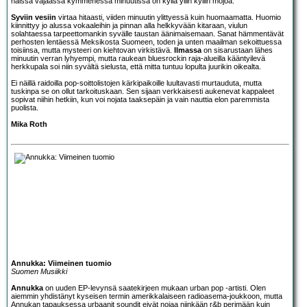
näissä vajaassa kymmenessä minuutissa on kyllä yllin kyllin mojoa.
Syviin vesiin
virtaa hitaasti, viiden minuutin ylittyessä kuin huomaamatta. Huomio
kiinnittyy jo alussa vokaaleihin ja pinnan alla helkkyvään kitaraan, viulun
solahtaessa tarpeettomankin syvälle taustan äänimaisemaan. Sanat hämmentävät
perhosten lentäessä Meksikosta Suomeen, toden ja unten maailman sekoittuessa
toisiinsa, mutta mysteeri on kiehtovan virkistävä.
Ilmassa
on sisarustaan lähes
minuutin verran lyhyempi, mutta raukean bluesrockin raja-alueilla kääntyilevä
herkkupala soi niin syvältä sielusta, että mitta tuntuu lopulta juurikin oikealta.
Ei näillä raidoilla pop-soittolistojen kärkipaikoille luultavasti murtauduta, mutta
tuskinpa se on ollut tarkoituskaan. Sen sijaan verkkaisesti aukenevat kappaleet
sopivat niihin hetkiin, kun voi nojata taaksepäin ja vain nauttia elon paremmista
puolista.
Mika Roth
Annukka: Viimeinen tuomio
Suomen Musiikki
Annukka
on uuden EP-levynsä saatekirjeen mukaan urban pop -artisti. Olen
aiemmin yhdistänyt kyseisen termin amerikkalaiseen radioasema-joukkoon, mutta
Annukan tapauksessa urbaanit soundit eivät nojaa niinkään r&b perimään kuin