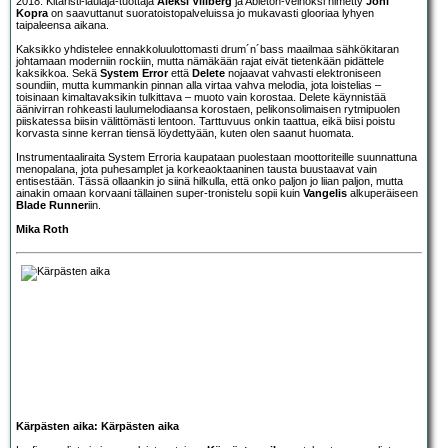
2018. Kitaristi-laulaja-tuottaja
Aleksi Villberg
ja Ableton-velhoksi nimetty
Joni
Kopra
on saavuttanut suoratoistopalveluissa jo mukavasti glooriaa lyhyen
taipaleensa aikana.
Kaksikko yhdistelee ennakkoluulottomasti drum´n´bass maailmaa sähkökitaran
johtamaan moderniin rockiin, mutta nämäkään rajat eivät tietenkään pidättele
kaksikkoa. Sekä
System Error
että
Delete
nojaavat vahvasti elektroniseen
soundiin, mutta kummankin pinnan alla virtaa vahva melodia, jota loistelias –
toisinaan kimaltavaksikin tulkittava – muoto vain korostaa. Delete käynnistää
äänivirran rohkeasti laulumelodiaansa korostaen, pelikonsolimaisen rytmipuolen
piiskatessa biisin välittömästi lentoon. Tarttuvuus onkin taattua, eikä biisi poistu
korvasta sinne kerran tiensä löydettyään, kuten olen saanut huomata.
Instrumentaaliraita System Erroria kaupataan puolestaan moottoriteille suunnattuna
menopalana, jota puhesamplet ja korkeaoktaaninen tausta buustaavat vain
entisestään. Tässä ollaankin jo siinä hilkulla, että onko paljon jo liian paljon, mutta
ainakin omaan korvaani tällainen super-tronistelu sopii kuin
Vangelis
alkuperäiseen
Blade Runner
iin.
Mika Roth
Kärpästen aika: Kärpästen aika