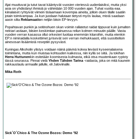
Ajat muuttuvat ja tutut tavat kääntyvät vuosien vieriessä uudenlaisiksi, mutta yksi
asia on yhdistänyt ihmisiä jo vähintään 10 000 vuoden ajan. Tuhat vuotta eaa.
kiinalaiset ryhtyivät viimein tislaamaan kovempia aineita, jolloin oluen tilalle saatiin
jotain toimivampaa. Ja kun juodaan halutaan tietysti myös laulaa, mistä saadaan
aasin silta
Reklamaatio
n neljän biisin EP-levyyn.
Popahtavan punkin ja seitinohuen skan voimin rallatetut raidat tippuvat kuin jumalten
nektari astiaan, biisien keskimitan painuessa reilun kolmen minuutin päälle. Vasta
vuoden verran kasassa ollut orkesteri luottaa enemmän kitaroihin, mutta etenkin
EP:n nimiraidalla koskettimet jyrisevät sen verran mehukkaasti, että suosittelisin
ainesosan lisäämistä reseptiin pysyvästi.
Kuningas Alkoholin ylistys voidaan näinä päivinä kokea lievästi kyseenalaisena
toimintana, mutta kun muistaa kohtuuden kaikessa, niin kyllä se siitä. Ja tokihan
Herra Huttunen
kin esitetään koomisesta kulmasta, eikä otsa muutenkaan rypisty
tässä seurassa. Pinnat vielä
Yhden Tähden Tarina
-raidasta, joka on mitä kaunein
rakkauslaulu armaalle jallulle, eli Jaloviinalle.
Mika Roth
Sick´O´Chico & The Ozone Bozos: Demo ’92