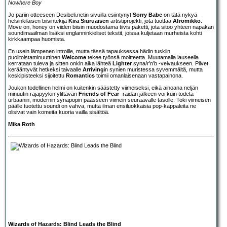
Nowhere Boy
Jo pariin otteeseen Desibeli.netin sivuilla esiintynyt
Sorry Babe
on tätä nykyä
helsinkiläisen biisintekijä
Kira Siuruaisen
artistiprojekti, jota tuottaa
Afromikko
.
Move on, honey on viiden biisin muodostama tiivis paketti, jota sitoo yhteen napakan
soundimaailman lisäksi englanninkieliset tekstit, joissa kuljetaan murheista kohti
kirkkaampaa huomista.
En usein lämpenen introille, mutta tässä tapauksessa hädin tuskiin
puolitoistaminuuttinen
Welcome
tekee työnsä moitteetta. Muutamalla lauseella
kerrataan tuleva ja sitten onkin aika lähteä
Lighter
syna/r’n’b -veivaukseen. Pilvet
kerääntyvät hetkeksi taivaalle
Arriving
in synien muristessa syvemmältä, mutta
keskipisteeksi sijoitettu
Romantics
toimii omanlaisenaan vastapainona.
Joukon todellinen helmi on kuitenkin säästetty viimeiseksi, eikä ainoana neljän
minuutin rajapyykin ylittävän
Friends of Fear
-raidan jälkeen voi kuin todeta
urbaanin, modernin synapopin päässeen viimein seuraavalle tasolle. Toki viimeisen
päälle tuotettu soundi on vahva, mutta ilman ensiluokkaisia pop-kappaleita ne
olisivat vain komeita kuoria vailla sisältöä.
Mika Roth
Wizards of Hazards: Blind Leads the Blind