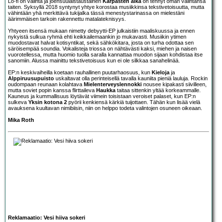
Lo-fi on valinta ja joensuulaistaustainen
Kärpästen aika
on tehnyt oman valintansa
taiten. Syksyllä 2018 syntynyt yhtye korostaa musiikkinsa tekstivetoisuutta, mutta
vähintään yhä merkittävä tukijalka tässä menestystarinassa on mielestäni
äärimmäisen tarkoin rakennettu matalateknisyys.
Yhtyeen itsensä mukaan nimetty debyytti-EP julkaistiin maaliskuussa ja ennen
nykyistä sulkua ryhmä ehti keikkailemaankin jo mukavasti. Musiikin ytimen
muodostavat halvat kotisyntikat, sekä sähkökitara, josta on turha odottaa sen
säröisempää soundia. Vokalisteja triossa on nähtävästi kaksi, miehen ja naisen
vuorotellessa, mutta huomio tuolla saralla kannattaa muodon sijaan kohdistaa itse
sanomiin. Alussa mainittu tekstivetoisuus kun ei ole silkkaa sanahelinää.
EP:n keskivaiheilla koetaan rauhallinen puutarhaosuus, kun
Kieloja
ja
Alppiruusupuisto
uskaltavat olla perinteisellä tavalla kauniita pieniä lauluja. Rockin
oudompaan reunaan kolahtava
Mielenterveyslennokki
nousee kipakasti siivilleen,
mutta soviet popin kanssa flirttaileva
Haukka
taitaa sittenkin yltää korkeammalle.
Kauneus ja kummallisuus löytävät viimein toisistaan veroiset palaset, kun EP:n
sulkeva
Yksin kotona 2
pyörii kenkiensä kärkiä tuijottaen. Tähän kun lisää vielä
avauksena kuultavan nimibiisin, niin on helppo todeta valintojen osuneen oikeaan.
Mika Roth
Reklamaatio: Vesi hiiva sokeri