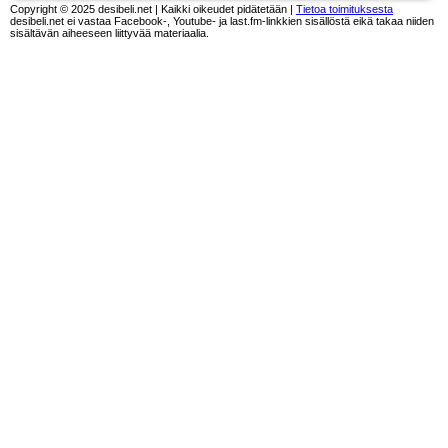
Copyright © 2025 desibeli.net | Kaikki oikeudet pidätetään |
Tietoa toimituksesta
desibeli.net ei vastaa Facebook-, Youtube- ja last.fm-linkkien sisällöstä eikä takaa niiden
sisältävän aiheeseen liittyvää materiaalia.