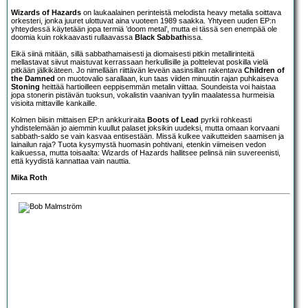
Wizards of Hazards
on laukaalainen perinteistä melodista heavy metalia soittava
orkesteri, jonka juuret ulottuvat aina vuoteen 1989 saakka. Yhtyeen uuden EP:n
yhteydessä käytetään jopa termiä ’doom metal’, mutta ei tässä sen enempää ole
doomia kuin rokkaavasti rullaavassa
Black Sabbath
issa.
Eikä siinä mitään, sillä sabbathamaisesti ja diomaisesti pitkin metallirinteitä
mellastavat siivut maistuvat kerrassaan herkullisille ja polttelevat poskilla vielä
pitkään jälkikäteen. Jo nimellään riittävän leveän aasinsillan rakentava
Children of
the Damned
on muotovalio sarallaan, kun taas viiden minuutin rajan puhkaiseva
Stoning
heittää hartioilleen eeppisemmän metalin viittaa. Soundeista voi haistaa
jopa stonerin pistävän tuoksun, vokalistin vaanivan tyylin maalatessa hurmeisia
visioita mittaville kankaille.
Kolmen biisin mittaisen EP:n ankkuriraita
Boots of Lead
pyrkii rohkeasti
yhdistelemään jo aiemmin kuullut palaset joksikin uudeksi, mutta omaan korvaani
sabbath-saldo se vain kasvaa entisestään. Missä kulkee vaikutteiden saamisen ja
lainailun raja? Tuota kysymystä huomasin pohtivani, etenkin viimeisen vedon
kaikuessa, mutta toisaalta: Wizards of Hazards hallitsee pelinsä niin suvereenisti,
että kyydistä kannattaa vain nauttia.
Mika Roth