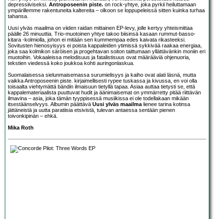
depressiiviseksi.
Antroposeenin piste.
on rock-yhtye, joka pyrkii heiluttamaan
ympärillemme rakentuneita kaltereita – olkoon se loppupeleissä sitten kuinka turhaa
tahansa.
Uusi ylväs maailma on viiden raidan mittainen EP-levy, jolle kertyy yhteismittaa
päälle 26 minuuttia. Trio-muotoinen yhtye takoo biisinsä kasaan rummut-basso-
kitara -kolmiolla, johon ei mitään sen kummempaa edes kaivata rikasteeksi.
Sovitusten hienosyisyys ei poista kappaleiden ytimissä sykkivää raakaa energiaa,
joka saa kolmikon säröisen ja progehtavan soiton taittumaan yllättävänkin moniin eri
muotoihin. Vokaaleissa melodisuus ja fatalistisuus ovat määrääviä ohjenuoria,
tekstien viedessä koko joukkoa kohti auringonlaskua.
Suomalaisessa sielunmaisemassa surumielisyys ja kaiho ovat alati läsnä, mutta
vaikka Antroposeenin piste. kirjaimellisesti rypee tuskassa ja kivussa, en voi olla
toisaalta viehtymättä bändin ilmaisuun tietyllä tapaa. Asiaa auttaa tietysti se, että
kappalemateriaalista puuttuvat hudit ja äänimaisemat on ymmärretty pitää riittävän
ilmavina – asia, joka tämän tyyppisessä musiikissa ei ole todellakaan mikään
itsestäänselvyys. Albumin päättävä
Uusi ylväs maailma
lienee tarina kotinsa
jättäneistä ja uutta paratiisia etsivistä, tulevan antaessa sentään pienen
toivonkipinän – ehkä.
Mika Roth