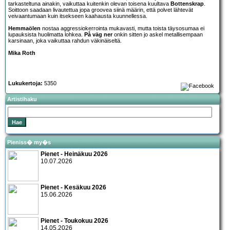
tarkasteltuna ainakin, vaikuttaa kuitenkin olevan toisena kuultava
Bottenskrap
.
Soittoon saadaan livautettua jopa groovea siinä määrin, että polvet lähtevät
veivaantumaan kuin itsekseen kaahausta kuunnellessa.
Hemmaölen
nostaa aggressiokerrointa mukavasti, mutta toista täysosumaa ei
lupauksista huolimatta lohkea.
På väg ner
onkin sitten jo askel metallisempaan
karsinaan, joka vaikuttaa rahdun väkinäiseltä.
Mika Roth
Lukukertoja:
5350
Artistihaku
Pieniss� my�s
Pienet - Heinäkuu 2026
10.07.2026
Pienet - Kesäkuu 2026
15.06.2026
Pienet - Toukokuu 2026
14.05.2026