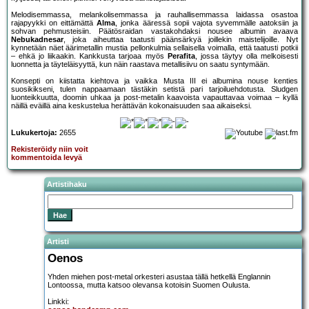
Melodisemmassa, melankolisemmassa ja rauhallisemmassa laidassa osastoa
rajapyykki on eittämättä
Alma
, jonka ääressä sopii vajota syvemmälle aatoksiin ja
sohvan pehmusteisiin. Päätösraidan vastakohdaksi nousee albumin avaava
Nebukadnesar
, joka aiheuttaa taatusti päänsärkyä joillekin maistelijoille. Nyt
kynnetään näet äärimetallin mustia pellonkulmia sellaisella voimalla, että taatusti potkii
– ehkä jo liikaakin. Kankkusta tarjoaa myös
Perafita
, jossa täytyy olla melkoisesti
luonnetta ja täyteläisyyttä, kun näin raastava metallisiivu on saatu syntymään.
Konsepti on kiistatta kiehtova ja vaikka Musta III ei albumina nouse kenties
suosikikseni, tulen nappaamaan tästäkin setistä pari tarjoiluehdotusta. Sludgen
luonteikkuutta, doomin uhkaa ja post-metalin kaavoista vapauttavaa voimaa – kyllä
näillä eväillä aina keskustelua herättävän kokonaisuuden saa aikaiseksi.
Lukukertoja:
2655
Rekisteröidy niin voit
kommentoida levyä
Artistihaku
Artisti
Oenos
Yhden miehen post-metal orkesteri asustaa tällä hetkellä Englannin
Lontoossa, mutta katsoo olevansa kotoisin Suomen Oulusta.
Linkki: