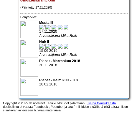
oenos.bandcamp.com
(Päivitetty 17.11.2020)
Levyarviot
Musta III
17.11.2020
Arvostelijana Mika Roth
Noir II
15.06.2019
Arvostelijana Mika Roth
Pienet - Marraskuu 2018
30.11.2018
Pienet - Helmikuu 2018
28.02.2018
Copyright © 2025 desibeli.net | Kaikki oikeudet pidätetään |
Tietoa toimituksesta
desibeli.net ei vastaa Facebook-, Youtube- ja last.fm-linkkien sisällöstä eikä takaa niiden
sisältävän aiheeseen liittyvää materiaalia.