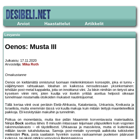
Arviot
Haastattelut
Artikkelit
Levyarvio
Oenos: Musta III
Julkaistu: 17.11.2020
Arvostelija:
Mika Roth
Omakustanne
Oenos on kieltämättä onnistunut luomaan mielenkiintoisen konseptin, joka ei tunnu
väljähtyneen rahtuakaan. Ideahan on kaikessa neroudessaan yksinkertainen:
tehdään post-metal kappaleita, joita on innoittanut viini. Ja biisin nimihän on tietysti aina
kyseisen viinin nimi, joten kuulija voi itsekin yrittää asettua helposti oikeaan
tunnelmaan noutamalla otsikoiden mukaiset nautintojuomat.
Tällä kertaa viinit ovat peräisin Etelä-Afrikasta, Kataloniasta, Unkarista, Kreikasta ja
Israelista, mutta enemmän tässä voi kuulla makuja kuin mitään tiettyjä maantieteellisiä
paikkoja. Eli keskitytään makuihin ja tunnelmiin.
Potkua on monenlaista, mutta itse pidän hitaammin korventavasta materiaalista.
Niinpä
Bock
asettuu lähes 8 minuutin mitassaan leijumaan yläpuolelleni kuin vogonien
rakennuslaivasto – eli täydellisesti. Uhkaavaa ja massiivista, mutta ei kuitenkaan
millään tavoin tukahduttavaa. Samoja post-metalin syvempiä aallokoita tutkiskelee
mielestäni
Pics
, josta saattaisin hyvinkin suosia raskaamman puoleisen pääruoan
kyljessä, tai oikein pitkiksi venyvissä illanistujaisissa.