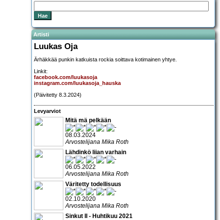
Artisti
Luukas Oja
Ärhäkkää punkin katkuista rockia soittava kotimainen yhtye.
Linkit:
facebook.com/luukasoja
instagram.com/luukasoja_hauska
(Päivitetty 8.3.2024)
Levyarviot
Mitä mä pelkään
08.03.2024
Arvostelijana Mika Roth
Lähdinkö liian varhain
06.05.2022
Arvostelijana Mika Roth
Väritetty todellisuus
02.10.2020
Arvostelijana Mika Roth
Sinkut II - Huhtikuu 2021