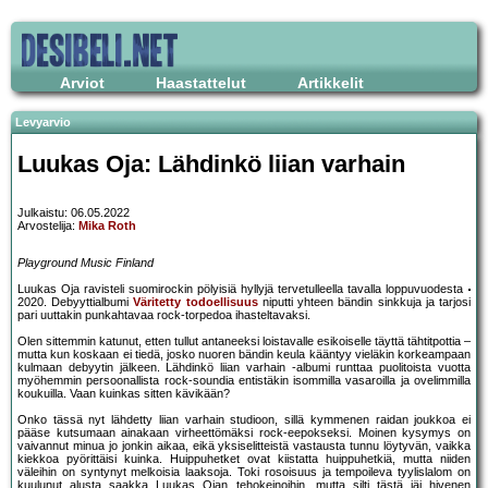
Arviot
Haastattelut
Artikkelit
Levyarvio
Luukas Oja: Lähdinkö liian varhain
Julkaistu: 06.05.2022
Arvostelija:
Mika Roth
Playground Music Finland
Luukas Oja ravisteli suomirockin pölyisiä hyllyjä tervetulleella tavalla loppuvuodesta
2020. Debyyttialbumi
Väritetty todoellisuus
niputti yhteen bändin sinkkuja ja tarjosi
pari uuttakin punkahtavaa rock-torpedoa ihasteltavaksi.
Olen sittemmin katunut, etten tullut antaneeksi loistavalle esikoiselle täyttä tähtitpottia –
mutta kun koskaan ei tiedä, josko nuoren bändin keula kääntyy vieläkin korkeampaan
kulmaan debyytin jälkeen. Lähdinkö liian varhain -albumi runttaa puolitoista vuotta
myöhemmin persoonallista rock-soundia entistäkin isommilla vasaroilla ja ovelimmilla
koukuilla. Vaan kuinkas sitten kävikään?
Onko tässä nyt lähdetty liian varhain studioon, sillä kymmenen raidan joukkoa ei
pääse kutsumaan ainakaan virheettömäksi rock-eepokseksi. Moinen kysymys on
vaivannut minua jo jonkin aikaa, eikä yksiselitteistä vastausta tunnu löytyvän, vaikka
kiekkoa pyörittäisi kuinka. Huippuhetket ovat kiistatta huippuhetkiä, mutta niiden
väleihin on syntynyt melkoisia laaksoja. Toki rosoisuus ja tempoileva tyylislalom on
kuulunut alusta saakka Luukas Ojan tehokeinoihin, mutta silti tästä jäi hivenen