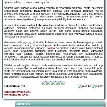
epävarma fiilis, useammastakin syystä.
Albumin alun tulimyrskyssä piisaa vauhtia ja vaarallisia tilanteita, mutta selvimmin
iskuvedoksi pohjustettu
Haaveminä
kin kilahtaa vain komeasti tolppaan, vaikka
aineksia olisi ollut kunnariin asti. Nostakin kärkeen
Samaa paskaa
-rallin, joka reilussa
kahdessa minuutissa saa annosteltua kiukun, turhautuneisuuden ja voiman
tarttuvaksi energiapalloksi, jonka punkahtavat piikit löytävät kohteensa.
Seuraavaksi soiva nimibiisi
Lähdinkö liian varhain
on lähes täydellinen rockballadin
kaltainen, melodian pistäessä koukkua härskisti kainaloon. Kahden naislaulajan
yhteistyö pelaa kuin unelma jälleen kerran, eikä bändi suotta peittele ässäänsä.
Hieman samoilla jäljillä ollaan jälkimmäisellä puoliskolla, kun
Pysytään
junttaa itseään
hitikkäästi otsasta sisään.
Vain kaksi rallia pystyy ylittämään kolmen ja puolen minuutin haamurajan, ja nuokin
kaksi siivua on sysätty albumin loppuun. Ankkurikaksikosta sinkuksikin nostettu ja
vahvalla melodisuudellaan yllättänyt
Poissa
on edelleen ykkösluokan biisi ja helposti
levyn, sekä tarkemmin ajateltuna koko tuotannon, parhainta laitaa.
Viimeinen
kohtaus
taas saattaa kuulijan päätökseen, nousematta sen kummemmaksi
numeroksi. Tärkeimmät palat ovatkin lyriikoissa ja lopun soundillisessa finaalissa,
jonka jälkeen pitää istahtaa hetkeksi alas ja sulatella kaikkea äsken tapahtunutta.
Päädyin lopulta neljään tähteen, mutta esikoiseen verrattuna tämä on rahdun heikompi
nelonen. Luukas Oja on löytänyt soundinsa, tuntee vahvuutensa ja osaa pelata peliä,
mutta jäin kaipaamaan jonkinlaisia uusia avauksia ja yhtä totaalista päänräjäyttäjää.
Mikäli festarikesästä tulee mitään, on tässä kuitenkin yksi suuren potin räjäyttäjistä,
sillä uudellakin kiekolla riittää massojen villitsijöitä ja supertarttuvia vetoja.
Lukukertoja:
2535
Rekisteröidy niin voit
kommentoida levyä
Artistihaku