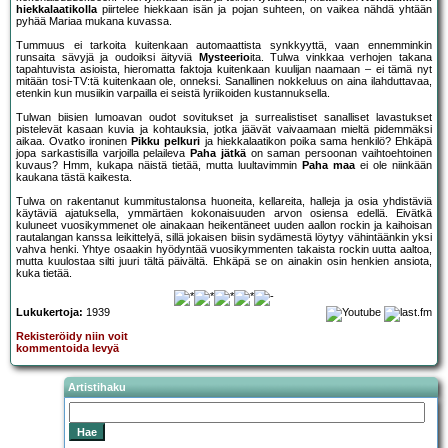
hiekkalaatikolla
piirtelee hiekkaan isän ja pojan suhteen, on vaikea nähdä yhtään
pyhää Mariaa mukana kuvassa.
Tummuus ei tarkoita kuitenkaan automaattista synkkyyttä, vaan ennemminkin
runsaita sävyjä ja oudoiksi äityviä
Mysteerio
ita. Tulwa vinkkaa verhojen takana
tapahtuvista asioista, hieromatta faktoja kuitenkaan kuulijan naamaan – ei tämä nyt
mitään tosi-TV:tä kuitenkaan ole, onneksi. Sanallinen nokkeluus on aina ilahduttavaa,
etenkin kun musiikin varpailla ei seistä lyriikoiden kustannuksella.
Tulwan biisien lumoavan oudot sovitukset ja surrealistiset sanalliset lavastukset
pistelevät kasaan kuvia ja kohtauksia, jotka jäävät vaivaamaan mieltä pidemmäksi
aikaa. Ovatko ironinen
Pikku pelkuri
ja hiekkalaatikon poika sama henkilö? Ehkäpä
jopa sarkastisilla varjoilla pelaileva
Paha jätkä
on saman persoonan vaihtoehtoinen
kuvaus? Hmm, kukapa näistä tietää, mutta luultavimmin
Paha maa
ei ole niinkään
kaukana tästä kaikesta.
Tulwa on rakentanut kummitustalonsa huoneita, kellareita, halleja ja osia yhdistäviä
käytäviä ajatuksella, ymmärtäen kokonaisuuden arvon osiensa edellä. Eivätkä
kuluneet vuosikymmenet ole ainakaan heikentäneet uuden aallon rockin ja kaihoisan
rautalangan kanssa leikittelyä, sillä jokaisen biisin sydämestä löytyy vähintäänkin yksi
vahva henki. Yhtye osaakin hyödyntää vuosikymmenten takaista rockin uutta aaltoa,
mutta kuulostaa silti juuri tältä päivältä. Ehkäpä se on ainakin osin henkien ansiota,
kuka tietää.
Lukukertoja:
1939
Rekisteröidy niin voit
kommentoida levyä
Artistihaku