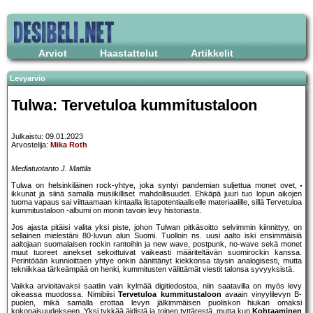
Arviot
Haastattelut
Artikkelit
Levyarvio
Tulwa: Tervetuloa kummitustaloon
Julkaistu: 09.01.2023
Arvostelija:
Mika Roth
Mediatuotanto J. Mattila
Tulwa on helsinkiläinen rock-yhtye, joka syntyi pandemian suljettua monet ovet,
ikkunat ja siinä samalla musiikilliset mahdollisuudet. Ehkäpä juuri tuo lopun aikojen
tuoma vapaus sai viittaamaan kintaalla listapotentiaaliselle materiaalille, sillä Tervetuloa
kummitustaloon -albumi on monin tavoin levy historiasta.
Jos ajasta pitäisi valita yksi piste, johon Tulwan pitkäsoitto selvimmin kiinnittyy, on
sellainen mielestäni 80-luvun alun Suomi. Tuolloin ns. uusi aalto iski ensimmäisiä
aaltojaan suomalaisen rockin rantoihin ja new wave, postpunk, no-wave sekä monet
muut tuoreet ainekset sekoittuivat vaikeasti määriteltävän suomirockin kanssa.
Perintöään kunnioittaen yhtye onkin äänittänyt kiekkonsa täysin analogisesti, mutta
tekniikkaa tärkeämpää on henki, kummitusten välittämät viestit talonsa syvyyksistä.
Vaikka arvioitavaksi saatiin vain kylmää digitiedostoa, niin saatavilla on myös levy
oikeassa muodossa. Nimibiisi
Tervetuloa kummitustaloon
avaain vinyylilevyn B-
puolen, mikä samalla erottaa levyn jälkimmäisen puoliskon hiukan omaksi
kokonaisuudekseen. Yksi tykkää äidistä ja toinen tyttärestä, mutta kun
Kohtaaminen