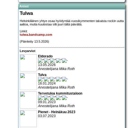
Artisti
Tulwa
Helsinkiläinen yhtye osaa hyödyntää vuosikymmenten takaista rockin uutta
aaltoa, mutta kuulostaa silti juuri tältä päivältä.
Linkit:
tulwa.bandcamp.com
(Päivitetty 13.5.2026)
Levyarviot
Eldorado
13.05.2026
Arvostelijana Mika Roth
Tulva
16.01.2024
Arvostelijana Mika Roth
Tervetuloa kummitustaloon
09.01.2023
Arvostelijana Mika Roth
Pienet - Heinäkuu 2023
03.07.2023