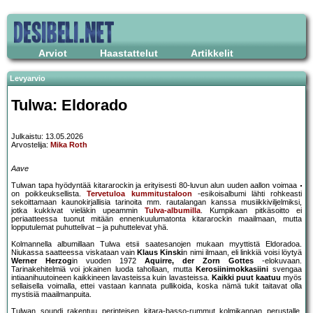
Arviot
Haastattelut
Artikkelit
Levyarvio
Tulwa: Eldorado
Julkaistu: 13.05.2026
Arvostelija:
Mika Roth
Aave
Tulwan tapa hyödyntää kitararockin ja erityisesti 80-luvun alun uuden aallon voimaa
on poikkeuksellista.
Tervetuloa kummitustaloon
-esikoisalbumi lähti rohkeasti
sekoittamaan kaunokirjallisia tarinoita mm. rautalangan kanssa musiikkiviljelmiksi,
jotka kukkivat vieläkin upeammin
Tulva-albumilla
. Kumpikaan pitkäsoitto ei
periaatteessa tuonut mitään ennenkuulumatonta kitararockin maailmaan, mutta
lopputulemat puhuttelivat – ja puhuttelevat yhä.
Kolmannella albumillaan Tulwa etsii saatesanojen mukaan myyttistä Eldoradoa.
Niukassa saatteessa viskataan vain
Klaus Kinski
n nimi ilmaan, eli linkkiä voisi löytyä
Werner Herzog
in vuoden 1972
Aquirre, der Zorn Gottes
-elokuvaan.
Tarinakehitelmiä voi jokainen luoda tahollaan, mutta
Kerosiinimokkasiini
svengaa
intiaanihuutoineen kaikkineen lavasteissa kuin lavasteissa.
Kaikki puut kaatuu
myös
sellaisella voimalla, ettei vastaan kannata pullikoida, koska nämä tukit taitavat olla
mystisiä maailmanpuita.
Tulwan soundi rakentuu perinteisen kitara-basso-rummut kolmikannan perustalle,