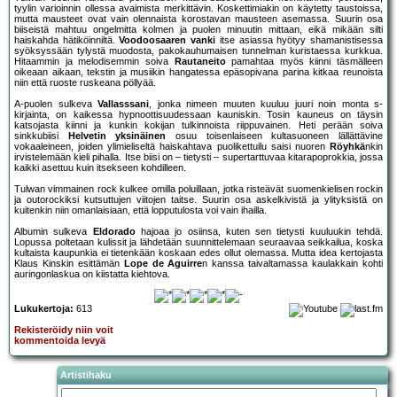
tyylin varioinnin ollessa avaimista merkittävin. Koskettimiakin on käytetty taustoissa,
mutta mausteet ovat vain olennaista korostavan mausteen asemassa. Suurin osa
biiseistä mahtuu ongelmitta kolmen ja puolen minuutin mittaan, eikä mikään silti
haiskahda hätiköinniltä.
Voodoosaaren vanki
itse asiassa hyötyy shamanistisessa
syöksyssään tylystä muodosta, pakokauhumaisen tunnelman kuristaessa kurkkua.
Hitaammin ja melodisemmin soiva
Rautaneito
pamahtaa myös kiinni täsmälleen
oikeaan aikaan, tekstin ja musiikin hangatessa epäsopivana parina kitkaa reunoista
niin että ruoste ruskeana pöllyää.
A-puolen sulkeva
Vallasssani
, jonka nimeen muuten kuuluu juuri noin monta s-
kirjainta, on kaikessa hypnoottisuudessaan kauniskin. Tosin kauneus on täysin
katsojasta kiinni ja kunkin kokijan tulkinnoista riippuvainen. Heti perään soiva
sinkkubiisi
Helvetin yksinäinen
osuu toisenlaiseen kultasuoneen lällättävine
vokaaleineen, joiden ylimieliseltä haiskahtava puolikettuilu saisi nuoren
Röyhkä
nkin
irvistelemään kieli pihalla. Itse biisi on – tietysti – supertarttuvaa kitarapoprokkia, jossa
kaikki asettuu kuin itsekseen kohdilleen.
Tulwan vimmainen rock kulkee omilla poluillaan, jotka risteävät suomenkielisen rockin
ja outorockiksi kutsuttujen viitojen taitse. Suurin osa askelkivistä ja ylityksistä on
kuitenkin niin omanlaisiaan, että lopputulosta voi vain ihailla.
Albumin sulkeva
Eldorado
hajoaa jo osiinsa, kuten sen tietysti kuuluukin tehdä.
Lopussa poltetaan kulissit ja lähdetään suunnittelemaan seuraavaa seikkailua, koska
kultaista kaupunkia ei tietenkään koskaan edes ollut olemassa. Mutta idea kertojasta
Klaus Kinskin esittämän
Lope de Aguirre
n kanssa taivaltamassa kaulakkain kohti
auringonlaskua on kiistatta kiehtova.
Lukukertoja:
613
Rekisteröidy niin voit
kommentoida levyä
Artistihaku