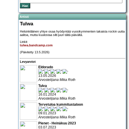
Artisti
Tulwa
Helsinkiläinen yhtye osaa hyödyntää vuosikymmenten takaista rockin uutta
aaltoa, mutta kuulostaa silti juuri tältä päivältä.
Linkit:
tulwa.bandcamp.com
(Päivitetty 13.5.2026)
Levyarviot
Eldorado
13.05.2026
Arvostelijana Mika Roth
Tulva
16.01.2024
Arvostelijana Mika Roth
Tervetuloa kummitustaloon
09.01.2023
Arvostelijana Mika Roth
Pienet - Heinäkuu 2023
03.07.2023