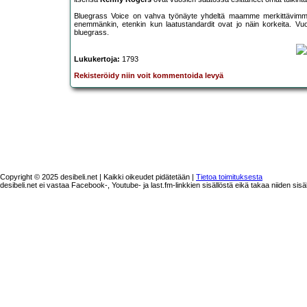
Bluegrass Voice on vahva työnäyte yhdeltä maamme merkittävimmistä 
enemmänkin, etenkin kun laatustandardit ovat jo näin korkeita. Vuo
bluegrass.
Lukukertoja:
1793
Rekisteröidy niin voit kommentoida levyä
Copyright © 2025 desibeli.net | Kaikki oikeudet pidätetään |
Tietoa toimituksesta
desibeli.net ei vastaa Facebook-, Youtube- ja last.fm-linkkien sisällöstä eikä takaa niiden sisä