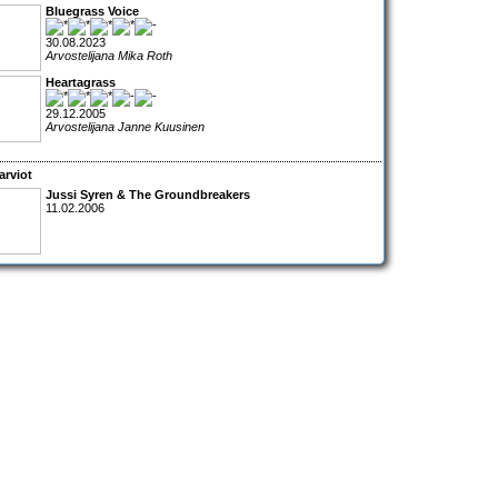
Bluegrass Voice
30.08.2023
Arvostelijana Mika Roth
Heartagrass
29.12.2005
Arvostelijana Janne Kuusinen
arviot
Jussi Syren & The Groundbreakers
11.02.2006