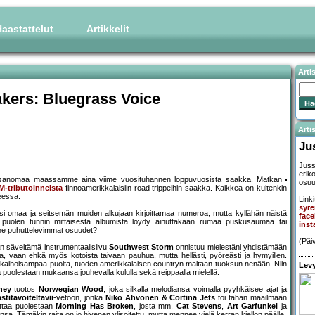
aastattelut
Artikkelit
Arti
kers: Bluegrass Voice
Artis
Ju
Juss
erik
ilosanomaa maassamme aina viime vuosituhannen loppuvuosista saakka. Matkan
osuu
M-tributoinneista
finnoamerikkalaisiin road trippeihin saakka. Kaikkea on kuitenkin
heessa.
Linki
syre
si omaa ja seitsemän muiden alkujaan kirjoittamaa numeroa, mutta kyllähän näistä
face
n puolen tunnin mittaisesta albumista löydy ainuttakaan rumaa puskusaumaa tai
ins
t ne puhuttelevimmat osuudet?
(Päi
n säveltämä instrumentaalisiivu
Southwest Storm
onnistuu mielestäni yhdistämään
a, vaan ehkä myös kotoista taivaan pauhua, mutta hellästi, pyöreästi ja hymyillen.
kaihoisampaa puolta, tuoden amerikkalaisen countryn maltaan tuoksun nenään. Niin
Levy
puolestaan mukaansa jouhevalla kululla sekä reippaalla mielellä.
ney
tuotos
Norwegian Wood
, joka silkalla melodiansa voimalla pyyhkäisee ajat ja
stitavoiteltavii
-vetoon, jonka
Niko Ahvonen & Cortina Jets
toi tähän maailmaan
uttaa puolestaan
Morning Has Broken
, josta mm.
Cat Stevens
,
Art Garfunkel
ja
sa. Tämäkin raita on jo hivenen ylisoitettu, mutta mennee vielä kerran kiellon päälle.