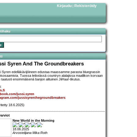
Kirjaudu
Rekisteröidy
|
stihaku
ti
ssi Syren And The Groundbreakers
i Syren edelläkävijöineen edustaa maassamme parasta bluegrassin
oisosaamista. Tuossa letkeässä countryn alalajissa maallikon korvaan
 taatusti ensimmäisenä banjon alituinen JiiHaa!-tikutus.
t:
n.fi
book.com/jussi.syren
tagram.com/jussisyrenthegroundbreakers
vitetty 18.6.2025)
arviot
New World in the Morning
18.06.2025
Arvostelijana Mika Roth