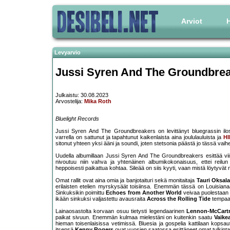
Arviot
H
Levyarvio
Jussi Syren And The Groundbrea
Julkaistu: 30.08.2023
Arvostelija:
Mika Roth
Bluelight Records
Jussi Syren And The Groundbreakers on levittänyt bluegrassin 
varrella on sattunut ja tapahtunut kaikenlaista aina joululauluista ja
HI
sitonut yhteen yksi ääni ja soundi, joten stetsonia päästä jo tässä vai
Uudella albumillaan Jussi Syren And The Groundbreakers esittää vii
nivoutuu niin vahva ja yhtenäinen albumikokonaisuus, ettei reilu
heppoisesti paikattua kohtaa. Sileää on siis kyyti, vaan mistä löytyvä
Omat rallit ovat aina omia ja banjotaituri sekä monitaitaja
Tauri Oksala
erilaisten etelien myrskysäät toisiinsa. Enemmän tässä on Louisiana
Sinkuksikin poimittu
Echoes from Another World
veivaa puolestaan 
ikään sinkuksi valjastettu avausraita
Across the Rolling Tide
tempaa 
Lainaosastolta korvaan osuu tietysti legendaarinen
Lennon-McCart
paikat sivuun. Enemmän kulmaa mielestäni on kuitenkin saatu
Vaikea
hieman toisenlaisissa vetimissä. Bluesia ja gospelia kattilaan kopsa
itsensä
Kenny Rogers
ovat vuosien saatossa esittäneet omat tulkintan