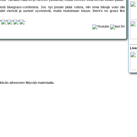
bluegrass-comboista. Jos nyt jostain pitää rutista, niin omia biisejä voisi olla
det vierivät ja uurteet syvenevät, mutta muistetaan totuus: there’s no grass like
Live
ltävän aiheeseen liittyvää materiaalia.