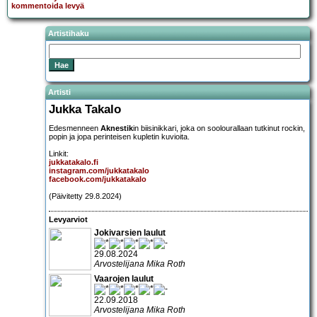
kommentoida levyä
Artistihaku
Artisti
Jukka Takalo
Edesmenneen
Aknestik
in biisinikkari, joka on soolourallaan tutkinut rockin,
popin ja jopa perinteisen kupletin kuvioita.
Linkit:
jukkatakalo.fi
instagram.com/jukkatakalo
facebook.com/jukkatakalo
(Päivitetty 29.8.2024)
Levyarviot
Jokivarsien laulut
29.08.2024
Arvostelijana Mika Roth
Vaarojen laulut
22.09.2018
Arvostelijana Mika Roth