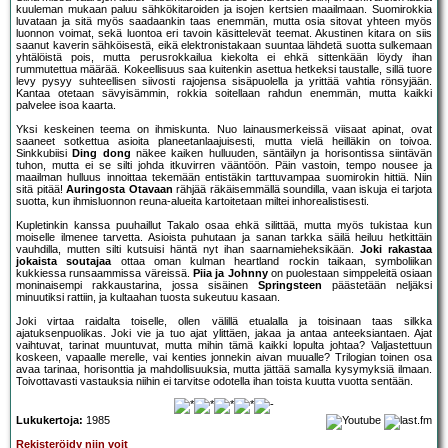
kuuleman mukaan paluu sähkökitaroiden ja isojen kertsien maailmaan. Suomirokkia
luvataan ja sitä myös saadaankin taas enemmän, mutta osia sitovat yhteen myös
luonnon voimat, sekä luontoa eri tavoin käsittelevät teemat. Akustinen kitara on siis
saanut kaverin sähköisestä, eikä elektronistakaan suuntaa lähdetä suotta sulkemaan
yhtälöistä pois, mutta perusrokkailua kiekolta ei ehkä sittenkään löydy ihan
rummutettua määrää. Kokeellisuus saa kuitenkin asettua hetkeksi taustalle, sillä tuore
levy pysyy suhteellisen siivosti rajojensa sisäpuolella ja yrittää vahtia rönsyjään.
Kantaa otetaan sävyisämmin, rokkia soitellaan rahdun enemmän, mutta kaikki
palvelee isoa kaarta.
Yksi keskeinen teema on ihmiskunta. Nuo lainausmerkeissä viisaat apinat, ovat
saaneet sotkettua asioita planeetanlaajuisesti, mutta vielä heilläkin on toivoa.
Sinkkubiisi
Ding dong
näkee kaiken hulluuden, säntäilyn ja horisontissa siintävän
tuhon, mutta ei se silti johda itkuvirren vääntöön. Päin vastoin, tempo nousee ja
maailman hulluus innoittaa tekemään entistäkin tarttuvampaa suomirokin hittiä. Niin
sitä pitää!
Auringosta Otavaan
rähjää räkäisemmällä soundilla, vaan iskuja ei tarjota
suotta, kun ihmisluonnon reuna-alueita kartoitetaan miltei inhorealistisesti.
Kupletinkin kanssa puuhaillut Takalo osaa ehkä silittää, mutta myös tukistaa kun
moiselle ilmenee tarvetta. Asioista puhutaan ja sanan tarkka säilä heiluu hetkittäin
vauhdilla, mutten silti kutsuisi häntä nyt ihan saarnamieheksikään.
Joki rakastaa
jokaista soutajaa
ottaa oman kulman heartland rockin taikaan, symboliikan
kukkiessa runsaammissa väreissä.
Piia ja Johnny
on puolestaan simppeleitä osiaan
moninaisempi rakkaustarina, jossa sisäinen
Springsteen
päästetään neljäksi
minuutiksi rattiin, ja kultaahan tuosta sukeutuu kasaan.
Joki virtaa raidalta toiselle, ollen välillä etualalla ja toisinaan taas silkka
ajatuksenpuolikas. Joki vie ja tuo ajat ylittäen, jakaa ja antaa anteeksiantaen. Ajat
vaihtuvat, tarinat muuntuvat, mutta mihin tämä kaikki lopulta johtaa? Valjastettuun
koskeen, vapaalle merelle, vai kenties jonnekin aivan muualle? Trilogian toinen osa
avaa tarinaa, horisonttia ja mahdollisuuksia, mutta jättää samalla kysymyksiä ilmaan.
Toivottavasti vastauksia niihin ei tarvitse odotella ihan toista kuutta vuotta sentään.
Lukukertoja:
1985
Rekisteröidy niin voit