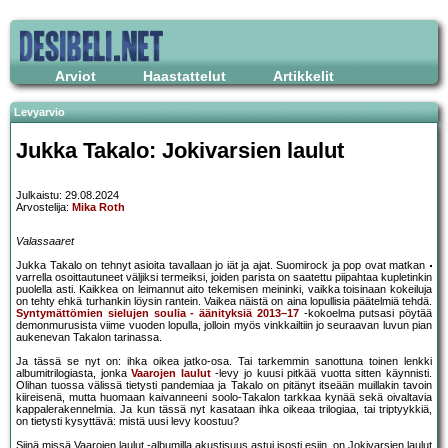
Arviot
Haastattelut
Artikkelit
Levyarvio
Jukka Takalo: Jokivarsien laulut
Julkaistu: 29.08.2024
Arvostelija:
Mika Roth
Valassaaret
Jukka Takalo on tehnyt asioita tavallaan jo iät ja ajat. Suomirock ja pop ovat matkan
varrella osoittautuneet väljiksi termeiksi, joiden parista on saatettu piipahtaa kupletinkin
puolella asti. Kaikkea on leimannut aito tekemisen meininki, vaikka toisinaan kokeiluja
on tehty ehkä turhankin löysin rantein. Vaikea näistä on aina lopullisia päätelmiä tehdä.
Syntymättömien sielujen soulia - äänityksiä 2013–17
-kokoelma putsasi pöytää
demonmurusista viime vuoden lopulla, jolloin myös vinkkailtiin jo seuraavan luvun pian
aukenevan Takalon tarinassa.
Ja tässä se nyt on: ihka oikea jatko-osa. Tai tarkemmin sanottuna toinen lenkki
albumitrilogiasta, jonka
Vaarojen laulut
-levy jo kuusi pitkää vuotta sitten käynnisti.
Olihan tuossa välissä tietysti pandemiaa ja Takalo on pitänyt itseään muillakin tavoin
kiireisenä, mutta huomaan kaivanneeni soolo-Takalon tarkkaa kynää sekä oivaltavia
kappalerakennelmia. Ja kun tässä nyt kasataan ihka oikeaa trilogiaa, tai triptyykkiä,
on tietysti kysyttävä: mistä uusi levy koostuu?
Siinä missä Vaarojen laulut -albumilla akustisuus astui isosti esiin, on Jokivarsien laulut