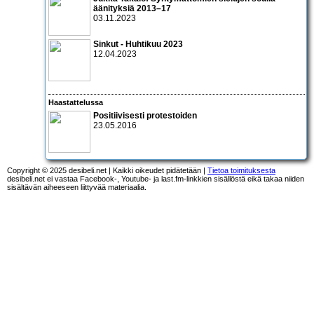
äänityksiä 2013–17
03.11.2023
Sinkut - Huhtikuu 2023
12.04.2023
Haastattelussa
Positiivisesti protestoiden
23.05.2016
Copyright © 2025 desibeli.net | Kaikki oikeudet pidätetään |
Tietoa toimituksesta
desibeli.net ei vastaa Facebook-, Youtube- ja last.fm-linkkien sisällöstä eikä takaa niiden
sisältävän aiheeseen liittyvää materiaalia.