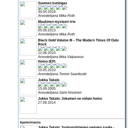
Suomen kuningas
30.04.2016
Arvostelijana Mika Roth
Maakinen mysteeri trio
05.09.2013
Arvostelijana Mika Roth
Black Gold Volume III – The Modern Times Of Oulu
Rock
12.06.2010
Arvostelijana Ilkka Valpasvuo
Homo (EP)
10.05.2010
Arvostelijana Tommi Saarikoski
Jukka Takalo
15.09.2005
Arvostelijana Sami Nissinen
Jukka Takalo: Jokainen on vähän homo
27.08.2014
Ajankohtaista
Jukka Takalo: Syntymättömien sielujen soulia -