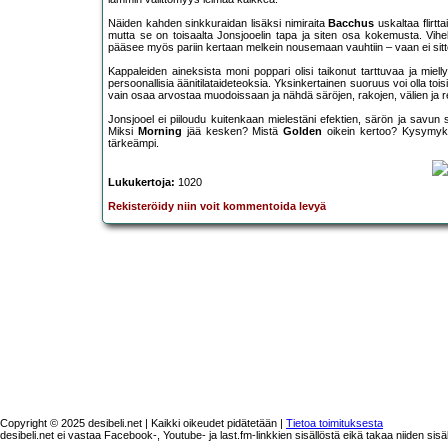
Näiden kahden sinkkuraidan lisäksi nimiraita
Bacchus
uskaltaa flirtta
mutta se on toisaalta Jonsjooelin tapa ja siten osa kokemusta. Vihel
pääsee myös pariin kertaan melkein nousemaan vauhtiin – vaan ei sitt
Kappaleiden aineksista moni poppari olisi taikonut tarttuvaa ja mi
persoonallisia äänitilataideteoksia. Yksinkertainen suoruus voi olla tois
vain osaa arvostaa muodoissaan ja nähdä säröjen, rakojen, välien ja r
Jonsjooel ei piiloudu kuitenkaan mielestäni efektien, särön ja savun 
Miksi
Morning
jää kesken? Mistä
Golden
oikein kertoo? Kysymyks
tärkeämpi.
Lukukertoja:
1020
Rekisteröidy niin voit kommentoida levyä
Copyright © 2025 desibeli.net | Kaikki oikeudet pidätetään |
Tietoa toimituksesta
desibeli.net ei vastaa Facebook-, Youtube- ja last.fm-linkkien sisällöstä eikä takaa niiden sisä