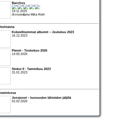
Bacchus
19.11.2025
Arvostelijana Mika Roth
kohtaista
Kokeellisemmat albumit – Joulukuu 2023
16.12.2023
Pienet - Toukokuu 2026
14.05.2026
Sinkut II - Tammikuu 2023
31.01.2023
tattelussa
Jonsjooel – luovuuden lähteiden jäljillä
02.02.2026