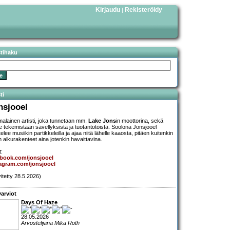
Kirjaudu
Rekisteröidy
|
stihaku
ti
nsjooel
alainen artisti, joka tunnetaan mm.
Lake Jons
in moottorina, sekä
le tekemistään sävellyksistä ja tuotantotöistä. Soolona Jonsjooel
ttelee musiikin partikkeleilla ja ajaa niitä lähelle kaaosta, pitäen kuitenkin
n alkurakenteet aina jotenkin havaittavina.
t:
ebook.com/jonsjooel
agram.com/jonsjooel
vitetty 28.5.2026)
arviot
Days Of Haze
28.05.2026
Arvostelijana Mika Roth