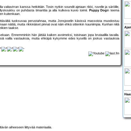
illa valtavirran kanssa hetkittäin. Tosin nytkin soundit ajetaan rikki, ruvelle ja säröille,
lyskoukku on puhdasta timanttia ja alla kulkeva kuvio toimii.
Puppy Dog
in teema
en kuitenkaan.
ellyttävältä tuoksuvaa perustahnaa, mutta Jonsjooelin käsissä massoista muodostuu
inaan nättiä, mutta rikkinäiset pinnat ovat näin ehkä sittenkin kauniimpia. Kunhan niitä
Ajan
eikien taakse.
sekaan. Ennemminkin hän jättää kaiken avoimeksi, toisinaan jopa brutaalilla tavalla.
iä vailla vastauksia, mutta ehkäpä kykymme edes kysellä on joskus vastauksia
Haas
ltävän aiheeseen liittyvää materiaalia.