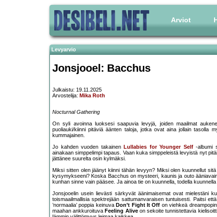
Arviot
H
Levyarvio
Jonsjooel: Bacchus
Julkaistu: 19.11.2025
Arvostelija:
Mika Roth
Nocturnal Gathering
On syli avoinna luoksesi saapuvia levyjä, joiden maailmat aukenev
puoliauki/kiinni pitäviä äänten taloja, jotka ovat aina jollain tasol
kummajainen.
Jo kahden vuoden takainen
Lullabies for Younger Self
-albumi s
ainakaan simppelimpi tapaus. Vaan kuka simppeleistä levyistä nyt pitäi
jättänee suurelta osin kylmäksi.
Miksi sitten olen jäänyt kiinni tähän levyyn? Miksi olen kuunnellut sitä
kysymykseeni? Koska Bacchus on mysteeri, kaunis ja outo ääniavain,
kunhan sinne vain pääsee. Ja ainoa tie on kuunnella, todella kuunnella
Jonsjooelin usein lievästi särkyvät äänimaisemat ovat mielestäni k
toismaailmallisia spektrejään sattumanvaraisen tuntuisesti. Paitsi ett
’normaalia’ poppia keinuva
Don’t Fight It Off
on viehkeä dreampopin k
maahan ankkuroituva
Feeling Alive
on sekoite tunnistettavia kielisoitt
lämmin välittömyys leimaa kaikkea.