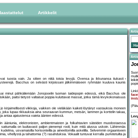
aastattelut
Artikkelit
Arti
Artis
Jo
Suom
muil
at tuosta vain. Ja sitten on niitä toisia levyjä. Ovensa ja ikkunansa tiukasti
leiki
la mysteerejä. Bacchus on selvästi kirjoissani jälkimmäiseen ryhmään kuuluva kaunis
popi
Linki
ai minut pähkäilemään Jonsjooelin luoman taidepopin edessä, eikä Bacchus ole
fac
sikään, paitsi tietysti valtaisat poppia kuluttavat massat, jotka tämä levykokonaisuus
inst
(Päi
 jo kirjaimellisesti viikkoja, vaikken ole vieläkään kaiketi löytänyt vastauksia moneen
 joka lupaa rikkauksia aina seuraavan kummun, metsän, lammen ja korttelin takaa,
 ja antaa ajatustensa vaieta äänten edessä.
Levy
uin ääniunia, elektronisten, ambientmaisten ja folkahtavien säteiden muodostaessa
ä sattumalla on luultavasti paljon pienempi rooli, kuin mitä alussa uskoin. Lähimmäs
udelma, usvamaisilla horisonteilla ja aineettomilla askelilla. Selvemmin orgaaniseen
imia, vihellystä ja tahattomia (?) rasahduksia. Vokaalit tuntuvat kerralla purkitetuilta ja