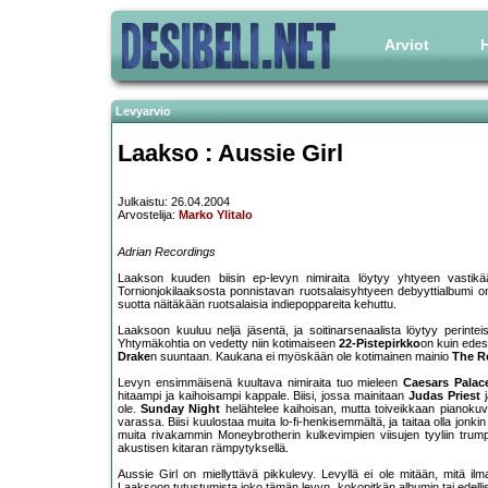
Arviot
H
Levyarvio
Laakso : Aussie Girl
Julkaistu: 26.04.2004
Arvostelija:
Marko Ylitalo
Adrian Recordings
Laakson kuuden biisin ep-levyn nimiraita löytyy yhtyeen vastikä
Tornionjokilaaksosta ponnistavan ruotsalaisyhtyeen debyyttialbumi on
suotta näitäkään ruotsalaisia indiepoppareita kehuttu.
Laaksoon kuuluu neljä jäsentä, ja soitinarsenaalista löytyy perinte
Yhtymäkohtia on vedetty niin kotimaiseen
22-Pistepirkko
on kuin ed
Drake
n suuntaan. Kaukana ei myöskään ole kotimainen mainio
The R
Levyn ensimmäisenä kuultava nimiraita tuo mieleen
Caesars Palac
hitaampi ja kaihoisampi kappale. Biisi, jossa mainitaan
Judas Priest
j
ole.
Sunday Night
helähtelee kaihoisan, mutta toiveikkaan pianoku
varassa. Biisi kuulostaa muita lo-fi-henkisemmältä, ja taitaa olla jonkin
muita rivakammin Moneybrotherin kulkevimpien viisujen tyyliin trum
akustisen kitaran rämpytyksellä.
Aussie Girl on miellyttävä pikkulevy. Levyllä ei ole mitään, mitä il
Laaksoon tutustumista joko tämän levyn, kokopitkän albumin tai edell