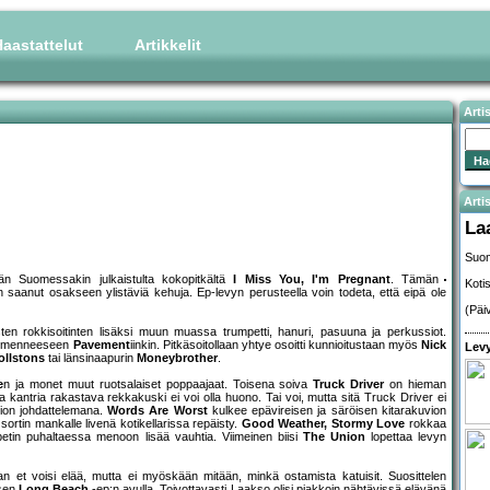
aastattelut
Artikkelit
Arti
Artis
La
Suom
än Suomessakin julkaistulta kokopitkältä
I Miss You, I'm Pregnant
. Tämän
Koti
 saanut osakseen ylistäviä kehuja. Ep-levyn perusteella voin todeta, että eipä ole
(Päi
isten rokkisoitinten lisäksi muun muassa trumpetti, hanuri, pasuuna ja perkussiot.
esmenneeseen
Pavement
iinkin. Pitkäsoitollaan yhtye osoitti kunnioitustaan myös
Nick
Levy
ollstons
tai länsinaapurin
Moneybrother
.
e
n ja monet muut ruotsalaiset poppaajaat. Toisena soiva
Truck Driver
on hieman
a kantria rakastava rekkakuski ei voi olla huono. Tai voi, mutta sitä Truck Driver ei
vion johdattelemana.
Words Are Worst
kulkee epävireisen ja säröisen kitarakuvion
 sortin mankalle livenä kotikellarissa repäisty.
Good Weather, Stormy Love
rokkaa
petin puhaltaessa menoon lisää vauhtia. Viimeinen biisi
The Union
lopettaa levyn
man et voisi elää, mutta ei myöskään mitään, minkä ostamista katuisit. Suosittelen
isen
Long Beach
-ep:n avulla. Toivottavasti Laakso olisi piakkoin nähtävissä elävänä