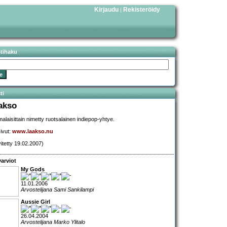
Kirjaudu
Rekisteröidy
|
stihaku
ti
akso
alaisittain nimetty ruotsalainen indiepop-yhtye.
sivut:
www.laakso.nu
vitetty 19.02.2007)
arviot
My Gods
11.01.2006
Arvostelijana Sami Sankilampi
Aussie Girl
26.04.2004
Arvostelijana Marko Ylitalo