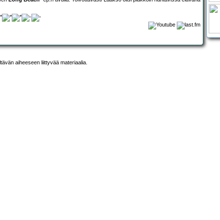
ltävän aiheeseen liittyvää materiaalia.