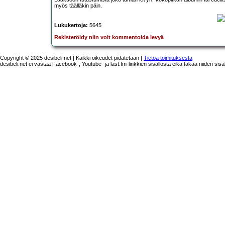
myös täälläkin päin.
Lukukertoja:
5645
Rekisteröidy niin voit kommentoida levyä
Copyright © 2025 desibeli.net | Kaikki oikeudet pidätetään |
Tietoa toimituksesta
desibeli.net ei vastaa Facebook-, Youtube- ja last.fm-linkkien sisällöstä eikä takaa niiden sisä