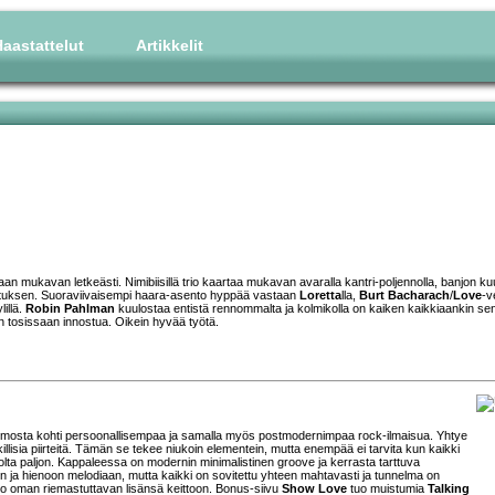
aastattelut
Artikkelit
laan mukavan letkeästi. Nimibiisillä trio kaartaa mukavan avaralla kantri-poljennolla, banjon ku
kituksen. Suoraviivaisempi haara-asento hyppää vastaan
Loretta
lla,
Burt Bacharach
/
Love
-v
illä.
Robin Pahlman
kuulostaa entistä rennommalta ja kolmikolla on kaiken kaikkiaankin se
an tosissaan innostua. Oikein hyvää työtä.
 emosta kohti persoonallisempaa ja samalla myös postmodernimpaa rock-ilmaisua. Yhtye
killisia piirteitä. Tämän se tekee niukoin elementein, mutta enempää ei tarvita kun kaikki
itolta paljon. Kappaleessa on modernin minimalistinen groove ja kerrasta tarttuva
fiin ja hienoon melodiaan, mutta kaikki on sovitettu yhteen mahtavasti ja tunnelma on
uo oman riemastuttavan lisänsä keittoon. Bonus-siivu
Show Love
tuo muistumia
Talking