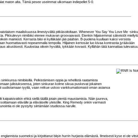
ie jalat maton alta. Tämä pesee useimmat ulkomaan indiepellet 5-0.
maistiaisen maaliskuussa ilmestyvältä pitkäsoitoltaan. Whenever You Say You Love Me -sink
. Pikkulevyn nimibiisi etenee mukavan groovaavasti. Etenkin hiljaisemmat säkeistöt miellyttä
kein mainiosti. Kerrasta biisi ei kylläkään jää päähän. B-puolena kuullaan kaksi versiota
kutaan huomattavasti nopeammalla tempolla. Hiljainen kertosäe luo kivaa kontrastia jyräävään
aus akustisesti. Kuulostaa oikein hyvältä, tykkään kovasti. Kyllähän tätä kannattaa tulevais
inkkunsa nimibiisillä. Pelkistämisen oppia ja rehellistä raatamista
omaan julistukseensa, joten sinkuran kolme siivua puskevat jokainen
listi uudistamaan tyyliä, vaan retkue uskoo vankkumattomasti oman asiansa
t kaipaisivatkin ehkä siellä täällä jotain pientä maustamista. Näin juureva,
soittamaan elävälle ja eläväiselle yleisölle. King Remedy onkin varmasti
nointia ei ole pystytty siirtämään studiossa narulle.
englannista suomeksi ja kirjoittanut biisin hurrin hurjasta elämästä. Ilmeisesti kyse ei ole vitsi