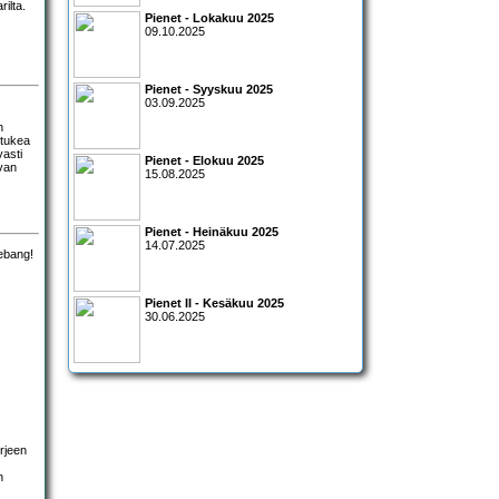
ilta.
Pienet - Lokakuu 2025
09.10.2025
Pienet - Syyskuu 2025
03.09.2025
n
 tukea
vasti
Pienet - Elokuu 2025
avan
15.08.2025
Pienet - Heinäkuu 2025
14.07.2025
Pienet II - Kesäkuu 2025
30.06.2025
rjeen
n