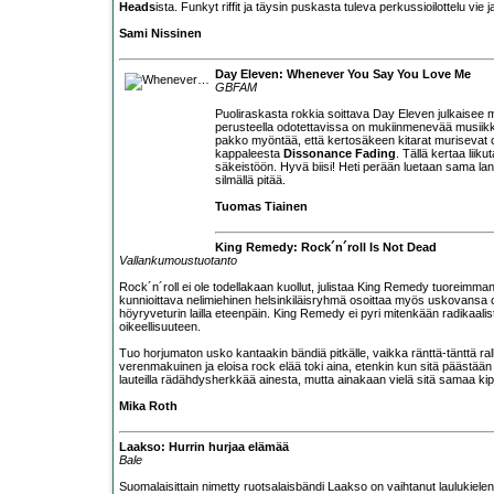
Heads
ista. Funkyt riffit ja täysin puskasta tuleva perkussioilottelu v
Sami Nissinen
Day Eleven: Whenever You Say You Love Me
GBFAM
Puoliraskasta rokkia soittava
Day Eleven
julkaisee 
perusteella odotettavissa on mukiinmenevää musiikkia
pakko myöntää, että kertosäkeen kitarat murisevat oi
kappaleesta
Dissonance Fading
. Tällä kertaa lii
säkeistöön. Hyvä biisi! Heti perään luetaan sama lan
silmällä pitää.
Tuomas Tiainen
King Remedy: Rock´n´roll Is Not Dead
Vallankumoustuotanto
Rock´n´roll ei ole todellakaan kuollut, julistaa
King Remedy
tuoreimman s
kunnioittava nelimiehinen helsinkiläisryhmä osoittaa myös uskovansa 
höyryveturin lailla eteenpäin. King Remedy ei pyri mitenkään radikaa
oikeellisuuteen.
Tuo horjumaton usko kantaakin bändiä pitkälle, vaikka ränttä-tänttä ralli
verenmakuinen ja eloisa rock elää toki aina, etenkin kun sitä päästään 
lauteilla rädähdysherkkää ainesta, mutta ainakaan vielä sitä samaa kipu
Mika Roth
Laakso: Hurrin hurjaa elämää
Bale
Suomalaisittain nimetty ruotsalaisbändi
Laakso
on vaihtanut laulukielen 