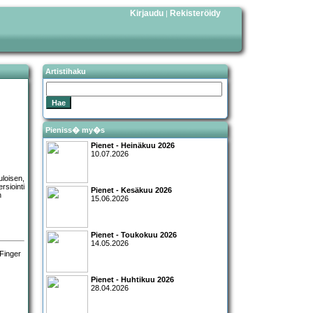
Kirjaudu
Rekisteröidy
|
Artistihaku
Pieniss� my�s
Pienet - Heinäkuu 2026
10.07.2026
uloisen,
ersiointi
Pienet - Kesäkuu 2026
n
15.06.2026
Pienet - Toukokuu 2026
14.05.2026
Pienet - Huhtikuu 2026
28.04.2026