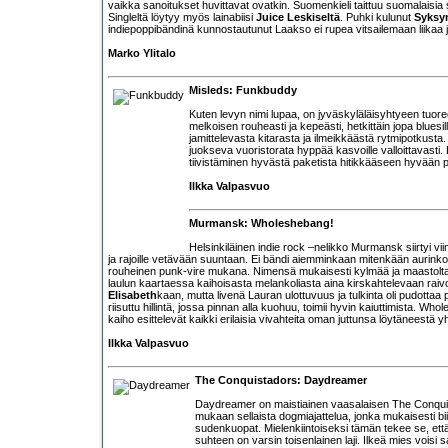
vaikka sanoitukset huvittavat ovatkin. Suomenkieli taittuu suomalaisi
Singleltä löytyy myös lainabiisi
Juice Leskiseltä
. Puhki kulunut
Syksyn
indiepoppibändinä kunnostautunut Laakso ei rupea vitsailemaan liikaa 
Marko Ylitalo
Misleds: Funkbuddy
Kuten levyn nimi lupaa, on jyväskyläläisyhtyeen tuor
melkoisen rouheasti ja kepeästi, hetkittäin jopa bluesil
jamittelevasta kitarasta ja ilmeikkäästä rytmipotkust
juokseva vuoristorata hyppää kasvoille valloittavasti.
tiivistäminen hyvästä paketista hitikkääseen hyvään pa
Ilkka Valpasvuo
Murmansk: Wholeshebang!
Helsinkiläinen indie rock –nelikko
Murmansk
siirtyi v
ja rajoille vetävään suuntaan. Ei bändi aiemminkaan mitenkään aurinkoi
rouheinen punk-vire mukana. Nimensä mukaisesti kylmää ja maastolta
laulun kaartaessa kaihoisasta melankoliasta aina kirskahtelevaan raivoon 
Elisabeth
kaan, mutta livenä Lauran ulottuvuus ja tulkinta oli pudotta
riisuttu hillintä, jossa pinnan alla kuohuu, toimii hyvin kaiuttimista. Who
kaiho esittelevät kaikki erilaisia vivahteita oman juttunsa löytäneestä y
Ilkka Valpasvuo
The Conquistadors: Daydreamer
Daydreamer on maistiainen vaasalaisen The Conquist
mukaan sellaista dogmiajattelua, jonka mukaisesti biis
sudenkuopat. Mielenkiintoiseksi tämän tekee se, että y
suhteen on varsin toisenlainen laji. Ilkeä mies voisi s