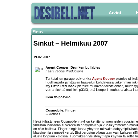
Arviot
H
Pienet
Sinkut – Helmikuu 2007
19.02.2007
Agent Cooper: Drunken Lullabies
Fast Freddie Productions
Turkulainen garagerock-orkka
Agent Kooper
pistelee sinkul
huuliharpulla jamittavan haaveilun kohdatessa tiukemman ro
My Little Red Book
pistelee mukavan täristelevästi, mutta tyyl
verran letkeä meininki päällä, että Kooperin touhusta alkaa ih
Ilkka Valpasvuo
Cosmobile: Finger
Jukeboss
Helsinkiläistyneen
Cosmobile
n tyyli on kehittynyt menneiden vuosien
yhdistää ihailtavan suvereenisti eri tyylilajien ja vuosikymmenten musii
on näin hallittua. Finger-single lupaa yhtyeen tulevalta debyyttipitkäso
klassinen ja simppeli kertsi. Biisi perustuu oikeastaan vain kahteen rif
alusta loppuun katossa. Tuomaksen yleistynyt tapa käyttää falsettia t