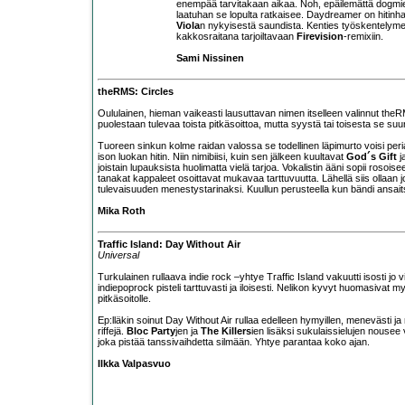
enempää tarvitakaan aikaa. Noh, epäilemättä dogmien 
laatuhan se lopulta ratkaisee. Daydreamer on hitinha
Viola
n nykyisestä saundista. Kenties työskentelymeto
kakkosraitana tarjoiltavaan
Firevision
-remixiin.
Sami Nissinen
theRMS: Circles
Oululainen, hieman vaikeasti lausuttavan nimen itselleen valinnut
theR
puolestaan tulevaa toista pitkäsoittoa, mutta syystä tai toisesta se suur
Tuoreen sinkun kolme raidan valossa se todellinen läpimurto voisi pe
ison luokan hitin. Niin nimibiisi, kuin sen jälkeen kuultavat
God´s Gift
j
joistain lupauksista huolimatta vielä tarjoa. Vokalistin ääni sopii rosois
tanakat kappaleet osoittavat mukavaa tarttuvuutta. Lähellä siis ollaan jo
tulevaisuuden menestystarinaksi. Kuullun perusteella kun bändi ansaits
Mika Roth
Traffic Island: Day Without Air
Universal
Turkulainen rullaava indie rock –yhtye
Traffic Island
vakuutti isosti jo
indiepoprock pisteli tarttuvasti ja iloisesti. Nelikon kyvyt huomasivat m
pitkäsoitolle.
Ep:lläkin soinut Day Without Air rullaa edelleen hymyillen, menevästi 
riffejä.
Bloc Party
jen ja
The Killers
ien lisäksi sukulaissielujen nouse
joka pistää tanssivaihdetta silmään. Yhtye parantaa koko ajan.
Ilkka Valpasvuo