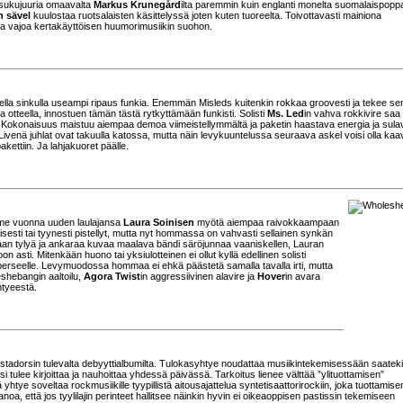
a sukujuuria omaavalta
Markus Krunegård
ilta paremmin kuin englanti monelta suomalaispoppar
 sävel
kuulostaa ruotsalaisten käsittelyssä joten kuten tuoreelta. Toivottavasti mainiona
ja vajoa kertakäyttöisen huumorimusiikin suohon.
eella sinkulla useampi ripaus funkia. Enemmän
Misleds
kuitenkin rokkaa groovesti ja tekee se
la otteella, innostuen tämän tästä rytkyttämään funkisti. Solisti
Ms. Led
in vahva rokkivire saa
a. Kokonaisuus maistuu aiempaa demoa viimeistellymmältä ja paketin haastava energia ja sula
 Livenä juhlat ovat takuulla katossa, mutta näin levykuuntelussa seuraava askel voisi olla ka
kettiin. Ja lahjakuoret päälle.
iime vuonna uuden laulajansa
Laura Soinisen
myötä aiempaa raivokkaampaan
sesti tai tyynesti pistellyt, mutta nyt hommassa on vahvasti sellainen synkän
an tylyä ja ankaraa kuvaa maalava bändi säröjunnaa vaaniskellen, Lauran
asti. Mitenkään huono tai yksiulotteinen ei ollut kyllä edellinen solisti
a perseelle. Levymuodossa hommaa ei ehkä päästetä samalla tavalla irti, mutta
leshebangin aaltoilu,
Agora Twist
in aggressiivinen alavire ja
Hover
in avara
htyeestä.
adorsin tulevalta debyyttialbumilta. Tulokasyhtye noudattaa musiikintekemisessään saateki
i tulee kirjoittaa ja nauhoittaa yhdessä päivässä. Tarkoitus lienee välttää ”ylituottamisen”
htye soveltaa rockmusiikille tyypillistä aitousajattelua syntetisaattorirockiin, joka tuottamise
anoa, että jos tyylilajin perinteet hallitsee näinkin hyvin ei oikeaoppisen pastissin tekemiseen