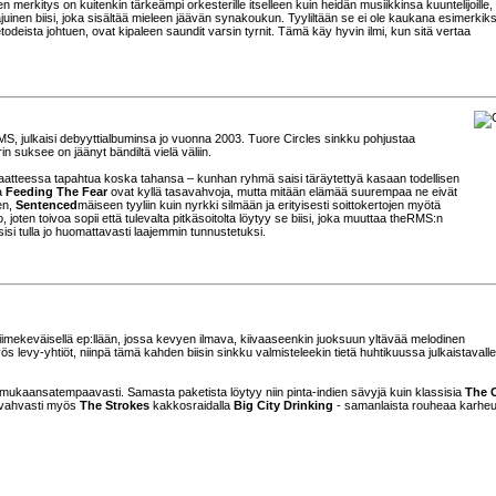
merkitys on kuitenkin tärkeämpi orkesterille itselleen kuin heidän musiikkinsa kuuntelijoille,
juinen biisi, joka sisältää mieleen jäävän synakoukun. Tyyliltään se ei ole kaukana esimerkiks
deista johtuen, ovat kipaleen saundit varsin tyrnit. Tämä käy hyvin ilmi, kun sitä vertaa
MS
, julkaisi debyyttialbuminsa jo vuonna 2003. Tuore Circles sinkku pohjustaa
in suksee on jäänyt bändiltä vielä väliin.
riaatteessa tapahtua koska tahansa – kunhan ryhmä saisi täräytettyä kasaan todellisen
a
Feeding The Fear
ovat kyllä tasavahvoja, mutta mitään elämää suurempaa ne eivät
een,
Sentenced
mäiseen tyyliin kuin nyrkki silmään ja erityisesti soittokertojen myötä
, joten toivoa sopii että tulevalta pitkäsoitolta löytyy se biisi, joka muuttaa theRMS:n
isi tulla jo huomattavasti laajemmin tunnustetuksi.
 viimekeväisellä ep:llään, jossa kevyen ilmava, kiivaaseenkin juoksuun yltävää melodinen
yös levy-yhtiöt, niinpä tämä kahden biisin sinkku valmisteleekin tietä huhtikuussa julkaistavalle
ja mukaansatempaavasti. Samasta paketista löytyy niin pinta-indien sävyjä kuin klassisia
The 
e vahvasti myös
The Strokes
kakkosraidalla
Big City Drinking
- samanlaista rouheaa karheu