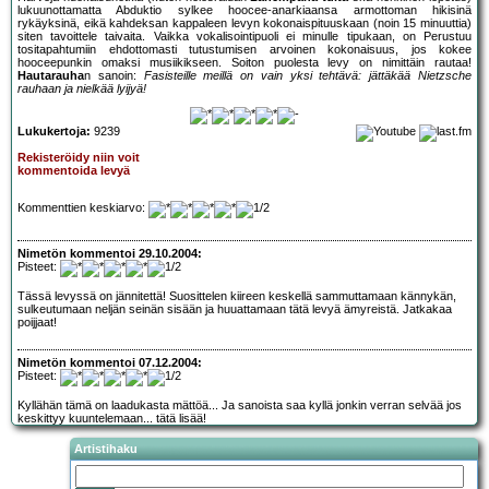
lukuunottamatta Abduktio sylkee hoocee-anarkiaansa armottoman hikisinä
rykäyksinä, eikä kahdeksan kappaleen levyn kokonaispituuskaan (noin 15 minuuttia)
siten tavoittele taivaita. Vaikka vokalisointipuoli ei minulle tipukaan, on Perustuu
tositapahtumiin ehdottomasti tutustumisen arvoinen kokonaisuus, jos kokee
hooceepunkin omaksi musiikikseen. Soiton puolesta levy on nimittäin rautaa!
Hautarauha
n sanoin:
Fasisteille meillä on vain yksi tehtävä: jättäkää Nietzsche
rauhaan ja nielkää lyijyä!
Lukukertoja:
9239
Rekisteröidy niin voit
kommentoida levyä
Kommenttien keskiarvo:
Nimetön kommentoi 29.10.2004:
Pisteet:
Tässä levyssä on jännitettä! Suosittelen kiireen keskellä sammuttamaan kännykän,
sulkeutumaan neljän seinän sisään ja huuattamaan tätä levyä ämyreistä. Jatkakaa
poijjaat!
Nimetön kommentoi 07.12.2004:
Pisteet:
Kyllähän tämä on laadukasta mättöä... Ja sanoista saa kyllä jonkin verran selvää jos
keskittyy kuuntelemaan... tätä lisää!
Artistihaku