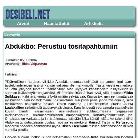
Arviot
Haastattelut
Artikkelit
Levyarvio
Abduktio: Perustuu tositapahtumiin
Julkaistu: 05.05.2004
Arvostelija:
Ilkka Valpasvuo
Fullsteam
Ylöjärveläinen hardcore-viisikko Abduktio suuntaa selkeästi samantein kotimaan
taistelutantereiden lisäksi kansainvälisemmille markkinoille. Tästä viestii esimerkiksi
se, että yhtyeen tuoreen ”pitkäsoiton” biisit löytyvät kansilehdistä esityskielen eli
suomen lisäksi myös englanniksi. Mikä onkin sinänsä ihan hyvä, sillä ei tuosta
Mikko
Suikkasen
kähinä-ärjynnästä kyllä mitään selvää saa. Kuuluu toki genreen, mutta saa
meikäläisen aina irvistelemään. Jos lauletaan, niin jotain pitäisi jäädä mieleenkin, siinä
meikäläisen näkökulma asiaan. Onkin hauskaa kuulla hetkittäin kitaristi
Jukka
Laajakallio
n selkeämpiä taustavokalisointeja. Kansilehdestä seuraamalla saa selkeän
kuvan bändin äärimmäisen asenteellisesta suhtautumisesta vapaaseen
mielenilmaisuun, oikeudenmukaiseen kaupankäyntiin, kertakäyttökulttuuriin jne.
Omaisuus on varkautta ja ihmistä kustaan silmään kiikaritähtäimellä... Vertailukohdiksi
Abduktiosta puhuttaessa voidaan nostaa esimerkiksi
Raised Fist
iä ja
Refused
ia,
modernin hooceen sankareista myös
Disco Ensemble
tallailee soitannossaan hiukan
samoilla poluilla.
Harvoja huokaisuhetkiä (kuten nelosraidan
Lähempänä tulta
ska-henkinen lopetus)