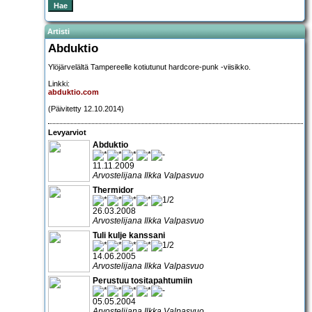
Artisti
Abduktio
Ylöjärvelältä Tampereelle kotiutunut hardcore-punk -viisikko.
Linkki:
abduktio.com
(Päivitetty 12.10.2014)
Levyarviot
Abduktio
11.11.2009
Arvostelijana Ilkka Valpasvuo
Thermidor
26.03.2008
Arvostelijana Ilkka Valpasvuo
Tuli kulje kanssani
14.06.2005
Arvostelijana Ilkka Valpasvuo
Perustuu tositapahtumiin
05.05.2004
Arvostelijana Ilkka Valpasvuo