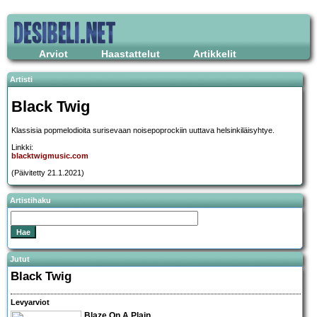
Arviot
Haastattelut
Artikkelit
Artisti
Black Twig
Klassisia popmelodioita surisevaan noisepoprockiin uuttava helsinkiläisyhtye.
Linkki:
blacktwigmusic.com
(Päivitetty 21.1.2021)
Artistihaku
Jutut
Black Twig
Levyarviot
Blaze On A Plain