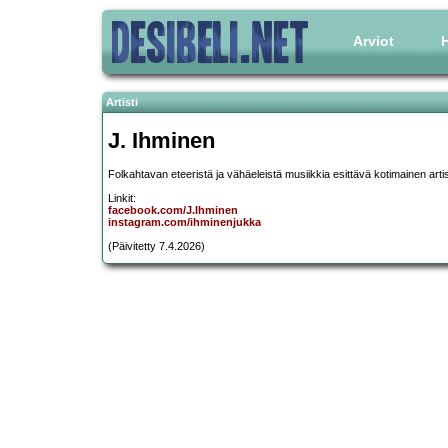
Arviot
H
Artisti
J. Ihminen
Folkahtavan eteeristä ja vähäeleistä musiikkia esittävä kotimainen artis
Linkit:
facebook.com/J.Ihminen
instagram.com/ihminenjukka
(Päivitetty 7.4.2026)