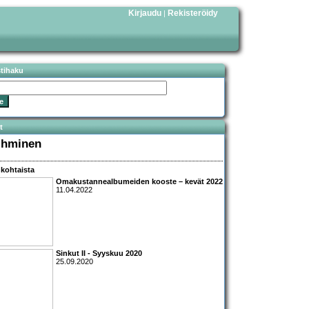
Kirjaudu
Rekisteröidy
|
stihaku
t
 Ihminen
kohtaista
Omakustannealbumeiden kooste – kevät 2022
11.04.2022
Sinkut II - Syyskuu 2020
25.09.2020