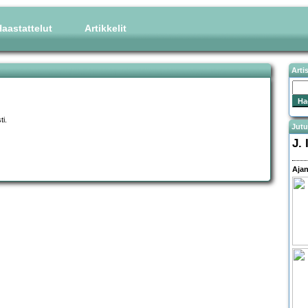
aastattelut
Artikkelit
Arti
ti.
Jutu
J.
Ajan