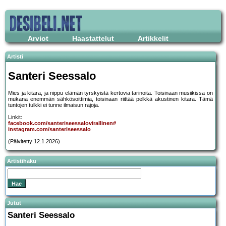
Arviot
Haastattelut
Artikkelit
Artisti
Santeri Seessalo
Mies ja kitara, ja nippu elämän tyrskyistä kertovia tarinoita. Toisinaan musiikissa on
mukana enemmän sähkösoittimia, toisinaan riittää pelkkä akustinen kitara. Tämä
tuntojen tulkki ei tunne ilmaisun rajoja.
Linkit:
facebook.com/santeriseessalovirallinen#
instagram.com/santeriseessalo
(Päivitetty 12.1.2026)
Artistihaku
Jutut
Santeri Seessalo