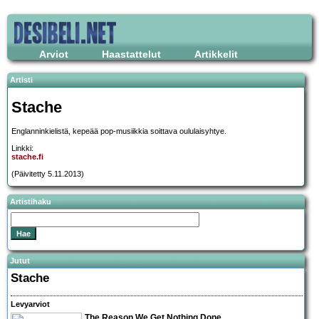
Arviot
Haastattelut
Artikkelit
Artisti
Stache
Englanninkielistä, kepeää pop-musiikkia soittava oululaisyhtye.
Linkki:
stache.fi
(Päivitetty 5.11.2013)
Artistihaku
Jutut
Stache
Levyarviot
The Reason We Get Nothing Done