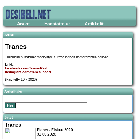
Arviot
Haastattelut
Artikkelit
Artisti
Tranes
Turkulainen instrumentaaliyhtye surffaa lännen hämärämmillä aalloilla.
Linkit:
facebook.com/TranesReal
instagram.com/tranes_band
(Päivitetty 10.7.2026)
Artistihaku
Jutut
Tranes
Pienet - Elokuu 2020
31.08.2020