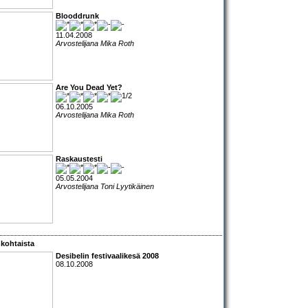
Blooddrunk
11.04.2008
Arvostelijana Mika Roth
Are You Dead Yet?
06.10.2005
Arvostelijana Mika Roth
Raskaustesti
05.05.2004
Arvostelijana Toni Lyytikäinen
kohtaista
Desibelin festivaalikesä 2008
08.10.2008