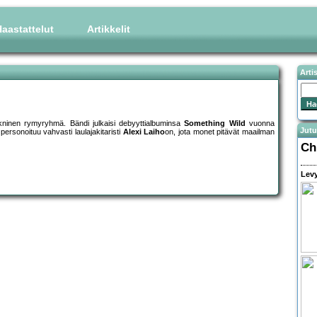
aastattelut
Artikkelit
Arti
itekninen rymyryhmä. Bändi julkaisi debyyttialbuminsa
Something Wild
vuonna
Jutu
ersonoituu vahvasti laulajakitaristi
Alexi Laiho
on, jota monet pitävät maailman
Ch
Levy