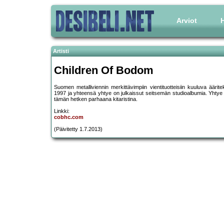
Arviot
H
Artisti
Children Of Bodom
Suomen metalliviennin merkittävimpiin vientituotteisiin kuuluva äär
1997 ja yhteensä yhtye on julkaissut seitsemän studioalbumia. Yhtye p
tämän hetken parhaana kitaristina.
Linkki:
cobhc.com
(Päivitetty 1.7.2013)