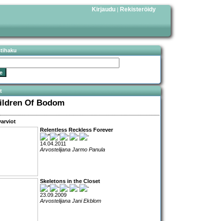
Kirjaudu
Rekisteröidy
|
stihaku
t
ildren Of Bodom
arviot
Relentless Reckless Forever
14.04.2011
Arvostelijana Jarmo Panula
Skeletons in the Closet
23.09.2009
Arvostelijana Jani Ekblom