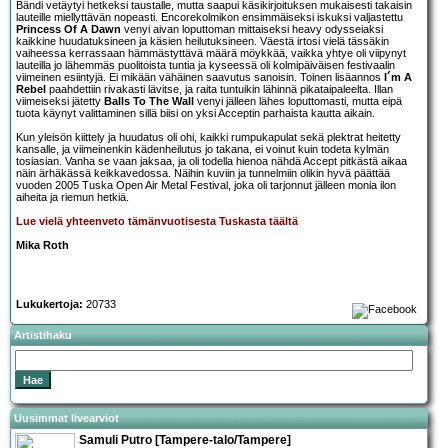
Bändi vetäytyi hetkeksi taustalle, mutta saapui käsikirjoituksen mukaisesti takaisin
lauteille miellyttävän nopeasti. Encorekolmikon ensimmäiseksi iskuksi valjastettu
Princess Of A Dawn
venyi aivan loputtoman mittaiseksi heavy odysseiaksi
kaikkine huudatuksineen ja käsien heilutuksineen. Väestä irtosi vielä tässäkin
vaiheessa kerrassaan hämmästyttävä määrä möykkää, vaikka yhtye oli viipynyt
lauteilla jo lähemmäs puolitoista tuntia ja kyseessä oli kolmipäiväisen festivaalin
viimeinen esiintyjä. Ei mikään vähäinen saavutus sanoisin. Toinen lisäannos
I´m A
Rebel
paahdettiin rivakasti lävitse, ja raita tuntuikin lähinnä pikataipaleelta. Illan
viimeiseksi jätetty
Balls To The Wall
venyi jälleen lähes loputtomasti, mutta eipä
tuota käynyt valittaminen sillä biisi on yksi Acceptin parhaista kautta aikain.
Kun yleisön kiittely ja huudatus oli ohi, kaikki rumpukapulat sekä plektrat heitetty
kansalle, ja viimeinenkin kädenheilutus jo takana, ei voinut kuin todeta kylmän
tosiasian. Vanha se vaan jaksaa, ja oli todella hienoa nähdä Accept pitkästä aikaa
näin ärhäkässä keikkavedossa. Näihin kuviin ja tunnelmiin olikin hyvä päättää
vuoden 2005 Tuska Open Air Metal Festival, joka oli tarjonnut jälleen monia ilon
aiheita ja riemun hetkiä.
Lue vielä yhteenveto tämänvuotisesta Tuskasta täältä
Mika Roth
Lukukertoja:
20733
Artistihaku
Uusimmat livearviot
Samuli Putro [Tampere-talo/Tampere]