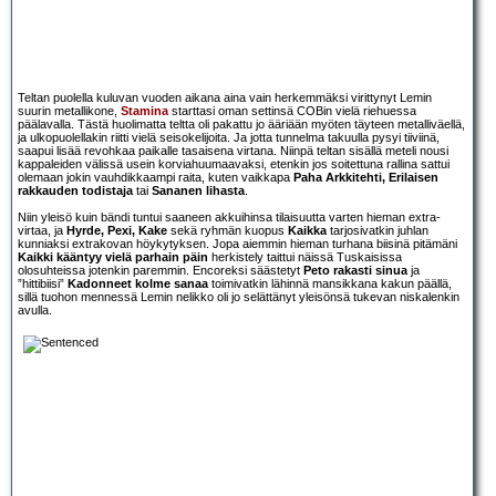
Teltan puolella kuluvan vuoden aikana aina vain herkemmäksi virittynyt Lemin
suurin metallikone,
Stamina
starttasi oman settinsä COBin vielä riehuessa
päälavalla. Tästä huolimatta teltta oli pakattu jo ääriään myöten täyteen metalliväellä,
ja ulkopuolellakin riitti vielä seisokelijoita. Ja jotta tunnelma takuulla pysyi tiiviinä,
saapui lisää revohkaa paikalle tasaisena virtana. Niinpä teltan sisällä meteli nousi
kappaleiden välissä usein korviahuumaavaksi, etenkin jos soitettuna rallina sattui
olemaan jokin vauhdikkaampi raita, kuten vaikkapa
Paha Arkkitehti, Erilaisen
rakkauden todistaja
tai
Sananen lihasta
.
Niin yleisö kuin bändi tuntui saaneen akkuihinsa tilaisuutta varten hieman extra-
virtaa, ja
Hyrde, Pexi, Kake
sekä ryhmän kuopus
Kaikka
tarjosivatkin juhlan
kunniaksi extrakovan höykytyksen. Jopa aiemmin hieman turhana biisinä pitämäni
Kaikki kääntyy vielä parhain päin
herkistely taittui näissä Tuskaisissa
olosuhteissa jotenkin paremmin. Encoreksi säästetyt
Peto rakasti sinua
ja
”hittibiisi”
Kadonneet kolme sanaa
toimivatkin lähinnä mansikkana kakun päällä,
sillä tuohon mennessä Lemin nelikko oli jo selättänyt yleisönsä tukevan niskalenkin
avulla.