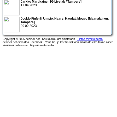
Jarkko Martikainen [G Livelab / Tampere]
17.04.2023
Jooklo Finferli, Umpio, Haare, Haudat, Mogao [Maanalainen,
Tampere]
09.02.2023
Copyright © 2025 desibeli.net | Kaikki oikeudet pidätetään |
Tietoa toimituksesta
desibeli.net ei vastaa Facebook-, Youtube- ja last.fm-linkkien sisällöstä eikä takaa niiden
sisältävän aiheeseen liittyvää materiaalia.