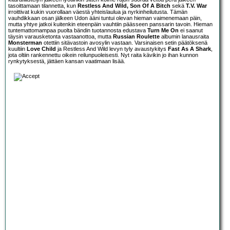
tasoittamaan tilannetta, kun
Restless And Wild, Son Of A Bitch
sekä
T.V. War
irroittivat kukin vuorollaan väestä yhteislaulua ja nyrkinheilutusta. Tämän
vauhdikkaan osan jälkeen Udon ääni tuntui olevan hieman vaimenemaan päin,
mutta yhtye jatkoi kuitenkin eteenpäin vauhtiin päässeen panssarin tavoin. Hieman
tuntemattomampaa puolta bändin tuotannosta edustava
Turn Me On
ei saanut
täysin varausketonta vastaanottoa, mutta
Russian Roulette
albumin lanausraita
Monsterman
otettiin sitävastoin avosylin vastaan. Varsinaisen setin päätöksenä
kuultiin
Love Child
ja Restless And Wild levyn tyly avaustykitys
Fast As A Shark
,
jota oltiin rankennettu oikein reilunpuoleisesti. Nyt raita kävikin jo ihan kunnon
rynkytyksestä, jättäen kansan vaatimaan lisää.