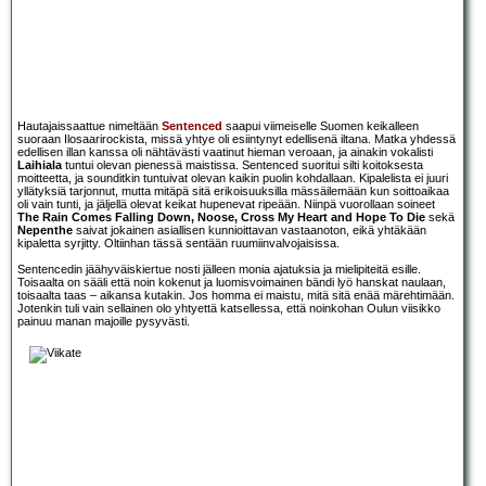
Hautajaissaattue nimeltään
Sentenced
saapui viimeiselle Suomen keikalleen
suoraan Ilosaarirockista, missä yhtye oli esiintynyt edellisenä iltana. Matka yhdessä
edellisen illan kanssa oli nähtävästi vaatinut hieman veroaan, ja ainakin vokalisti
Laihiala
tuntui olevan pienessä maistissa. Sentenced suoritui silti koitoksesta
moitteetta, ja sounditkin tuntuivat olevan kaikin puolin kohdallaan. Kipalelista ei juuri
yllätyksiä tarjonnut, mutta mitäpä sitä erikoisuuksilla mässäilemään kun soittoaikaa
oli vain tunti, ja jäljellä olevat keikat hupenevat ripeään. Niinpä vuorollaan soineet
The Rain Comes Falling Down, Noose, Cross My Heart and Hope To Die
sekä
Nepenthe
saivat jokainen asiallisen kunnioittavan vastaanoton, eikä yhtäkään
kipaletta syrjitty. Oltiinhan tässä sentään ruumiinvalvojaisissa.
Sentencedin jäähyväiskiertue nosti jälleen monia ajatuksia ja mielipiteitä esille.
Toisaalta on sääli että noin kokenut ja luomisvoimainen bändi lyö hanskat naulaan,
toisaalta taas – aikansa kutakin. Jos homma ei maistu, mitä sitä enää märehtimään.
Jotenkin tuli vain sellainen olo yhtyettä katsellessa, että noinkohan Oulun viisikko
painuu manan majoille pysyvästi.