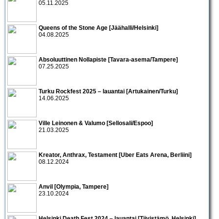
05.11.2025
Queens of the Stone Age [Jäähalli/Helsinki]
04.08.2025
Absoluuttinen Nollapiste [Tavara-asema/Tampere]
07.25.2025
Turku Rockfest 2025 – lauantai [Artukainen/Turku]
14.06.2025
Ville Leinonen & Valumo [Sellosali/Espoo]
21.03.2025
Kreator, Anthrax, Testament [Uber Eats Arena, Berliini]
08.12.2024
Anvil [Olympia, Tampere]
23.10.2024
Helsinki Death Fest 2024 – lauantai [Tiivistämö, Helsinki]