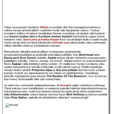
Teltan seuraavaksi täyttänyt
Viikate
ei sentään ollut ihan hautajaistunnelmissa,
vaikka karuja tarinoita jälleen saatiinkin kuulla näin lepopäivän ratoksi. Tuskan
kunniaksi nelikko oli tainnut metalloittaa hieman soundiaan, tai ainakin siltä kuulosti
kun
Kaunis kotkan käsi
ja
Kuolleen miehen kupletti
käynnistivät vajaan tunnin
mittaisen setin.
Surut pois ja kukka rintaan
levyn ässäraitojen lisäksi saatiin kuulla
monia siivuja tänä keväänä julkaistulta
Unholan urut
pitkäsoitolta, eikä vanhempia
ralleja näinollen päässyt montaakaan mukaan.
Rönsyilevät välispiikit pistivät jälleen huvittamaan anarkistisella
arvaamattomuudellaan ja pistävällä kekseliäisyydellään. Kun
Motörhead
laina
Rauta-airot (Iron Horse)
esiteltiin,
Kaarle
kiteytti Viikate-miehistön eroavaisuuden
Lemmy
yn sanoilla; ”Hän on Jumala, me emme”. Mitäpä tuohon on enää lisäämistä?
Myös
Ajakaa!
rallia edeltänyt tarina vuoden -87 mallisesta Toyota Corollasta, joka
saatiin katsastettua jo toisella yrittämällä, irroitti väestä naurua. Edellä mainittujen
siivujen lisäksi ainakin
Pohjoista viljaa
ja
Vesi jota pelkäät
löysivät myös ystäviä
kansan riveistä, jos äänenpaineesta nyt mitään on päätteleminen. Tarjottiinpa
yleisölle maistiaiseksi jopa hieman
The Number Of The Beast
iakin, kun nyt kerran
ihan heavy festivaaleilla oltiin tultu esiintymään.
Ja sitten itse sunnuntain päätapahtumaan, eli
Accept
in paljon odotettuun keikkaan.
Tämä saksan suuri metalliylpeys ei saapunut paikalle kaikkein legendaarisimmassa
kokoonpanossaan, mutta kun laulusta vastasi Acceptin ainoa oikea raspikurkku
Udo Dirkschneider
, toisen kitaran varresta löytyi
Wolf Hoffman
ja basson puolella
hääri
Peter Baltes
, paikalla oli vähintäänkin riittävästi ”vanhaa jengiä”.