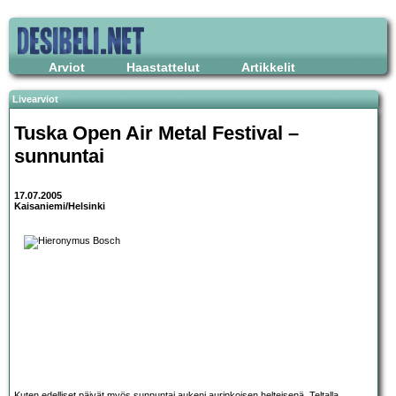
Arviot
Haastattelut
Artikkelit
Livearviot
Tuska Open Air Metal Festival
–
sunnuntai
17.07.2005
Kaisaniemi/Helsinki
Kuten edelliset päivät myös sunnuntai aukeni aurinkoisen helteisenä. Teltalla