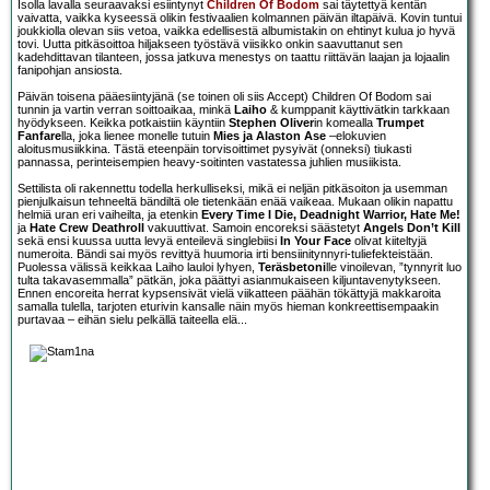
Isolla lavalla seuraavaksi esiintynyt
Children Of Bodom
sai täytettyä kentän
vaivatta, vaikka kyseessä olikin festivaalien kolmannen päivän iltapäivä. Kovin tuntui
joukkiolla olevan siis vetoa, vaikka edellisestä albumistakin on ehtinyt kulua jo hyvä
tovi. Uutta pitkäsoittoa hiljakseen työstävä viisikko onkin saavuttanut sen
kadehdittavan tilanteen, jossa jatkuva menestys on taattu riittävän laajan ja lojaalin
fanipohjan ansiosta.
Päivän toisena pääesiintyjänä (se toinen oli siis Accept) Children Of Bodom sai
tunnin ja vartin verran soittoaikaa, minkä
Laiho
& kumppanit käyttivätkin tarkkaan
hyödykseen. Keikka potkaistiin käyntiin
Stephen Oliver
in komealla
Trumpet
Fanfare
lla, joka lienee monelle tutuin
Mies ja Alaston Ase
–elokuvien
aloitusmusiikkina. Tästä eteenpäin torvisoittimet pysyivät (onneksi) tiukasti
pannassa, perinteisempien heavy-soitinten vastatessa juhlien musiikista.
Settilista oli rakennettu todella herkulliseksi, mikä ei neljän pitkäsoiton ja usemman
pienjulkaisun tehneeltä bändiltä ole tietenkään enää vaikeaa. Mukaan olikin napattu
helmiä uran eri vaiheilta, ja etenkin
Every Time I Die, Deadnight Warrior, Hate Me!
ja
Hate Crew Deathroll
vakuuttivat. Samoin encoreksi säästetyt
Angels Don’t Kill
sekä ensi kuussa uutta levyä enteilevä singlebiisi
In Your Face
olivat kiiteltyjä
numeroita. Bändi sai myös revittyä huumoria irti bensiinitynnyri-tuliefekteistään.
Puolessa välissä keikkaa Laiho lauloi lyhyen,
Teräsbetoni
lle vinoilevan, ”tynnyrit luo
tulta takavasemmalla” pätkän, joka päättyi asianmukaiseen kiljuntavenytykseen.
Ennen encoreita herrat kypsensivät vielä viikatteen päähän tökättyjä makkaroita
samalla tulella, tarjoten eturivin kansalle näin myös hieman konkreettisempaakin
purtavaa – eihän sielu pelkällä taiteella elä...