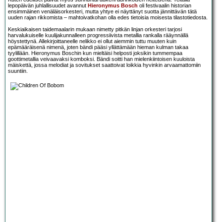
lepopäivän juhlallisuudet avannut
Hieronymus Bosch
oli festivaalin historian
ensimmäinen venäläisorkesteri, mutta yhtye ei näyttänyt suotta jännittävän tätä
uuden rajan rikkomista – mahtoivatkohan olla edes tietoisia moisesta tilastotiedosta.
Keskiaikaisen taidemaalarin mukaan nimetty pitkän linjan orkesteri tarjosi
harvalukuiselle kuulijakunnalleen progressiivista metallia rankalla rääynnällä
höystettynä. Allekirjoittaneelle nelikko ei ollut aiemmin tuttu muuten kuin
epämääräisenä nimenä, joten bändi pääsi yllättämään hieman kulman takaa
tyylillään. Hieronymus Boschin kun mieltäisi helposti joksikin tummempaa
goottimetallia veivaavaksi komboksi. Bändi soitti han mielenkiintoisen kuuloista
mäiskettä, jossa melodiat ja sovitukset saattoivat loikkia hyvinkin arvaamattomiin
suuntiin.