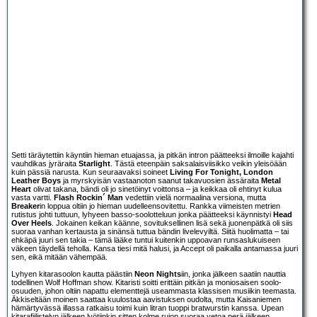
Setti täräytettiin käyntiin hieman etuajassa, ja pitkän intron päätteeksi ilmoille kajahti
vauhdikas jyräraita
Starlight
. Tästä eteenpäin saksalaisviisikko veikin yleisöään
kuin pässiä narusta. Kun seuraavaksi soineet
Living For Tonight, London
Leather Boys
ja myrskyisän vastaanoton saanut takavuosien ässäraita
Metal
Heart
olivat takana, bändi oli jo sinetöinyt voittonsa – ja keikkaa oli ehtinyt kulua
vasta vartti.
Flash Rockin´ Man
vedettiin vielä normaalina versiona, mutta
Breaker
in loppua oltiin jo hieman uudelleensovitettu. Rankka viimeisten metrien
rutistus johti tuttuun, lyhyeen basso-soolotteluun jonka päätteeksi käynnistyi
Head
Over Heels
. Jokainen keikan käänne, sovituksellinen lisä sekä juonenpätkä oli siis
suoraa vanhan kertausta ja sinänsä tuttua bändin livelevyiltä. Siitä huolimatta – tai
ehkäpä juuri sen takia – tämä lääke tuntui kuitenkin uppoavan runsaslukuiseen
väkeen täydellä teholla. Kansa tiesi mitä halusi, ja Accept oli paikalla antamassa juuri
sen, eikä mitään vähempää.
Lyhyen kitarasoolon kautta päästiin
Neon Nights
iin, jonka jälkeen saatiin nauttia
todellinen Wolf Hoffman show. Kitaristi soitti erittäin pitkän ja moniosaisen soolo-
osuuden, johon oltiin napattu elementtejä useammasta klassisen musiikin teemasta.
Äkkiseltään moinen saattaa kuulostaa aavistuksen oudolta, mutta Kaisaniemen
hämärtyvässä illassa ratkaisu toimi kuin litran tuoppi bratwurstin kanssa. Upean
kitarafiilistelyn jälkeen lyötiinkin sitten kolme rujon suoraa vetoa perä jälkeen