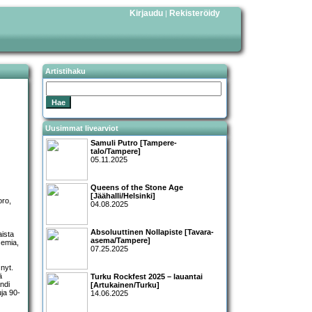
Kirjaudu
Rekisteröidy
|
Artistihaku
Uusimmat livearviot
Samuli Putro [Tampere-
talo/Tampere]
05.11.2025
Queens of the Stone Age
[Jäähalli/Helsinki]
oro,
04.08.2025
Absoluuttinen Nollapiste [Tavara-
aista
asema/Tampere]
semia,
07.25.2025
nyt.
ä
Turku Rockfest 2025 – lauantai
ndi
[Artukainen/Turku]
uja 90-
14.06.2025