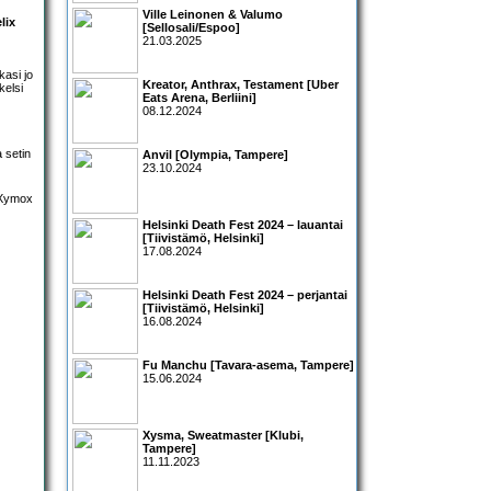
Ville Leinonen & Valumo
lix
[Sellosali/Espoo]
21.03.2025
kasi jo
Kreator, Anthrax, Testament [Uber
kelsi
Eats Arena, Berliini]
08.12.2024
a setin
Anvil [Olympia, Tampere]
23.10.2024
Helsinki Death Fest 2024 – lauantai
[Tiivistämö, Helsinki]
17.08.2024
Helsinki Death Fest 2024 – perjantai
[Tiivistämö, Helsinki]
16.08.2024
Fu Manchu [Tavara-asema, Tampere]
15.06.2024
Xysma, Sweatmaster [Klubi,
Tampere]
11.11.2023