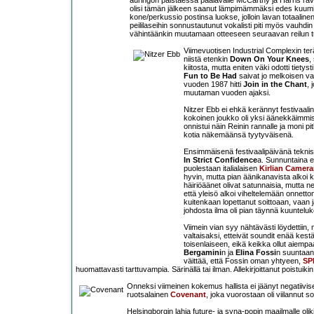
auringon paistaessa päälavalle McCarthy ja Harris rav
olisi tämän jälkeen saanut lämpimämmäksi edes kuumilla
kone/perkussio postinsa luokse, jolloin lavan totaalin
peililaseihin sonnustautunut vokalisti piti myös vauhdin 
vähintäänkin muutamaan otteeseen seuraavan reilun t
Viimevuotisen Industrial Complexin terä
niistä etenkin
Down On Your Knees
,
kiitosta, mutta eniten väki odotti tiety
Fun to Be Had
saivat jo melkoisen va
vuoden 1987 hitti
Join in the Chant
, 
muutaman vuoden ajaksi.
Nitzer Ebb ei ehkä kerännyt festivaalin
kokoinen joukko oli yksi äänekkäimmist
onnistui näin Reinin rannalle ja moni pi
kotia näkemäänsä tyytyväisenä.
Ensimmäisenä festivaalipäivänä tekniste
In Strict Confidence
a. Sunnuntaina ep
puolestaan italialaisen
Kirlian Camera
hyvin, mutta pian äänikanavista alkoi 
häiriöäänet olivat satunnaisia, mutta 
että yleisö alkoi viheltelemään onnett
kuitenkaan lopettanut soittoaan, vaan 
johdosta ilma oli pian täynnä kuuntelu
Viimein vian syy nähtävästi löydettiin,
valtaisaksi, etteivät soundit enää kest
toisenlaiseen, eikä keikka ollut aiem
Bergamini
n ja
Elina Fossi
n suuntaan
väittää, että Fossin oman yhtyeen,
SP
huomattavasti tarttuvampia. Särinällä tai ilman. Allekirjoittanut poistuik
Onneksi viimeinen kokemus hallista ei jäänyt negatiivisek
ruotsalainen
Covenant
, joka vuorostaan oli viilannut s
Helsingborgin lahja future- ja syna-popin maailmalle oli