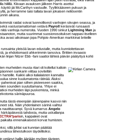
asivat ensimmäisen kappaleen ajan pitkin estradia, eikä väkeä
 hiilillä. Kiivaan avauksen jälkeen Harris asettui
en käyttö jäi McCarthyn vastuulle. Tyylikkääseen pukuun ja
yllä, ja herramme taisi tallata lavan jokaisen neliösentin
unnin aikana.
vimmät raidat soivat luonnollisesti vanhojen siivujen seassa, ja
 sekä vastustamattoman vetävä
Payroll
keräsivät runsaasti
sti niitä vanhoja numeroita. Vuoden 1990 sinkut
Lightning Man
ja
staanoton, mutta suurimmat suosionosoitukset nappasi itselleen
joka avasi aikoinaan jopa Pohjois-Amerikan markkinat briteille
 runsainta yleisöä lavan edustalle, mutta kunnioitettavan
ä, ja ehdottomasti ahkerimmin tanssiva. Brittien invaasio
tkän linjan Nitzer Ebb -fani saattoi lähteä päivän päätyttyä kohti
n murheiden musta ritari oli koltellut kaltoin
äonnen sankarin viittaa soviteltiin
n harteille. Kaikki alkoi italialaisten kannalta
kuulua sinne kuulumatonta rätinää. Aluksi
ne pahenivat pian siihen pisteeseen saakka,
omien soundien suututtamana. Yhtye ei
jatkoi murheiden läpi puskemista, minkä
kelvotonta särinäpuuroa.
 mutta tästä eteenpäin äänenpaine kasvoi niin
äneet sitä. Näin yhdenlainen särinä vaihtui
paa nautittavampi. Syvä kumarrus
Angelo
 härkäpäisestä tahdosta, mutta uskallanpa
ECTRA*paris
in, kappaleet ovat
in paikalta ennenaikaisesti korvat humisten.
si, sillä juhlat sai kunnian päättää
oundinsa lähestulkoon täydellisiksi.
kin vetänyt hallin ääriään myöten täyteen,