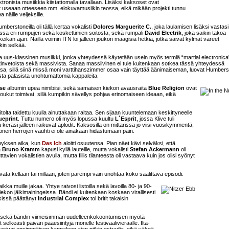
ktronista musiikkia kiistattomalla tavallaan. Lisäksi kaksoset ovat
 useaan otteeseen mm. elokuvamusiikin teossa, eikä mikään projekti tunnu
a näille veljeksille.
berstoneilla oli tällä kertaa vokalisti
Dolores Marguerite C.
, joka laulamisen lisäksi vastasi
issa eri rumpujen sekä koskettimien soitosta, sekä rumpali
David Electrik
, joka saikin takoa
eikan ajan. Näillä voimin ITN loi jälleen joukon maagisia hetkiä, jotka saivat kylmät väreet
kin selkää.
uus-klassinen musiikki, jonka yhteydessä käytetään usein myös termiä “martial electronica
itinvetoista sekä massivista. Sanaa massiivinen ei tule kuitenkaan sotkea tässä yhteydessä
a, sillä siinä missä moni varttihanszimmer osaa vain täyttää äänimaiseman, luovat Humber
ta palasista unohtumattomia kappaleita.
se
albumin upea nimibiisi, sekä samaisen kiekon avausraita
Blue Religion
ovat
oukut toimivat, sillä kumpikin sävellys pohjaa erinomaiseen ideaan, eikä
tolta taidettu kuulla ainuttakaan raitaa. Sen sijaan kuuntelemaan keskittyneelle
ueprint
. Tuttu numero oli myös lopussa kuultu
L´Esprit
, jossa Klive tuli
 keräsi jälleen raikuvat aplodit. Kaksosilla on mittarissa jo viisi vuosikymmentä,
tonen herrojen vauhti ei ole ainakaan hidastumaan päin.
tymyksen aika, kun
Das Ich
aloitti osuutensa. Pian näet kävi selväksi, että
a
Bruno Kramm
kapusi kyllä lauteille, mutta vokalisti
Stefan Ackermann
oli
tavien vokalistien avulla, mutta fiilis tilanteesta oli vastaava kuin jos olisi syönyt
vata kellään tai millään, joten parempi vain unohtaa koko säälittävä episodi.
vaikka muille jakaa. Yhtye raivosi listoilla sekä lavoilla 80- ja 90-
ekon jälkimainingeissa. Bändi ei kuitenkaan koskaan virallisesti
sissä päättänyt
Industrial Complex
toi britit takaisin
 sekä bändin viimeisimmän uudelleenkokoontumisen myötä
at selkeästi päivän pääesiintyjä monelle festivaalivieraalle. Ilta-