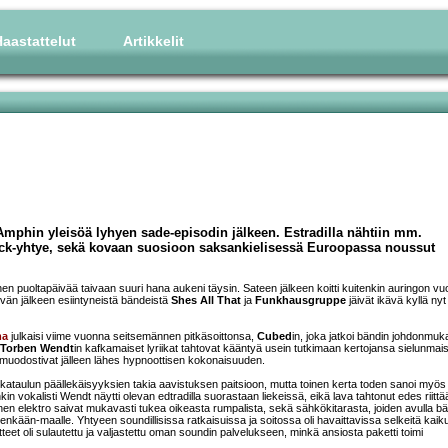
aastattelut
Artikkelit
Amphin yleisöä lyhyen sade-episodin jälkeen. Estradilla nähtiin mm.
ck-yhtye, sekä kovaan suosioon saksankielisessä Euroopassa noussut
n puoltapäivää taivaan suuri hana aukeni täysin. Sateen jälkeen koitti kuitenkin auringon vu
ivän jälkeen esiintyneistä bändeistä
Shes All That
ja
Funkhausgruppe
jäivät ikävä kyllä nyt
ma
julkaisi viime vuonna seitsemännen pitkäsoittonsa,
Cubed
in, joka jatkoi bändin johdonmuk
Torben Wendt
in kafkamaiset lyriikat tahtovat kääntyä usein tutkimaan kertojansa sielunmai
muodostivat jälleen lähes hypnoottisen kokonaisuuden.
aikataulun päällekäisyyksien takia aavistuksen paitsioon, mutta toinen kerta toden sanoi myös 
nkin vokalisti Wendt näytti olevan edtradilla suorastaan liekeissä, eikä lava tahtonut edes riittä
oinen elektro saivat mukavasti tukea oikeasta rumpalista, sekä sähkökitarasta, joiden avulla bä
-kenenkään-maalle. Yhtyeen soundillisissa ratkaisuissa ja soitossa oli havaittavissa selkeitä kaik
teet oli sulautettu ja valjastettu oman soundin palvelukseen, minkä ansiosta paketti toimi