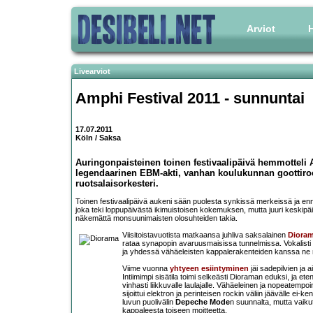
Arviot
H
Livearviot
Amphi Festival 2011
- sunnuntai
17.07.2011
Köln / Saksa
Auringonpaisteinen toinen festivaalipäivä hemmotteli 
legendaarinen EBM-akti, vanhan koulukunnan goottiro
ruotsalaisorkesteri.
Toinen festivaalipäivä aukeni sään puolesta synkissä merkeissä ja enne
joka teki loppupäivästä ikimuistoisen kokemuksen, mutta juuri keskipä
näkemättä monsuunimaisten olosuhteiden takia.
Viisitoistavuotista matkaansa juhliva saksalainen
Diora
rataa synapopin avaruusmaisissa tunnelmissa. Vokalisti
ja yhdessä vähäeleisten kappalerakenteiden kanssa ne 
Viime vuonna
yhtyeen esiintyminen
jäi sadepilvien ja 
Intiimimpi sisätila toimi selkeästi Dioraman eduksi, ja ete
vinhasti liikkuvalle laulajalle. Vähäeleinen ja nopeatemp
sijoittui elektron ja perinteisen rockin väliin jäävälle ei
luvun puolivälin
Depeche Mode
n suunnalta, mutta vaikut
kappaleesta toiseen moitteetta.