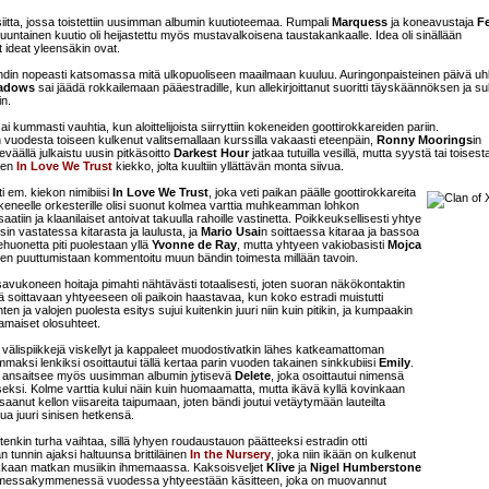
iitta, jossa toistettiin uusimman albumin kuutioteemaa. Rumpali
Marquess
ja koneavustaja
Fe
nsuuntainen kuutio oli heijastettu myös mustavalkoisena taustakankaalle. Idea oli sinällään
 ideat yleensäkin ovat.
ipahdin nopeasti katsomassa mitä ulkopuoliseen maailmaan kuuluu. Auringonpaisteinen päivä uh
hadows
sai jäädä rokkailemaan pääestradille, kun allekirjoittanut suoritti täyskäännöksen ja su
in.
sai kummasti vauhtia, kun aloittelijoista siirryttiin kokeneiden goottirokkareiden pariin.
 vuodesta toiseen kulkenut valitsemallaan kurssilla vakaasti eteenpäin,
Ronny Moorings
in
eväällä julkaistu uusin pitkäsoitto
Darkest Hour
jatkaa tutuilla vesillä, mutta syystä tai toisest
nen
In Love We Trust
kiekko, jolta kuultiin yllättävän monta siivua.
ti em. kiekon nimibiisi
In Love We Trust
, joka veti paikan päälle goottirokkareita
eneelle orkesterille olisi suonut kolmea varttia muhkeamman lohkon
 saatiin ja klaanilaiset antoivat takuulla rahoille vastinetta. Poikkeuksellisesti yhtye
sin vastatessa kitarasta ja laulusta, ja
Mario Usai
n soittaessa kitaraa ja bassoa
ehuonetta piti puolestaan yllä
Yvonne de Ray
, mutta yhtyeen vakiobasisti
Mojca
änen puuttumistaan kommentoitu muun bändin toimesta millään tavoin.
ukoneen hoitaja pimahti nähtävästi totaalisesti, joten suoran näkökontaktin
 soittavaan yhtyeeseen oli paikoin haastavaa, kun koko estradi muistutti
n ja valojen puolesta esitys sujui kuitenkin juuri niin kuin pitikin, ja kumpaakin
kamaiset olosuhteet.
i välispiikkejä viskellyt ja kappaleet muodostivatkin lähes katkeamattoman
immaksi lenkiksi osoittautui tällä kertaa parin vuoden takainen sinkkubiisi
Emily
.
n ansaitsee myös uusimman albumin jytisevä
Delete
, joka osoittautui nimensä
eksi. Kolme varttia kului näin kuin huomaamatta, mutta ikävä kyllä kovinkaan
saanut kellon viisareita taipumaan, joten bändi joutui vetäytymään lauteilta
ua juuri sinisen hetkensä.
tenkin turha vaihtaa, sillä lyhyen roudaustauon päätteeksi estradin otti
 tunnin ajaksi haltuunsa brittiläinen
In the Nursery
, joka niin ikään on kulkenut
rikkaan matkan musiikin ihmemaassa. Kaksoisveljet
Klive
ja
Nigel Humberstone
olmessakymmenessä vuodessa yhtyeestään käsitteen, joka on muovannut