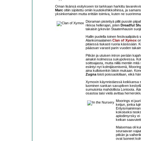
Oman lisänsä esitykseen toi tarkkaan harkittu lavarekvis
Marc
oltiin sijoitettu omiin kuutiokehikkoihinsa, ja sama
yksinkertainen mutta erittäin toimiva, kuten ne suorimmat
Dioraman pistettyä pillit pussiin pi
rikkoa hellerajan, joten
Dreadful S
takaisin jykevän Staatenhausin suoji
Hallin puolella toinen festivaalipäivä 
Alankomaalainen
Clan of Xymox
on
pitäessä tiukasti ruoria käsissään. K
pääosan varasti parin vuoden takai
Pitkän ja utuisen intron perään kajah
ainakin kolmessa sukupolvessa. Kok
soittoajasta, mutta niillä mentiin mitä
esiintyi nyt kolmijäsenisenä, Mooring
aina kulloisenkin biisin mukaan. Kon
Zugna
loisti poissaolollaan, eikä h
Xymoxin käynnistäessä keikkansa sav
luominen sankan savupilven keskellä
sumuisinta mahdollista Lontoota. Äänte
osastoa taisi vielä avittaa hernerok
Moorings ei juur
ketjun, jonka luj
Erityismaininna
kokoiseksi teoks
aplodimyrsky ei 
keikan saavutett
Maisemaa oli kui
seuraavan vajaan
pitkän ja vaihe
ovat luoneet k