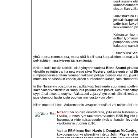
uusklassista ele
kunnostautuneet
olevan liian vaike
Vahvistuksina Hum
joissain kappale
patteriaan koko k
laukkaamaan pit
Kaksosten luoma 
erittäin lyömäso
pompöösin kanss
kaksoset samois
Esimerkiksi
Sen
yhtä suurta rummutusta, mutta siitä huolimatta kappaleiden teemat ja k
pelkästään massiiviseen ääniseinämään.
Keikka kulki tutuilla raiteilla, eikä yhtyeen uudelta
Blind Sound
pitkäsoi
yleisölle esitettiin vanha new wave siivu
Mystery
, sekä eteerisempi
Bl
rumpupatterinsa takaa lyömään valtaisia peltejä toisiaan vasten, ja joka
mutta ikä on tässäkin kohdin jälleen suhteellinen käsite, sillä Humbers
In the Nurseryn poistuttua estradilta koitti festivaalin suurimman pet
saksalaisorkesterista oli saapunut paikalla vain puolet. Kosketinsoittaj
syystä tai toisesta estynyt. Vakavasti vajaa yhtye esitti näin biisinsä aut
juustohampurilaista josta puuttuu niin juusto kuin pihvi.
Kiitos mutta ei kiitos, Ackermannin lavapresenssiä ei voi mielestäni kor
Nitzer Ebb
on niitä orkestereita, joilla riittää historiaa 
luvuilla, kunnes työt taukosivat vuoden 1995
Big Hit
ki
hajonnut ja viidentoista vuoden kuivan kauden levytyk
valokeiloihin vuonna 2010.
Vanhat EBM-ketut
Bon Harris
ja
Douglas McCarthy
,
kokoonpanoon virallisesti kiinnitetty
John Payne
, oliv