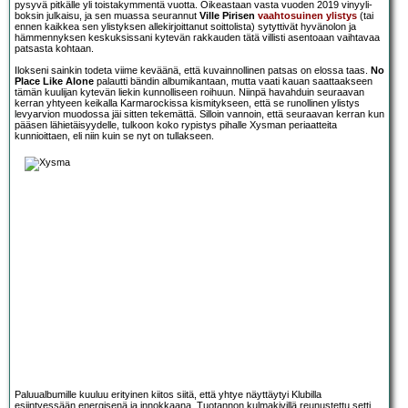
pysyvä pitkälle yli toistakymmentä vuotta. Oikeastaan vasta vuoden 2019 vinyyli-
boksin julkaisu, ja sen muassa seurannut
Ville Pirisen
vaahtosuinen ylistys
(tai
ennen kaikkea sen ylistyksen allekirjoittanut soittolista) sytyttivät hyvänolon ja
hämmennyksen keskuksissani kytevän rakkauden tätä villisti asentoaan vaihtavaa
patsasta kohtaan.
Ilokseni sainkin todeta viime keväänä, että kuvainnollinen patsas on elossa taas.
No
Place Like Alone
palautti bändin albumikantaan, mutta vaati kauan saattaakseen
tämän kuulijan kytevän liekin kunnolliseen roihuun. Niinpä havahduin seuraavan
kerran yhtyeen keikalla Karmarockissa kismitykseen, että se runollinen ylistys
levyarvion muodossa jäi sitten tekemättä. Silloin vannoin, että seuraavan kerran kun
pääsen lähietäisyydelle, tulkoon koko rypistys pihalle Xysman periaatteita
kunnioittaen, eli niin kuin se nyt on tullakseen.
Paluualbumille kuuluu erityinen kiitos siitä, että yhtye näyttäytyi Klubilla
esiintyessään energisenä ja innokkaana. Tuotannon kulmakivillä reunustettu setti