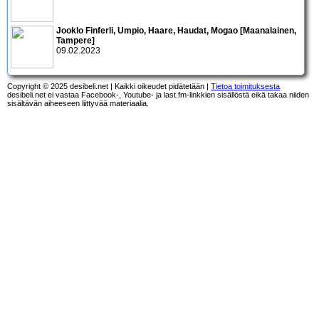
Jooklo Finferli, Umpio, Haare, Haudat, Mogao [Maanalainen,
Tampere]
09.02.2023
Copyright © 2025 desibeli.net | Kaikki oikeudet pidätetään |
Tietoa toimituksesta
desibeli.net ei vastaa Facebook-, Youtube- ja last.fm-linkkien sisällöstä eikä takaa niiden
sisältävän aiheeseen liittyvää materiaalia.