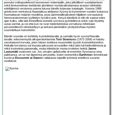
pureutui voittopuoleisesti tuoreeseen materiaaliin, joka pitkällisen suodattamisen
sekä livetunnelman teettämän jännitteen myötävaikuttamana avautui vähintään
edeltäjiensä veroisena uutena lukuna bändin kirjavaan katalogiin. Vuonna 1988
grindcoren merkeissä Naantalissa aloittanut Xysma loi kymmenen vuoden kuluessa
huomattavan määrän musiikkia, josta äärimetallivaikutteet hiljalleen sorvautuivat
hienovaraisemman tyylittelyn hyväksi pois. Kesyä bändistä ei silti ole saanut edes
ajan kulku, sillä tätä ihmeellistä esinettä sorvissa pyöritellessä onkin vain löydetty
uusia särmiä, ja voi että kun ne ovat mielenkiintoisia verrattuna mihinkään
perusteellisesti viimeisteltyyn ja tarkasti pienintäkin yksityiskohtaa myöten
suunniteltuun keksintöön.
Bändin soundia on kehitetty kunnioitettavalla, ja samalla hyvin xysma’htavalla
tavalla: edesmennyttä alkuperäiskitaristia
Toni Stranius
ta (1972-2006) ei haluttu
varsinaisesti korvata, joten hänen tonttinsa muunnettiin tyystin kosketinkioskiksi.
Keikalla korviansa sai kiusata jatkuvasti arvuutellen mikä ääni tuli kielisoittimesta ja
mikä kosketinta painamalla, mutta kiitettävän monia irrottelun hetkiä
Janne
Lastumäki
osakseen sai. Jos urkujen ujelluksella oli ennenkin Xysmassa oma
paikkansa, on se nyt läpeensä perusteltu, kuten esimerkiksi
Earthrise
n lennokkaat
kuviot ja
Encounter at Dawn
in railakasta näpeille lyömistä enteilevä suvanto
osoittavat.