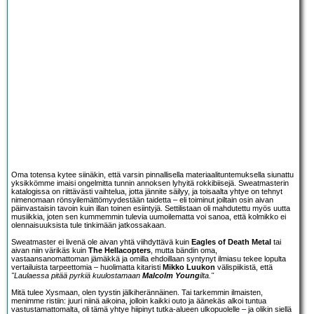
Oma totensa kytee siinäkin, että varsin pinnallisella materiaalituntemuksella siunattu
yksikkömme imaisi ongelmitta tunnin annoksen lyhyitä rokkibiisejä. Sweatmasterin
katalogissa on riittävästi vaihtelua, jotta jännite säilyy, ja toisaalta yhtye on tehnyt
nimenomaan rönsyilemättömyydestään taidetta – eli toiminut joiltain osin aivan
päinvastaisin tavoin kuin illan toinen esiintyjä. Settilistaan oli mahdutettu myös uutta
musiikkia, joten sen kummemmin tulevia uumoilematta voi sanoa, että kolmikko ei
olennaisuuksista tule tinkimään jatkossakaan.
Sweatmaster ei livenä ole aivan yhtä viihdyttävä kuin
Eagles of Death Metal
tai
aivan niin värikäs kuin
The Hellacopters
, mutta bändin oma,
vastaansanomattoman jämäkkä ja omilla ehdoillaan syntynyt ilmiasu tekee lopulta
vertailuista tarpeettomia – huolimatta kitaristi
Mikko Luukon
välispiikistä, että
"Laulaessa pitää pyrkiä kuulostamaan
Malcolm Young
ilta."
Mitä tulee Xysmaan, olen tyystin jälkiherännäinen. Tai tarkemmin ilmaisten,
menimme ristiin: juuri niinä aikoina, jolloin kaikki outo ja äänekäs alkoi tuntua
vastustamattomalta, oli tämä yhtye hiipinyt tutka-alueen ulkopuolelle – ja olikin siellä