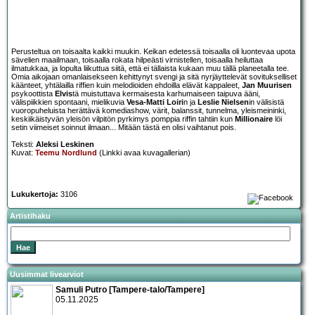
Perusteltua on toisaalta kaikki muukin. Keikan edetessä toisaalla oli luontevaa upota
sävelien maailmaan, toisaalla rokata hilpeästi virnistellen, toisaalla heiluttaa
ilmatukkaa, ja lopulta liikuttua siitä, että ei tällaista kukaan muu tällä planeetalla tee.
Omia aikojaan omanlaisekseen kehittynyt svengi ja sitä nyrjäyttelevät sovitukselliset
käänteet, yhtälailla riffien kuin melodioiden ehdoilla elävät kappaleet,
Jan Muurisen
psykoottista
Elvis
tä muistuttava kermaisesta karhumaiseen taipuva ääni,
välispiikkien spontaani, mielikuvia
Vesa-Matti Loiri
n ja
Leslie Nielsen
in välisistä
vuoropuheluista herättävä komediashow, värit, balanssit, tunnelma, yleismeininki,
keskiikäistyvän yleisön vilpitön pyrkimys pomppia riffin tahtiin kun
Millionaire
löi
setin viimeiset soinnut ilmaan... Mitään tästä en olisi vaihtanut pois.
Teksti:
Aleksi Leskinen
Kuvat:
Teemu Nordlund
(Linkki avaa kuvagallerian)
Lukukertoja:
3106
Artistihaku
Uusimmat livearviot
Samuli Putro [Tampere-talo/Tampere]
05.11.2025