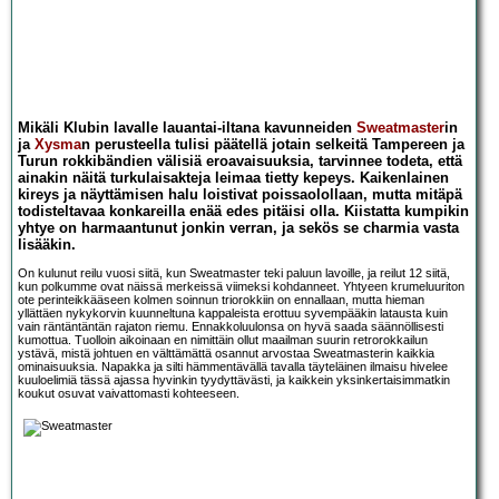
Mikäli Klubin lavalle lauantai-iltana kavunneiden
Sweatmaster
in
ja
Xysma
n perusteella tulisi päätellä jotain selkeitä Tampereen ja
Turun rokkibändien välisiä eroavaisuuksia, tarvinnee todeta, että
ainakin näitä turkulaisakteja leimaa tietty kepeys. Kaikenlainen
kireys ja näyttämisen halu loistivat poissaolollaan, mutta mitäpä
todisteltavaa konkareilla enää edes pitäisi olla. Kiistatta kumpikin
yhtye on harmaantunut jonkin verran, ja sekös se charmia vasta
lisääkin.
On kulunut reilu vuosi siitä, kun Sweatmaster teki paluun lavoille, ja reilut 12 siitä,
kun polkumme ovat näissä merkeissä viimeksi kohdanneet. Yhtyeen krumeluuriton
ote perinteikkääseen kolmen soinnun triorokkiin on ennallaan, mutta hieman
yllättäen nykykorvin kuunneltuna kappaleista erottuu syvempääkin latausta kuin
vain räntäntäntän rajaton riemu. Ennakkoluulonsa on hyvä saada säännöllisesti
kumottua. Tuolloin aikoinaan en nimittäin ollut maailman suurin retrorokkailun
ystävä, mistä johtuen en välttämättä osannut arvostaa Sweatmasterin kaikkia
ominaisuuksia. Napakka ja silti hämmentävällä tavalla täyteläinen ilmaisu hivelee
kuuloelimiä tässä ajassa hyvinkin tyydyttävästi, ja kaikkein yksinkertaisimmatkin
koukut osuvat vaivattomasti kohteeseen.