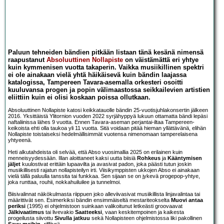
Paluun tehneiden bändien pitkään listaan tänä kesänä nimensä
raapustanut
Absoluuttinen Nollapiste
on väistämättä eri yhtye
kuin kymmenisen vuotta takaperin. Vaikka musiikillinen spektri
ei ole ainakaan vielä yhtä häikäisevä kuin bändin laajassa
katalogissa, Tampereen Tavara-asemalla orkesteri osoitti
kuuluvansa progen ja popin välimaastossa seikkailevien artistien
eliittiin kuin ei olisi koskaan poissa ollutkaan.
Absoluuttinen Nollapiste katosi keikkatauolle bändin 25-vuotisjuhlakonsertin jälkeen
2016. Yksittäistä Ylitornion vuoden 2022 syrjähyppyä lukuun ottamatta bändi lepäsi
naftaliinissa lähes 9 vuotta. Ennen Tavara-aseman perjantai-iltaa Tampereen-
keikoista ehti olla taukoa yli 11 vuotta. Sitä voidaan pitää hieman yllättävänä, elihän
Nollapiste toistaiseksi hedelmällisimmät vuotensa nimenomaan tamperelaisena
yhtyeenä.
Heti alkutahdeista oli selvää, että Abso vuosimallia 2025 on erilainen kuin
menneisyydessään. Illan aloittaneet kaksi uutta biisiä
Rohkeus
ja
Kääntymisen
jäljet
kuulostivat erittäin lupaavilta ja avasivat padon, joka päästi tutun joskin
musiikillisesti rajatun nollapisteilyn irti. Viisikymppisten ukkojen Abso ei ainakaan
vielä tällä paluulla tanssita tai funkkaa. Sen sijaan se on jykevä progepop-yhtye,
joka runttaa, rouhii, nokkahuiluilee ja tunnelmoi.
Biisivalinnat näkökulmasta riippuen joko alleviivasivat musiikillista linjavalintaa tai
määrittivät sen. Esimerkiksi bändin ensimmäiseltä mestariteokselta
Muovi antaa
periksi
(1995) ei ohjelmistoon suinkaan valikoitunut letkeästi groovaavat
Jälkivaatimus
tai livevakio
Saatteeksi
, vaan keskitempoinen ja kaikesta
progeilusta siivottu
Sivulla jatkuu
sekä Nollapisteen ohjelmistossa liki pakollinen