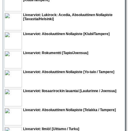
Livearviot: Lukirock:
Acedia
,
Absoluuttinen Nollapiste
[Tavastia/Helsinki]
Livearviot:
Absoluuttinen Nollapiste
[Klubi/Tampere]
Livearviot:
Rokumentti
[Tapio/Joensuu]
Livearviot:
Absoluuttinen Nollapiste
[Yo-talo / Tampere]
Livearviot:
Ilosaarirockin lauantai
[Laulurinne / Joensuu]
Livearviot:
Absoluuttinen Nollapiste
[Telakka / Tampere]
Livearviot:
Ilmiö!
[Uittamo / Turku]