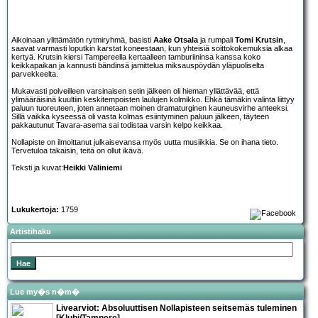
Aikoinaan ylittämätön rytmiryhmä, basisti
Aake Otsala
ja rumpali
Tomi Krutsin
,
saavat varmasti loputkin karstat koneestaan, kun yhteisiä soittokokemuksia alkaa
kertyä. Krutsin kiersi Tampereella kertaalleen tamburiininsa kanssa koko
keikkapaikan ja kannusti bändinsä jamittelua miksauspöydän yläpuoliselta
parvekkeelta.
Mukavasti polveilleen varsinaisen setin jälkeen oli hieman yllättävää, että
ylimääräisinä kuultiin keskitempoisten laulujen kolmikko. Ehkä tämäkin valinta liittyy
paluun tuoreuteen, joten annetaan moinen dramaturginen kauneusvirhe anteeksi.
Sillä vaikka kyseessä oli vasta kolmas esiintyminen paluun jälkeen, täyteen
pakkautunut Tavara-asema sai todistaa varsin kelpo keikkaa.
Nollapiste on ilmoittanut julkaisevansa myös uutta musiikkia. Se on ihana tieto.
Tervetuloa takaisin, teitä on ollut ikävä.
Teksti ja kuvat:
Heikki Väliniemi
Lukukertoja:
1759
Artistihaku
Lue my�s n�m�
Livearviot:
Absoluuttisen Nollapiste
en seitsemäs tuleminen
[Klubi/Tampere]