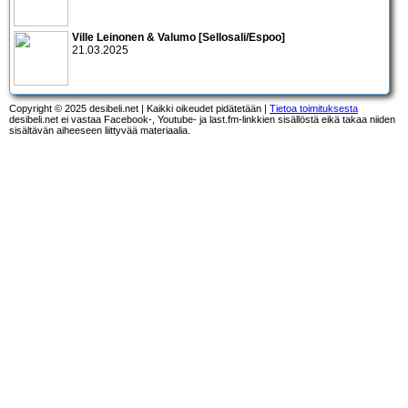
Ville Leinonen & Valumo [Sellosali/Espoo]
21.03.2025
Copyright © 2025 desibeli.net | Kaikki oikeudet pidätetään |
Tietoa toimituksesta
desibeli.net ei vastaa Facebook-, Youtube- ja last.fm-linkkien sisällöstä eikä takaa niiden
sisältävän aiheeseen liittyvää materiaalia.