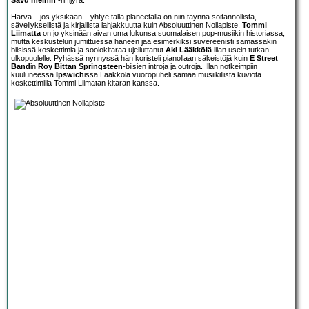
Savu meihin
-riffijyrä.
Harva – jos yksikään – yhtye tällä planeetalla on niin täynnä soitannollista,
sävellyksellistä ja kirjallista lahjakkuutta kuin Absoluuttinen Nollapiste.
Tommi
Liimatta
on jo yksinään aivan oma lukunsa suomalaisen pop-musiikin historiassa,
mutta keskustelun jumittuessa häneen jää esimerkiksi suvereenisti samassakin
biisissä koskettimia ja soolokitaraa ujelluttanut
Aki Lääkkölä
liian usein tutkan
ulkopuolelle. Pyhässä nynnyssä hän koristeli pianollaan säkeistöjä kuin
E Street
Band
in
Roy Bittan
Springsteen
-biisien introja ja outroja. Illan notkeimpiin
kuuluneessa
Ipswich
issä Lääkkölä vuoropuheli samaa musiikillista kuviota
koskettimilla Tommi Liimatan kitaran kanssa.