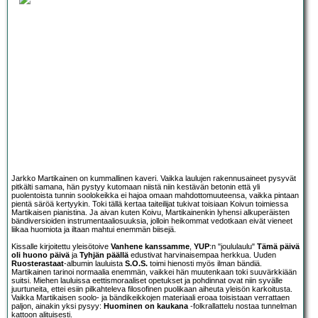
Jarkko Martikainen on kummallinen kaveri. Vaikka laulujen rakennusaineet pysyvät
pitkälti samana, hän pystyy kutomaan niistä niin kestävän betonin että yli
puolentoista tunnin soolokeikka ei hajoa omaan mahdottomuuteensa, vaikka pintaan
pientä säröä kertyykin. Toki tällä kertaa taiteilijat tukivat toisiaan Koivun toimiessa
Martikaisen pianistina. Ja aivan kuten Koivu, Martikainenkin lyhensi alkuperäisten
bändiversioiden instrumentaaliosuuksia, jolloin heikommat vedotkaan eivät vieneet
liikaa huomiota ja iltaan mahtui enemmän biisejä.
Kissalle kirjoitettu yleisötoive
Vanhene kanssamme
,
YUP
:n "joululaulu"
Tämä päivä
oli huono päivä
ja
Tyhjän päällä
edustivat harvinaisempaa herkkua. Uuden
Ruosterastaat
-albumin lauluista
S.O.S.
toimi hienosti myös ilman bändiä.
Martikainen tarinoi normaalia enemmän, vaikkei hän muutenkaan toki suuvärkkiään
suitsi. Miehen lauluissa eettismoraaliset opetukset ja pohdinnat ovat niin syvälle
juurtuneita, ettei esiin pilkahteleva filosofinen puolikaan aiheuta yleisön karkoitusta.
Vaikka Martikaisen soolo- ja bändikeikkojen materiaali eroaa toisistaan verrattaen
paljon, ainakin yksi pysyy:
Huominen on kaukana
-folkrallattelu nostaa tunnelman
kattoon alituisesti.