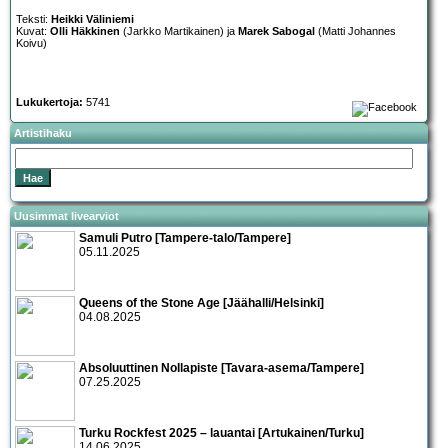
Teksti:
Heikki Väliniemi
Kuvat:
Olli Häkkinen
(Jarkko Martikainen) ja
Marek Sabogal
(Matti Johannes
Koivu)
Lukukertoja:
5741
Artistihaku
Uusimmat livearviot
Samuli Putro [Tampere-talo/Tampere]
05.11.2025
Queens of the Stone Age [Jäähalli/Helsinki]
04.08.2025
Absoluuttinen Nollapiste [Tavara-asema/Tampere]
07.25.2025
Turku Rockfest 2025 – lauantai [Artukainen/Turku]
14.06.2025