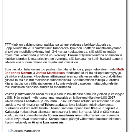
TTT-klubi on vakiinnuttanut paikkansa tamperelaisessa keikkakulttuurissa.
Loppuvuodesta 2011 valmistunut Tampereen Työväen Teatterin ravintolanäyttämö
ei toki ole musiikille pyhitetty kuin 3-4 kertaa kuukaudessa, sillä siellä esitetään
myös mm. komedioita ja stand up -keikkoja. Paikan erityisvahvuutena on kuitenkin
klubikonserttien ja teatteriesitysten synergia, sillä kukapa nyt kotiin haluaisi teatterin
jälkeen kun nurkan takana on tarjolla laatumusiikkia.
Tosin ainakin tällä kertaa tuo päätös olisi pitänyt tehdä jo paljon etukäteen, sillä
Matti
Johannes Koivu
n ja
Jarkko Martikaisen
tähdittämä klubi-ilta oli loppuunmyyty jo
yli viikko etukäteen. Filosofisen jättiläismaahisen auralla varustettu Koivu aloitti illan
jylhällä mutta silti niin maltillisella tunnelmoinnilla. Karismaattinen taiteilija vuorotteli
kitaran ja pianon välillä ajattomien ja kyynisyydestä vapaiden mutta puhuttelevien
folk-laulelmien pienessä suuressa maailmassa.
Välitön ja tuttavallinen Koivu mursi jo alkuun kuvitteellisen muurin yleisön ja esiintyjän
välillä. Hän esitteli myös useamman maistiaisen ja live-ensi-illan keväällä 2017
julkaistavalta
Lähtölauluja
-albumilta. Ensikuulemalta artistin seitsemännen levyn
lauluista vahvimmalta tuntui
Toisesta ajasta
, joka laulajan muistikatkoksesta
huolimatta vaikutti
isolta
biisiltä. Hieman samaan tapaan kuin
80-luvun lapset
ja
Kalastaja
kutkuttelivat aikoinaan tuntosarvia jo ensi kerrasta. Niitä ei tällä kertaa
kuultu, mutta kunnianhimoista
Toisen maailman nimi
-albumia lukuun ottamatta
kaikki levyt olivat edustettuina. Koivun osuus päättyi vähemmän kuultuun hienoon
Irwin
-herkistelyyn
Ai ai ai kun nuori ois
.