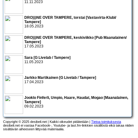
11.11.2023
DRO)))NE OVER TAMPERE, torstai [Vastavirta-Klubi/
Tampere]
18.05.2023
DRO)))NE OVER TAMPERE, keskiviikko [Pub Maanalainen/
Tampere]
17.05.2023
Sara [G Livelab / Tampere]
11.05.2023
Jarkko Martikainen [G Livelab / Tampere]
17.04.2023
Jooklo Finferli, Umpio, Haare, Haudat, Mogao [Maanalainen,
Tampere]
09.02.2023
Copyright © 2025 desibeli.net | Kaikki oikeudet pidätetään |
Tietoa toimituksesta
desibeli.net ei vastaa Facebook-, Youtube- ja last.fm-linkkien sisällöstä eikä takaa niiden
sisältävän aiheeseen liittyvää materiaalia.