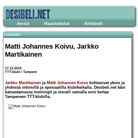
Arviot
Haastattelut
Artikkelit
Livearviot
Matti Johannes Koivu, Jarkko
Martikainen
17.12.2016
TTT-klubi / Tampere
Jarkko Martikainen
ja
Matti Johannes Koivu
kohtasivat yksin ja
yhdessä intiimillä ja spesiaalilla klubikeikalla. Desibeli.net kävi
katsastamassa meiningit ja vieraili samalla ensi kertaa
Tampereen TTT-klubilla.