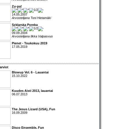
Zu-pa!
14.05.2007
Arvostelijana Toni Hietamäki
Szklarska Poreba
09.09.2004
Arvostelijana Ilkka Valpasvuo
Pienet - Toukokuu 2019
17.05.2019
arviot
Blowup Vol. 6 - Lauantai
15.10.2022
Kuudes Aisti 2013
, lauantai
06.07.2013
The Jesus Lizard (USA), Fun
16.09.2009
Disco Ensemble
,
Fun