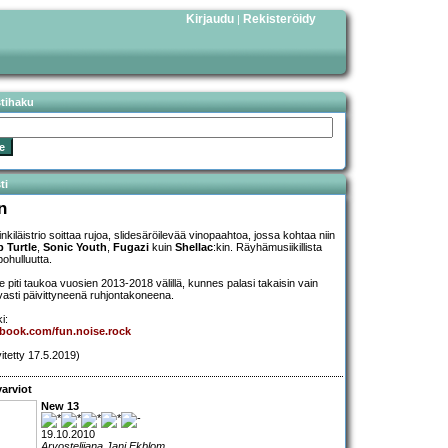
Kirjaudu
Rekisteröidy
|
stihaku
ti
n
nkiläistrio soittaa rujoa, slidesäröilevää vinopaahtoa, jossa kohtaa niin
 Turtle
,
Sonic Youth
,
Fugazi
kuin
Shellac
:kin. Räyhämusiikillista
pohulluutta.
e piti taukoa vuosien 2013-2018 välillä, kunnes palasi takaisin vain
vasti päivittyneenä ruhjontakoneena.
i:
book.com/fun.noise.rock
vitetty 17.5.2019)
arviot
New 13
19.10.2010
Arvostelijana Jani Ekblom