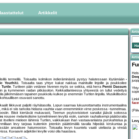
aastattelut
Artikkelit
Arti
Artis
Fu
Helsi
Deep
illä termeillä. Toisaalta kolmikon indieräminästä pystyy halutessaan löytämään
juop
ic Youth
iltä. Toisaalta taas yhtye kakat nakkaa mainituille linjoille ja poukkoilee
 Turtle
. Turtleen päin vetänee hivenen myös se seikka, että herra
Pentti Dassum
Yhty
in ja kymmenen raidan pitkäsoiton. Keikkatilanteessa yhtyeestä on tullut vedettyä
sopi
la jälkimmäisen tapainen poukkoilu kulkee jo enemmän Turtlen linjoilla. Musiikilliseksi
kohtuulllisen osuvasti sanottu.
Linkk
face
kaalit liikkuvat paljolti räyhätasolla. Lopun saarnaa lukuunottamatta instrumentaalina
n, mikä ei siis tarkoita hidasta vauhtia vaan ennemminkin virne poskessa –tunnelmaa.
(Päi
siin. Biisit kiertävät mukavasti, Teemun psykovisioiset sanailut jäävät soitossa
es
nousee melankolisine tunnelmineen levyltä esiin, samoin rauhalisempi päätösraita
t itselleni mieleen lähinnä Turtlen, vaikkakaan ihan vastaavanlaista purskahtelua ja
Levy
illaan levy tarjoaa kuitenkin jotenkin päättömällä tavalla hilpeätä kirskuntaa ja
essään ansaitsee hatunnoston. Toisaalta levyn kuuntelu vaatii uteliasta ja vireää
ssa. Kuvaavin adjektiivi levylle voisi olla haastava.