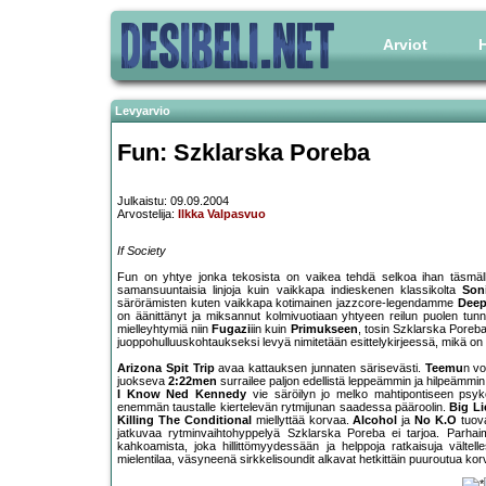
Arviot
H
Levyarvio
Fun: Szklarska Poreba
Julkaistu: 09.09.2004
Arvostelija:
Ilkka Valpasvuo
If Society
Fun on yhtye jonka tekosista on vaikea tehdä selkoa ihan täsmällis
samansuuntaisia linjoja kuin vaikkapa indieskenen klassikolta
Son
särörämisten kuten vaikkapa kotimainen jazzcore-legendamme
Deep
on äänittänyt ja miksannut kolmivuotiaan yhtyeen reilun puolen tunn
mielleyhtymiä niin
Fugazi
iin kuin
Primukseen
, tosin Szklarska Porebal
juoppohulluuskohtaukseksi levyä nimitetään esittelykirjeessä, mikä on 
Arizona Spit Trip
avaa kattauksen junnaten särisevästi.
Teemu
n vo
juokseva
2:22men
surrailee paljon edellistä leppeämmin ja hilpeämmi
I Know Ned Kennedy
vie säröilyn jo melko mahtipontiseen psykoo
enemmän taustalle kiertelevän rytmijunan saadessa pääroolin.
Big Li
Killing The Conditional
miellyttää korvaa.
Alcohol
ja
No K.O
tuova
jatkuvaa rytminvaihtohyppelyä Szklarska Poreba ei tarjoa. Parhaimm
kahkoamista, joka hillittömyydessään ja helppoja ratkaisuja vältell
mielentilaa, väsyneenä sirkkelisoundit alkavat hetkittäin puuroutua korvi