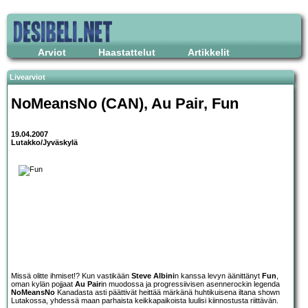
Arviot
Haastattelut
Artikkelit
Livearviot
NoMeansNo (CAN), Au Pair, Fun
19.04.2007
Lutakko/Jyväskylä
Missä olitte ihmiset!? Kun vastikään
Steve Albini
n kanssa levyn äänittänyt
Fun
,
oman kylän pojjaat
Au Pair
in muodossa ja progressiivisen asennerockin legenda
NoMeansNo
Kanadasta asti päättivät heittää märkänä huhtikuisena iltana shown
Lutakossa, yhdessä maan parhaista keikkapaikoista luulisi kiinnostusta riittävän.