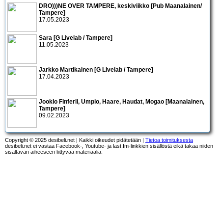
DRO)))NE OVER TAMPERE, keskiviikko [Pub Maanalainen/
Tampere]
17.05.2023
Sara [G Livelab / Tampere]
11.05.2023
Jarkko Martikainen [G Livelab / Tampere]
17.04.2023
Jooklo Finferli, Umpio, Haare, Haudat, Mogao [Maanalainen,
Tampere]
09.02.2023
Copyright © 2025 desibeli.net | Kaikki oikeudet pidätetään |
Tietoa toimituksesta
desibeli.net ei vastaa Facebook-, Youtube- ja last.fm-linkkien sisällöstä eikä takaa niiden
sisältävän aiheeseen liittyvää materiaalia.