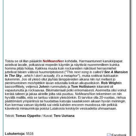
Toista se oli illan pääaktin
NoMeansNo
n kohdalla. Harmaantuneet kanukkipapat
astelivat lavalle, polkaisivat mopedin käyntiin ja näyttivät nuoremmilleen kuinka
homma pitää hoitaa. Kaikkea muuta kuin rockareiden näköiset herrasmiehet
juttelivat biisien välissä huumoripitoisesti ("
This next song is called
I See A Mansion
In The Sky
...which I don't actually, it's a metaphor
"), mutta soittivat tiukkaakin
tiukemmin. Jos oli yleisö ollut jäyhää lämppäreiden aikana niin nyt mellasti jo
pienimuotoinen moshpittikin lavan edustalla keikan alkupuoliskon.
Rob Wright
in
bassoriffittely, veljensä
John
in rummuttelu ja
Tom Holliston
in kitarointi oli
vapautunutta ja rockaavaa. Biisimateriaali potki erinomaisesti. Asennetta olisi voinut
kerätä talteen ja jakaa akteille joilta sitä puuttuu. NoMeansNon tekeminen on niin
hyvällä mallilla, että se tarttuu väkisin yleisöönkin. Ei tarvitse olla 20-vuotias, riehua
päättömästi ympäriinsä tai huudattaa katsojia saadakseen aikaan hyvän meiningin.
Kun kermaa vatsan täydeltä sai vielä kahden encoren muodossa niin pelkkiä
käveleviä miniaurinkoja poistui Lutakosta keskiyön vesisadetta uhmaamaan.
Teksti:
Tomas Ojapelto
/ Kuvat:
Tero Uuttana
Lukukertoja:
5516