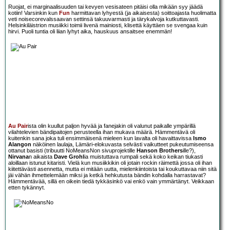
Ruojat, ei marginaalisuuden tai kevyen vesisateen pitäisi olla mikään syy jäädä
kotiin! Varsinkin kun
Fun
harmittavan lyhyestä (ja aikaisesta) soittoajasta huolimatta
veti noisecorevalssaavan settinsä takuuvarmasti ja tärykalvoja kutkuttavasti.
Helsinkiläistrion musiikki toimii livenä mainiosti, klisettä käyttäen se svengaa kuin
hirvi. Puoli tuntia oli liian lyhyt aika, hauskuus ansaitsee enemmän!
Au Pair
ista olin kuullut paljon hyvää ja fanejakin oli valunut paikalle ympärillä
vilahtelevien bändipaitojen perusteella ihan mukava määrä. Hämmentävä oli
kuitenkin sana joka tuli ensimmäisenä mieleen kun lavalta oli havaittavissa
Ismo
Alangon
näköinen laulaja, Lämäri-elokuvasta selvästi vaikutteet pukeutumiseensa
ottanut basisti (tribuutti NoMeansNon sivuprojektille
Hanson Brothers
ille?),
Nirvana
n aikaista
Dave Grohl
ia muistuttava rumpali sekä koko keikan tiukasti
aloillaan istunut kitaristi. Vielä kun musiikkikin oli jotain rockin räimettä jossa oli ihan
kiitettävästi asennetta, mutta ei mitään uutta, mielenkiintoista tai koukuttavaa niin sitä
jäi vähän ihmettelemään miksi ja ketkä hehkutusta bändin kohdalla harrastavat?
Hämmentävää, sillä en oikein tiedä tykkäsinkö vai enkö vain ymmärtänyt. Veikkaan
etten tykännyt.