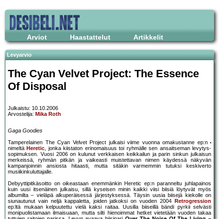
Arviot
Haastattelut
Artikkelit
Levyarvio
The Cyan Velvet Project: The Essence
Of Disposal
Julkaistu: 10.10.2006
Arvostelija:
Mika Roth
Gaga Goodies
Tamperelainen The Cyan Velvet Project julkaisi viime vuonna omakustanne ep:n
nimeltä
Heretic
, jonka kiistaton erinomaisuus toi ryhmälle sen ansaitseman levytys-
sopimuksen. Vuosi 2006 on kulunut verkkaisen keikkailun ja parin sinkun julkaisun
merkeissä, ryhmän pitkän ja vaikeasti muistettavan nimen käydessä näkyvän
kampanjoinnin ansiosta hitaasti, mutta sitäkin varmemmin tutuksi keskiverto
musiikinkuluttajalle.
Debyyttipitkäsoitto on oikeastaan enemmänkin Heretic ep:n paranneltu juhlapainos
kuin uusi itsenäinen julkaisu, sillä kyseisen minin kaikki viisi biisiä löytyvät myös
albumilta – vieläpä alkuperäisessä järjestyksessä. Täysin uusia biisejä kiekolle on
siunautunut vain neljä kappaletta, joiden jatkoksi on vuoden 2004
Retrogression
ep:ltä mukaan kelpuutettu vielä kaksi raitaa. Uusilla biiseillä bändi pyrkii selvästi
monipuolistamaan ilmaisuaan, mutta silti hienoimmat hetket vietetään vuoden takaa
tuttujen raitojen parissa. Levyn avaava biisipari
Over The Noise Of The Living –