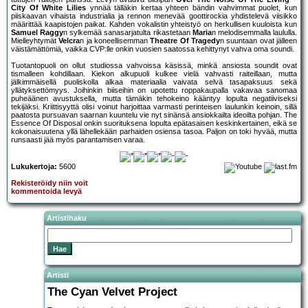
City Of White Lilies
ynnää tälläkin kertaa yhteen bändin vahvimmat puolet, kun
piiskaavan vihaista industrialia ja rennon menevää goottirockia yhdistelevä viisikko
määrittää kaapistojen paikat. Kahden vokalistin yhteistyö on herkullisen kuuloista kun
Samuel Raggy
n sylkemää sanasarjatulta rikastetaan
Maria
n melodisemmalla laululla.
Mielleyhtymät
Velcra
n ja koneellisemman
Theatre Of Tragedy
n suuntaan ovat jälleen
väistämättömiä, vaikka CVP:lle onkin vuosien saatossa kehittynyt vahva oma soundi.
Tuotantopuoli on ollut studiossa vahvoissa käsissä, minkä ansiosta soundit ovat
tismalleen kohdillaan. Kiekon alkupuoli kulkee vielä vahvasti raiteillaan, mutta
jälkimmäisellä puoliskolla alkaa materiaalia vaivata selvä tasapaksuus sekä
yllätyksettömyys. Joihinkin biiseihin on upotettu roppakaupalla vakavaa sanomaa
puheäänen avustuksella, mutta tämäkin tehokeino kääntyy lopulta negatiiviseksi
tekijäksi. Kriittisyyttä olisi voinut harjoittaa varmasti perinteisen laulunkin keinoin, sillä
paatosta pursuavan saarnan kuuntelu vie nyt sinänsä ansiokkailta ideoilta pohjan. The
Essence Of Disposal onkin suorituksena lopulta epätasaisen keskinkertainen, eikä se
kokonaisuutena yllä lähellekään parhaiden osiensa tasoa. Paljon on toki hyvää, mutta
runsaasti jää myös parantamisen varaa.
Lukukertoja:
5600
Rekisteröidy niin voit
kommentoida levyä
Artistihaku
Artisti
The Cyan Velvet Project