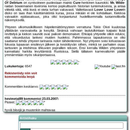
Of Delirium
on syntsoineen puolestaan mainio
Cure
-henkinen kaunokki.
Mr. Wilde
-
raidan bowiemainen itseironia kertoo popkulttuurin historian tuntemuksesta, ja antaa
viitteitä siitä, että itseä ei oteta turhan vakavasti. Valitettavasti
Lover Lover Lover
in
disko on taas ihan käsittämätöntä kuraa, jossa mikään ei ole kohdallaan. Kiekkoa
vaivaakin epätasaisuus, joka olisi korjaantunut huolellisemmalla tuotannollisella
näkemyksellä.
Yhtyeen ulkomusiikilliseen häpeilemättömyyteen verrattuna Tokio Okei kuulostaa
yllättävän varovaiselta ja kesyltä. Sinänsä vahvaan laulutulkintaan kaipaisi lisää
revittelyä ja kiekon saundit ovat paikoin demomaiset. Ehkäpä yhtyeelle olikin eduksi,
että viisuedustus lankesi muiden huoleksi. Pahimmassa tapauksessa se olisi
saattanut tehdä yhtyeen tarinasta nolon tähdenlennon. Nyt yhtyeen soisi kirkastavan
fokusta lupaavan ensilevyn jälkeen ja keskittyvän siihen, minkä se parhaiten osaa:
tarttuvien ja intohimoa tihkuvien poprallien tekoon. Ensi kerralla Wilden yhtyeineen
kannattaisi harkita levyttämistä Ruotsissa. Siellä tällaisen karnevalismin päälle
ymmärretään myös sikariportaassa.
Lukukertoja:
6547
Rekisteröidy niin voit
kommentoida levyä
Kommenttien keskiarvo:
hevimetal89 kommentoi 23.03.2007:
Pisteet:
hyviä biisejä ja muutenkin mahtavaa
Artistihaku