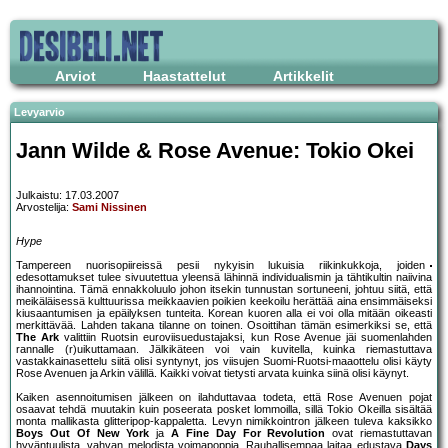
Arviot
Haastattelut
Artikkelit
Levyarvio
Jann Wilde & Rose Avenue: Tokio Okei
Julkaistu: 17.03.2007
Arvostelija:
Sami Nissinen
Hype
Tampereen nuorisopiireissä pesii nykyisin lukuisia riikinkukkoja, joiden
edesottamukset tulee sivuutettua yleensä lähinnä individualismin ja tähtikultin naiivina
ihannointina. Tämä ennakkoluulo johon itsekin tunnustan sortuneeni, johtuu siitä, että
meikäläisessä kulttuurissa meikkaavien poikien keekoilu herättää aina ensimmäiseksi
kiusaantumisen ja epäilyksen tunteita. Korean kuoren alla ei voi olla mitään oikeasti
merkittävää. Lahden takana tilanne on toinen. Osoittihan tämän esimerkiksi se, että
The Ark
valittiin Ruotsin euroviisuedustajaksi, kun Rose Avenue jäi suomenlahden
rannalle (r)uikuttamaan. Jälkikäteen voi vain kuvitella, kuinka riemastuttava
vastakkainasettelu siitä olisi syntynyt, jos viisujen Suomi-Ruotsi-maaottelu olisi käyty
Rose Avenuen ja Arkin välillä. Kaikki voivat tietysti arvata kuinka siinä olisi käynyt.
Kaiken asennoitumisen jälkeen on ilahduttavaa todeta, että Rose Avenuen pojat
osaavat tehdä muutakin kuin poseerata posket lommoilla, sillä Tokio Okeilla sisältää
monta mallikasta glitteripop-kappaletta. Levyn nimikkointron jälkeen tuleva kaksikko
Boys Out Of New York
ja
A Fine Day For Revolution
ovat riemastuttavan
hyväntuulista, vahvan melodista voimapoppia. Rauhallisempaa laitaa edustava
Days