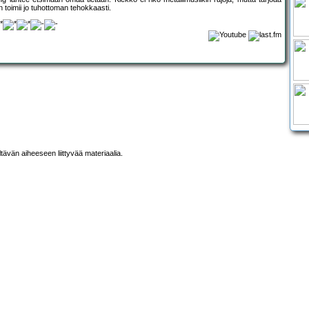
n toimii jo tuhottoman tehokkaasti.
ltävän aiheeseen liittyvää materiaalia.