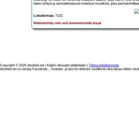
taiten tehtyä ja ammattimaisesti esitettyä musiikkia, joka parhaimmillaa
Lukukertoja:
7102
Rekisteröidy niin voit kommentoida levyä
Copyright © 2025 desibeli.net | Kaikki oikeudet pidätetään |
Tietoa toimituksesta
desibeli.net ei vastaa Facebook-, Youtube- ja last.fm-linkkien sisällöstä eikä takaa niiden sisä