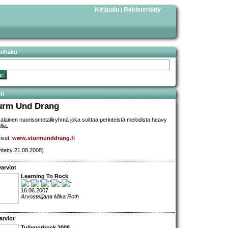
Kirjaudu
Rekisteröidy
|
stihaku
ti
urm Und Drang
alainen nuorisometalliryhmä joka soittaa perinteistä melodista heavy
lia.
sivut:
www.sturmunddrang.fi
vitetty 21.08.2008)
arviot
Learning To Rock
16.06.2007
Arvostelijana Mika Roth
arviot
Tulivuorirock 2008