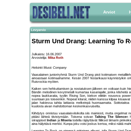
Arviot
H
Levyarvio
Sturm Und Drang: Learning To R
Julkaistu: 16.06.2007
Arvostelija:
Mika Roth
Helsinki Music Company
Vaasalainen junioriryhmä Sturm Und Drang pisti kotimaisen metallilehd
ainoastaan kotimaahamme. Kesän 2007 festarikausi käynnistyikin or
Ruisrockia myöten.
Kaiken sen hehkuttamisen ja nostatuksen jälkeen en voikaan kuin hiema
Bändin melodinen kevytmetalli kumartaa kasariajalle, jonka klisheitä
nopea laukkaraita, tyyliin Rising Son, kiekon eliittiin nouseva pow
suuntaan jos toiseenkin. Nopeat kitarat, niiden kanssa kilpaa kisaavat
jalan hakiessa tahtia lattiasta melkeinpä huomaamatta. Soittotaitoa
kuulosta aivan mahdottoman keskenkasvuiselta.
Kiihdytys onnistuu vaasalaisviisikolta siis mainiosti, mutta ongelmat 
pitäisi lähteä tiivistymään. Toisena soivan
Talking The Silence
n h
siirappiset
Indian
ja
Miseria
todella räjäyttävät fiilikset tiimarin pinke
aina hälyttävä merkki. Kunpa joku voisi joskus kertoa, miksi näitä maht
Learning To Rock on nimensä mittainen albumi, jolla Sturm Und Drang 