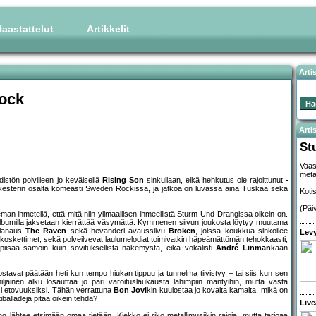
aastattelut
Artikkelit
Arti
ock
Artis
St
Vaas
metal
istön polvilleen jo keväisellä
Rising Son
sinkullaan, eikä hehkutus ole rajoittunut
kesterin osalta komeasti Sweden Rockissa, ja jatkoa on luvassa aina Tuskaa sekä
Koti
(Päi
n ihmetellä, että mitä niin ylimaallisen ihmeellistä Sturm Und Drangissa oikein on.
 albumilla jaksetaan kierrättää väsymättä. Kymmenen siivun joukosta löytyy muutama
erlanaus
The Raven
sekä hevanderi avaussiivu
Broken
, joissa koukkua sinkoilee
Levy
 koskettimet, sekä polveilvevat laulumelodiat toimivatkin häpeämättömän tehokkaasti,
 piisaa samoin kuin sovituksellista näkemystä, eikä vokalisti
André Linman
kaan
nostavat päätään heti kun tempo hiukan tippuu ja tunnelma tiivistyy – tai siis kun sen
iljainen alku losauttaa jo pari varoituslaukausta lähimpiin mäntyihin, mutta vasta
iksi etovuuksiksi. Tähän verrattuna
Bon Jovi
kin kuulostaa jo kovalta kamalta, mikä on
iballadeja pitää oikein tehdä?
Live
lähtee etsimään omaa tietään. Kiekko ei riko metallimusiikin rajoja, mutta tarjoaa