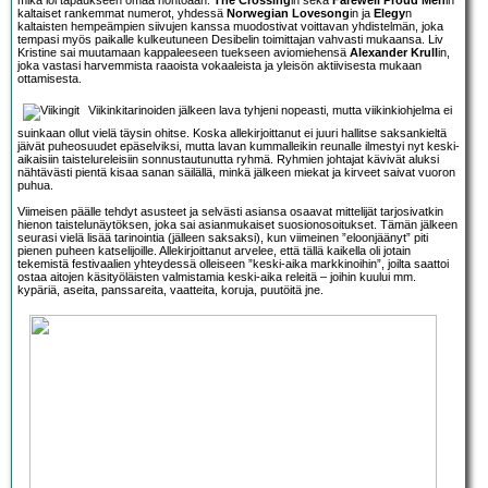
mikä loi tapaukseen omaa hohtoaan.
The Crossing
in sekä
Farewell Proud Men
in
kaltaiset rankemmat numerot, yhdessä
Norwegian Lovesong
in ja
Elegy
n
kaltaisten hempeämpien siivujen kanssa muodostivat voittavan yhdistelmän, joka
tempasi myös paikalle kulkeutuneen Desibelin toimittajan vahvasti mukaansa. Liv
Kristine sai muutamaan kappaleeseen tuekseen aviomiehensä
Alexander Krull
in,
joka vastasi harvemmista raaoista vokaaleista ja yleisön aktiivisesta mukaan
ottamisesta.
Viikinkitarinoiden jälkeen lava tyhjeni nopeasti, mutta viikinkiohjelma ei
suinkaan ollut vielä täysin ohitse. Koska allekirjoittanut ei juuri hallitse saksankieltä
jäivät puheosuudet epäselviksi, mutta lavan kummalleikin reunalle ilmestyi nyt keski-
aikaisiin taistelureleisiin sonnustautunutta ryhmä. Ryhmien johtajat kävivät aluksi
nähtävästi pientä kisaa sanan säilällä, minkä jälkeen miekat ja kirveet saivat vuoron
puhua.
Viimeisen päälle tehdyt asusteet ja selvästi asiansa osaavat mittelijät tarjosivatkin
hienon taistelunäytöksen, joka sai asianmukaiset suosionosoitukset. Tämän jälkeen
seurasi vielä lisää tarinointia (jälleen saksaksi), kun viimeinen ”eloonjäänyt” piti
pienen puheen katselijoille. Allekirjoittanut arvelee, että tällä kaikella oli jotain
tekemistä festivaalien yhteydessä olleiseen ”keski-aika markkinoihin”, joilta saattoi
ostaa aitojen käsityöläisten valmistamia keski-aika releitä – joihin kuului mm.
kypäriä, aseita, panssareita, vaatteita, koruja, puutöitä jne.