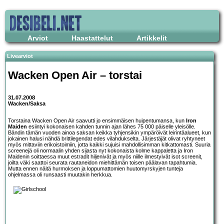
Arviot
Haastattelut
Artikkelit
Livearviot
Wacken Open Air – torstai
31.07.2008
Wacken/Saksa
Torstaina Wacken Open Air saavutti jo ensimmäisen huipentumansa, kun
Iron
Maiden
esiintyi kokonaisen kahden tunnin ajan lähes 75 000 päiselle yleisölle.
Bändin tämän vuoden ainoa saksan keikka tyhjensikin ympäröivät leirintäalueet, kun
jokainen halusi nähdä brittilegendat edes vilahdukselta. Järjestäjät olivat ryhtyneet
myös mittaviin erikoistoimiin, jotta kaikki sujuisi mahdollisimman kitkattomasti. Suuria
screenejä oli normaalin yhden sijasta nyt kokonaista kolme kappaletta ja Iron
Maidenin soittaessa muut estradit hiljenivät ja myös niille ilmestyivät isot screenit,
joilta väki saattoi seurata rautaneidon miehittämän toisen päälavan tapahtumia.
Mutta ennen näitä hurmoksen ja loppumattomien huutomyrskyjen tunteja
ohjelmassa oli runsaasti muutakin herkkua.