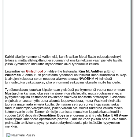
Kaikki alkoi jo kymmentä vaille neljä, kun Brasilian Metal Battle edustaja esiintyi
teltassa, mutta allekirjoittanut ei suunnannut ensiksi telttaan vaan pienelle lavalle,
jossa kymmenen minuuttia myöhemmin alkoi tyttökoulun keikka.
Englantilainen
Girlschool
on yhtye the historialla.
Kim McAuliffe
n ja
Enid
Williams
in vuonna 1978 perustama tyttöbändi on toiminut ilman suurempia taukoja
ja aikojen kuluessa se on noussut aliarvostetusta NWOBHM viritelmästä
tunnustetuksi vaikuttajaksi, joka on toiminut esikuvina lukuisille muille bändeille.
Tyttökoululaiset joutuivat kilpailemaan yleisöstä parikymmentä vuotta nuoremman
Mustasch
in kanssa, joka esiintyi alueen toisella laidalla, mutta ruotsalaiset eivät
pystyneet lopulta esittämään kovinkaan vakavaa haastetta brittiladyille. Girlschool
on julkaisemassa myös uutta albumia loppuvuodesta, mutta Wackenin keikalla
tuoretta materiaalia ei vielä kuultu. Sen sijaan setti pursui vanhoja ässiä, sekä
rahdun uudempia valioyksilöitä, joiden varaan olisi voinut rakentaa vaikka toisen
kolmen vartin setin. Tanner tömisi jo startissa, mutta kun loppukeikasta kuultiin
vuoden 1980 debyytin
Demolition Boys
ja encorena tärähti vielä
Take It All Away
alkoi tapaus lähennellä optimaalista pistettä. Tädit ne vaan jaksaa heilua, eikä tämä
pisimpään aktiivisena pysynyt naisrockryhmä osoita pienintäkään hyytymisen
merkkiä.