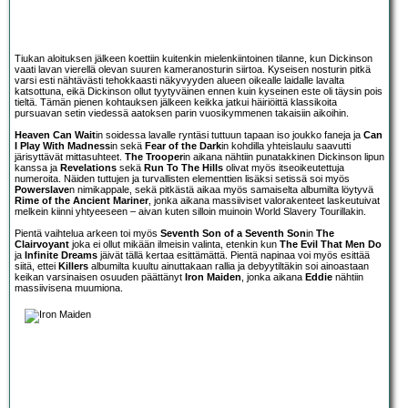
Tiukan aloituksen jälkeen koettiin kuitenkin mielenkiintoinen tilanne, kun Dickinson
vaati lavan vierellä olevan suuren kameranosturin siirtoa. Kyseisen nosturin pitkä
varsi esti nähtävästi tehokkaasti näkyvyyden alueen oikealle laidalle lavalta
katsottuna, eikä Dickinson ollut tyytyväinen ennen kuin kyseinen este oli täysin pois
tieltä. Tämän pienen kohtauksen jälkeen keikka jatkui häiriöittä klassikoita
pursuavan setin viedessä aatoksen parin vuosikymmenen takaisiin aikoihin.
Heaven Can Wait
in soidessa lavalle ryntäsi tuttuun tapaan iso joukko faneja ja
Can
I Play With Madness
in sekä
Fear of the Dark
in kohdilla yhteislaulu saavutti
järisyttävät mittasuhteet.
The Trooper
in aikana nähtiin punatakkinen Dickinson lipun
kanssa ja
Revelations
sekä
Run To The Hills
olivat myös itseoikeutettuja
numeroita. Näiden tuttujen ja turvallisten elementtien lisäksi setissä soi myös
Powerslave
n nimikappale, sekä pitkästä aikaa myös samaiselta albumilta löytyvä
Rime of the Ancient Mariner
, jonka aikana massiiviset valorakenteet laskeutuivat
melkein kiinni yhtyeeseen – aivan kuten silloin muinoin World Slavery Tourillakin.
Pientä vaihtelua arkeen toi myös
Seventh Son of a Seventh Son
in
The
Clairvoyant
joka ei ollut mikään ilmeisin valinta, etenkin kun
The Evil That Men Do
ja
Infinite Dreams
jäivät tällä kertaa esittämättä. Pientä napinaa voi myös esittää
siitä, ettei
Killers
albumilta kuultu ainuttakaan rallia ja debyytiltäkin soi ainoastaan
keikan varsinaisen osuuden päättänyt
Iron Maiden
, jonka aikana
Eddie
nähtiin
massiivisena muumiona.