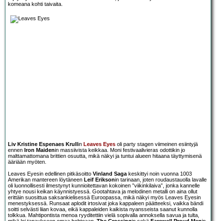
komeana kohti taivaita.
Liv Kristine Espenaes Krull
in
Leaves Eyes
oli party stagen viimeinen esiintyjä
ennen
Iron Maiden
in massiivista keikkaa. Moni festivaalivieras odottikin jo
malttamattomana brittien osuutta, mikä näkyi ja tuntui alueen hitaana täyttymisenä
ääriään myöten.
Leaves Eyesin edellinen pitkäsoitto
Vinland Saga
keskittyi noin vuonna 1003
Amerikan mantereen löytäneen
Leif Erikson
in tarinaan, joten roudaustauolla lavalle
oli luonnollisesti ilmestynyt kunnioitettavan kokoinen ”viikinkilaiva”, jonka kannelle
yhtye nousi keikan käynnistyessä. Gootahtava ja melodinen metalli on aina ollut
erittäin suosittua saksankielisessä Euroopassa, mikä näkyi myös Leaves Eyesin
menestyksessä. Runsaat aplodit irtosivat joka kappaleen päätteeksi, vaikka bändi
soitti selvästi liian kovaa, eikä kappaleiden kaikista nyansseista saanut kunnolla
tolkkua. Mahtipontista menoa ryyditettiin vielä sopivalla annoksella savua ja tulta,