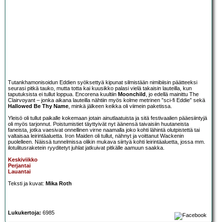
Tutankhamonisoidun Eddien syöksettyä kipunat silmistään nimibiisin päätteeksi
seurasi pitkä tauko, mutta totta kai kuusikko palasi vielä takaisin lauteilla, kun
taputuksista ei tullut loppua. Encorena kuultiin
Moonchild
, jo edellä mainittu The
Clairvoyant – jonka aikana lauteilla nähtiin myös kolme metrinen ”sci-fi Eddie” sekä
Hallowed Be Thy Name
, minkä jälkeen keikka oli viimein paketissa.
Yleisö oli tullut paikalle kokemaan jotain ainutlaatuista ja sitä festivaalien pääesiintyjä
oli myös tarjonnut. Poistumistiet täyttyivät nyt äänensä taivaisiin huutaneista
faneista, jotka vaesivat onnellinen virne naamalla joko kohti lähintä olutpistettä tai
valtaisaa leirintäaluetta. Iron Maiden oli tullut, nähnyt ja voittanut Wackenin
puolelleen. Näissä tunnelmissa olikin mukava siirtyä kohti leirintäaluetta, jossa mm.
ilotulitusraketein ryyditetyt juhlat jatkuivat pitkälle aamuun saakka.
Keskiviikko
Perjantai
Lauantai
Teksti ja kuvat:
Mika Roth
Lukukertoja:
6985