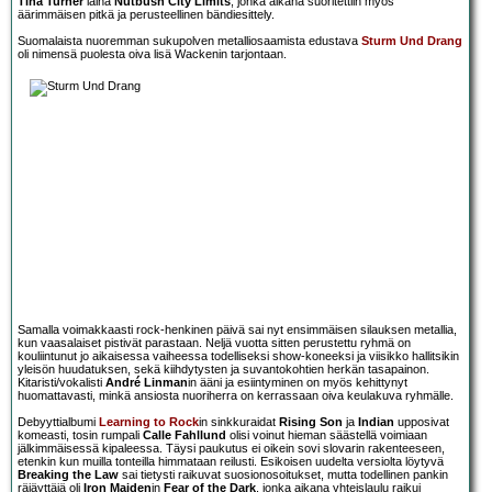
Tina Turner
laina
Nutbush City Limits
, jonka aikana suoritettiin myös
äärimmäisen pitkä ja perusteellinen bändiesittely.
Suomalaista nuoremman sukupolven metalliosaamista edustava
Sturm Und Drang
oli nimensä puolesta oiva lisä Wackenin tarjontaan.
Samalla voimakkaasti rock-henkinen päivä sai nyt ensimmäisen silauksen metallia,
kun vaasalaiset pistivät parastaan. Neljä vuotta sitten perustettu ryhmä on
kouliintunut jo aikaisessa vaiheessa todelliseksi show-koneeksi ja viisikko hallitsikin
yleisön huudatuksen, sekä kiihdytysten ja suvantokohtien herkän tasapainon.
Kitaristi/vokalisti
André Linman
in ääni ja esiintyminen on myös kehittynyt
huomattavasti, minkä ansiosta nuoriherra on kerrassaan oiva keulakuva ryhmälle.
Debyyttialbumi
Learning to Rock
in sinkkuraidat
Rising Son
ja
Indian
upposivat
komeasti, tosin rumpali
Calle Fahllund
olisi voinut hieman säästellä voimiaan
jälkimmäisessä kipaleessa. Täysi paukutus ei oikein sovi slovarin rakenteeseen,
etenkin kun muilla tonteilla himmataan reilusti. Esikoisen uudelta versiolta löytyvä
Breaking the Law
sai tietysti raikuvat suosionosoitukset, mutta todellinen pankin
räjäyttäjä oli
Iron Maiden
in
Fear of the Dark
, jonka aikana yhteislaulu raikui