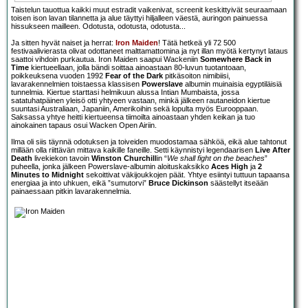
Taistelun tauottua kaikki muut estradit vaikenivat, screenit keskittyivät seuraamaan
toisen ison lavan tilannetta ja alue täyttyi hiljalleen väestä, auringon painuessa
hissukseen mailleen. Odotusta, odotusta, odotusta...
Ja sitten hyvät naiset ja herrat:
Iron Maiden
! Tätä hetkeä yli 72 500
festivaalivierasta olivat odottaneet malttamattomina ja nyt illan myötä kertynyt lataus
saattoi vihdoin purkautua. Iron Maiden saapui Wackeniin
Somewhere Back in
Time
kiertueellaan, jolla bändi soittaa ainoastaan 80-luvun tuotantoaan,
poikkeuksena vuoden 1992
Fear of the Dark
pitkäsoiton nimibiisi,
lavarakennelmien toistaessa klassisen
Powerslave
albumin muinaisia egyptiläisiä
tunnelmia. Kiertue starttasi helmikuun alussa Intian Mumbaista, jossa
satatuhatpäinen yleisö otti yhtyeen vastaan, minkä jälkeen rautaneidon kiertue
suuntasi Australiaan, Japaniin, Amerikoihin sekä lopulta myös Eurooppaan.
Saksassa yhtye heitti kiertueensa tiimoilta ainoastaan yhden keikan ja tuo
ainokainen tapaus osui Wacken Open Airiin.
Ilma oli siis täynnä odotuksen ja toiveiden muodostamaa sähköä, eikä alue tahtonut
millään olla riittävän mittava kaikille faneille. Setti käynnistyi legendaarisen
Live After
Death
livekiekon tavoin
Winston Churchill
in “
We shall fight on the beaches
”
puheella, jonka jälkeen Powerslave-albumin aloituskaksikko
Aces High
ja
2
Minutes to Midnight
sekoittivat väkijoukkojen päät. Yhtye esiintyi tuttuun tapaansa
energiaa ja into uhkuen, eikä ”sumutorvi”
Bruce Dickinson
säästellyt itseään
painaessaan pitkin lavarakennelmia.