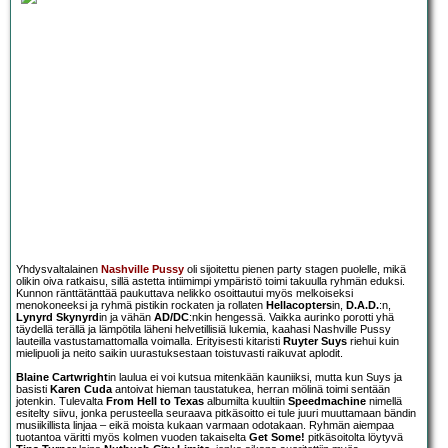
Yhdysvaltalainen
Nashville Pussy
oli sijoitettu pienen party stagen puolelle, mikä
olikin oiva ratkaisu, sillä astetta intiimimpi ympäristö toimi takuulla ryhmän eduksi.
Kunnon ränttätänttää paukuttava nelikko osoittautui myös melkoiseksi
menokoneeksi ja ryhmä pistikin rockaten ja rollaten
Hellacopters
in,
D.A.D.
:n,
Lynyrd Skynyrd
in ja vähän
AD/DC
:nkin hengessä. Vaikka aurinko porotti yhä
täydellä terällä ja lämpötila läheni helvetillisiä lukemia, kaahasi Nashville Pussy
lauteilla vastustamattomalla voimalla. Erityisesti kitaristi
Ruyter Suys
riehui kuin
mielipuoli ja neito saikin uurastuksestaan toistuvasti raikuvat aplodit.
Blaine Cartwright
in laulua ei voi kutsua mitenkään kauniiksi, mutta kun Suys ja
basisti
Karen Cuda
antoivat hieman taustatukea, herran mölinä toimi sentään
jotenkin. Tulevalta
From Hell to Texas
albumilta kuultiin
Speedmachine
nimellä
esitelty siivu, jonka perusteella seuraava pitkäsoitto ei tule juuri muuttamaan bändin
musiikillista linjaa – eikä moista kukaan varmaan odotakaan. Ryhmän aiempaa
tuotantoa väritti myös kolmen vuoden takaiselta
Get Some!
pitkäsoitolta löytyvä