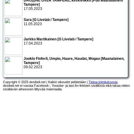
DRO)))NE OVER TAMPERE, keskiviikko [Pub Maanalainen/
Tampere]
17.05.2023
Sara [G Livelab / Tampere]
11.05.2023
Jarkko Martikainen [G Livelab / Tampere]
17.04.2023
Jooklo Finferli, Umpio, Haare, Haudat, Mogao [Maanalainen,
Tampere]
09.02.2023
Copyright © 2025 desibeli.net | Kaikki oikeudet pidätetään |
Tietoa toimituksesta
desibeli.net ei vastaa Facebook-, Youtube- ja last.fm-linkkien sisällöstä eikä takaa niiden
sisältävän aiheeseen liittyvää materiaalia.