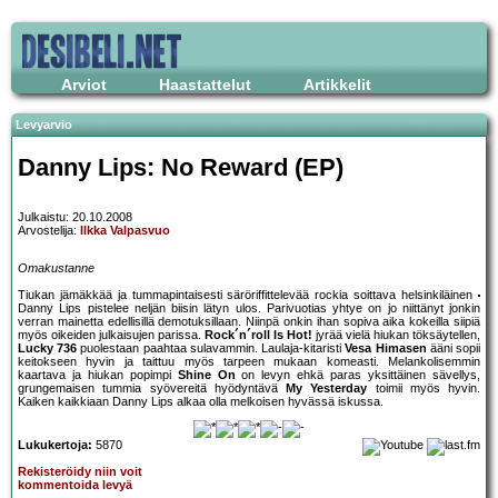
Arviot
Haastattelut
Artikkelit
Levyarvio
Danny Lips: No Reward (EP)
Julkaistu: 20.10.2008
Arvostelija:
Ilkka Valpasvuo
Omakustanne
Tiukan jämäkkää ja tummapintaisesti säröriffittelevää rockia soittava helsinkiläinen
Danny Lips pistelee neljän biisin lätyn ulos. Parivuotias yhtye on jo niittänyt jonkin
verran mainetta edellisillä demotuksillaan. Niinpä onkin ihan sopiva aika kokeilla siipiä
myös oikeiden julkaisujen parissa.
Rock´n´roll Is Hot!
jyrää vielä hiukan töksäytellen,
Lucky 736
puolestaan paahtaa sulavammin. Laulaja-kitaristi
Vesa Himasen
ääni sopii
keitokseen hyvin ja taittuu myös tarpeen mukaan komeasti. Melankolisemmin
kaartava ja hiukan popimpi
Shine On
on levyn ehkä paras yksittäinen sävellys,
grungemaisen tummia syövereitä hyödyntävä
My Yesterday
toimii myös hyvin.
Kaiken kaikkiaan Danny Lips alkaa olla melkoisen hyvässä iskussa.
Lukukertoja:
5870
Rekisteröidy niin voit
kommentoida levyä