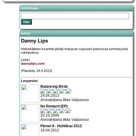
Artistihaku
Artisti
Danny Lips
Helsinkiläinen kvartetti pistää mukavan sujuvasti juoksevaa tummasyistä
rokkipotkua.
Linkki:
dannylips.com
(Päivitetty 24.4.2013)
Levyarviot
Balancing Birds
24.04.2013
Arvostelijana Ilkka Valpasvuo
No Reward (EP)
20.10.2008
Arvostelijana Ilkka Valpasvuo
Pienet II - Huhtikuu 2012
18.04.2012