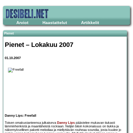
Arviot
Haastattelut
Artikkelit
Pienet
Pienet – Lokakuu 2007
01.10.2007
Danny Lips: Freefall
Toisen omakustanteensa julkaiseva
Danny Lips
päästelee mukavan tiukasti
lämminhenkistä ja maanläheistä rockiaan. Neljän biisin kokonaisuus on tiukka ja
näkemyksellinen paketti melodiaa ja miellyttävän rouheaa soundia, josta kuulee jo