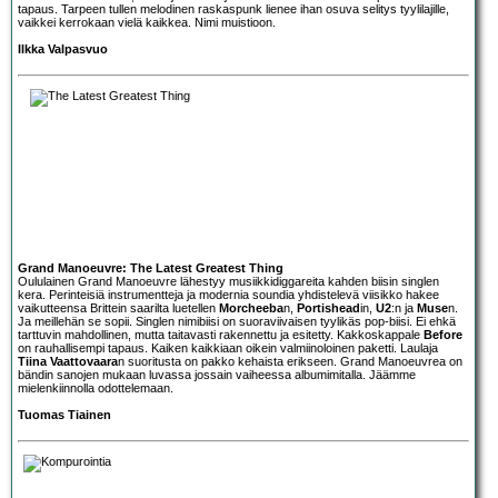
tapaus. Tarpeen tullen melodinen raskaspunk lienee ihan osuva selitys tyylilajille,
vaikkei kerrokaan vielä kaikkea. Nimi muistioon.
Ilkka Valpasvuo
Grand Manoeuvre: The Latest Greatest Thing
Oululainen
Grand Manoeuvre
lähestyy musiikkidiggareita kahden biisin singlen
kera. Perinteisiä instrumentteja ja modernia soundia yhdistelevä viisikko hakee
vaikutteensa Brittein saarilta luetellen
Morcheeba
n,
Portishead
in,
U2
:n ja
Muse
n.
Ja meillehän se sopii. Singlen nimibiisi on suoraviivaisen tyylikäs pop-biisi. Ei ehkä
tarttuvin mahdollinen, mutta taitavasti rakennettu ja esitetty. Kakkoskappale
Before
on rauhallisempi tapaus. Kaiken kaikkiaan oikein valmiinoloinen paketti. Laulaja
Tiina Vaattovaara
n suoritusta on pakko kehaista erikseen. Grand Manoeuvrea on
bändin sanojen mukaan luvassa jossain vaiheessa albumimitalla. Jäämme
mielenkiinnolla odottelemaan.
Tuomas Tiainen