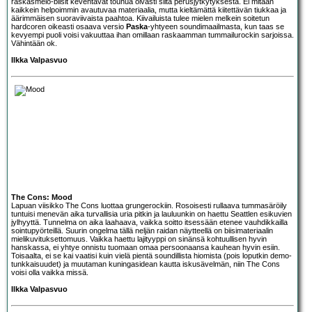
raskasmelo-biisit keventävät touhua oivasti siitä perusjytkytyksestä. Ei mitään
kaikkein helpoimmin avautuvaa materiaalia, mutta kieltämättä kiitettävän tiukkaa ja
äärimmäisen suoraviivaista paahtoa. Kiivailuista tulee mielen melkein soitetun
hardcoren oikeasti osaava versio
Paska
-yhtyeen soundimaailmasta, kun taas se
kevyempi puoli voisi vakuuttaa ihan omillaan raskaamman tummailurockin sarjoissa.
Vähintään ok.
Ilkka Valpasvuo
The Cons: Mood
Lapuan viisikko
The Cons
luottaa grungerockiin. Rosoisesti rullaava tummasäröily
tuntuisi menevän aika turvallisia uria pitkin ja lauluunkin on haettu Seattlen esikuvien
jylhyyttä. Tunnelma on aika laahaava, vaikka soitto itsessään etenee vauhdikkailla
sointupyörteillä. Suurin ongelma tällä neljän raidan näytteellä on biisimateriaalin
mielikuvituksettomuus. Vaikka haettu lajityyppi on sinänsä kohtuullisen hyvin
hanskassa, ei yhtye onnistu tuomaan omaa persoonaansa kauhean hyvin esiin.
Toisaalta, ei se kai vaatisi kuin vielä pientä soundillista hiomista (pois loputkin demo-
tunkkaisuudet) ja muutaman kuningasidean kautta iskusävelmän, niin The Cons
voisi olla vaikka missä.
Ilkka Valpasvuo