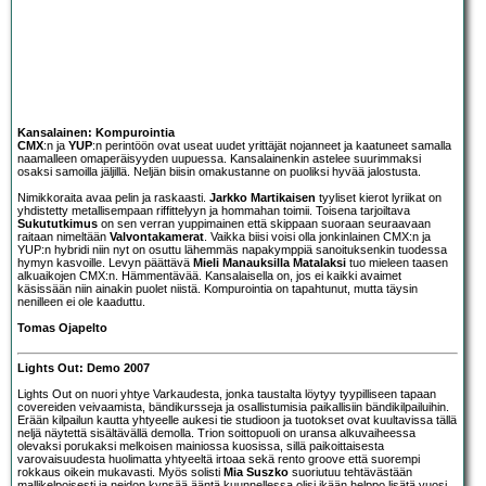
Kansalainen: Kompurointia
CMX
:n ja
YUP
:n perintöön ovat useat uudet yrittäjät nojanneet ja kaatuneet samalla
naamalleen omaperäisyyden uupuessa.
Kansalainen
kin astelee suurimmaksi
osaksi samoilla jäljillä. Neljän biisin omakustanne on puoliksi hyvää jalostusta.
Nimikkoraita avaa pelin ja raskaasti.
Jarkko Martikaisen
tyyliset kierot lyriikat on
yhdistetty metallisempaan riffittelyyn ja hommahan toimii. Toisena tarjoiltava
Sukututkimus
on sen verran yuppimainen että skippaan suoraan seuraavaan
raitaan nimeltään
Valvontakamerat
. Vaikka biisi voisi olla jonkinlainen CMX:n ja
YUP:n hybridi niin nyt on osuttu lähemmäs napakymppiä sanoituksenkin tuodessa
hymyn kasvoille. Levyn päättävä
Mieli Manauksilla Matalaksi
tuo mieleen taasen
alkuaikojen CMX:n. Hämmentävää. Kansalaisella on, jos ei kaikki avaimet
käsissään niin ainakin puolet niistä. Kompurointia on tapahtunut, mutta täysin
nenilleen ei ole kaaduttu.
Tomas Ojapelto
Lights Out: Demo 2007
Lights Out on nuori yhtye Varkaudesta, jonka taustalta löytyy tyypilliseen tapaan
covereiden veivaamista, bändikursseja ja osallistumisia paikallisiin bändikilpailuihin.
Erään kilpailun kautta yhtyeelle aukesi tie studioon ja tuotokset ovat kuultavissa tällä
neljä näytettä sisältävällä demolla. Trion soittopuoli on uransa alkuvaiheessa
olevaksi porukaksi melkoisen mainiossa kuosissa, sillä paikoittaisesta
varovaisuudesta huolimatta yhtyeeltä irtoaa sekä rento groove että suorempi
rokkaus oikein mukavasti. Myös solisti
Mia Suszko
suoriutuu tehtävästään
mallikelpoisesti ja neidon kypsää ääntä kuunnellessa olisi ikään helppo lisätä vuosi