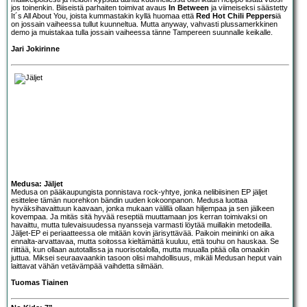
jos toinenkin. Biiseistä parhaiten toimivat avaus
In Between
ja viimeiseksi säästetty
It´s All About You, joista kummastakin kyllä huomaa että
Red Hot Chili Peppers
iä
on jossain vaiheessa tullut kuunneltua. Mutta anyway, vahvasti plussamerkkinen
demo ja muistakaa tulla jossain vaiheessa tänne Tampereen suunnalle keikalle.
Jari Jokirinne
Medusa: Jäljet
Medusa
on pääkaupungista ponnistava rock-yhtye, jonka nelibiisinen EP jäljet
esittelee tämän nuorehkon bändin uuden kokoonpanon. Medusa luottaa
hyväksihavaittuun kaavaan, jonka mukaan välillä ollaan hiljempaa ja sen jälkeen
kovempaa. Ja mitäs sitä hyvää reseptiä muuttamaan jos kerran toimivaksi on
havaittu, mutta tulevaisuudessa nyansseja varmasti löytää muillakin metodeilla.
Jäljet-EP ei periaatteessa ole mitään kovin järisyttävää. Paikoin meininki on aika
ennalta-arvattavaa, mutta soitossa kieltämättä kuuluu, että touhu on hauskaa. Se
riittää, kun ollaan autotallissa ja nuorisotalolla, mutta muualla pitää olla omaakin
juttua. Miksei seuraavaankin tasoon olisi mahdollisuus, mikäli Medusan heput vain
laittavat vähän vetävämpää vaihdetta silmään.
Tuomas Tiainen