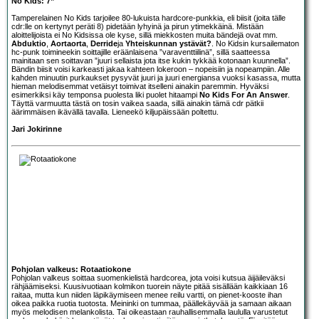
No Kids: 7”
Tamperelainen No Kids tarjoilee 80-lukuista hardcore-punkkia, eli biisit (joita tälle
cdr:lle on kertynyt peräti 8) pidetään lyhyinä ja pirun ytimekkäinä. Mistään
aloittelijoista ei No Kidsissa ole kyse, sillä miekkosten muita bändejä ovat mm.
Abduktio
,
Aortaorta
,
Derride
ja
Yhteiskunnan ystävät?
. No Kidsin kursailematon
hc-punk toimineekin soittajille eräänlaisena ”varaventtiilinä”, sillä saatteessa
mainitaan sen soittavan ”juuri sellaista jota itse kukin tykkää kotonaan kuunnella”.
Bändin biisit voisi karkeasti jakaa kahteen lokeroon – nopeisiin ja nopeampiin. Alle
kahden minuutin purkaukset pysyvät juuri ja juuri energiansa vuoksi kasassa, mutta
hieman melodisemmat vetäisyt toimivat itselleni ainakin paremmin. Hyväksi
esimerkiksi käy temponsa puolesta liki puolet hitaampi
No Kids For An Answer
.
Täyttä varmuutta tästä on tosin vaikea saada, sillä ainakin tämä cdr pätkii
äärimmäisen ikävällä tavalla. Lieneekö kiljupäissään poltettu.
Jari Jokirinne
Pohjolan valkeus: Rotaatiokone
Pohjolan valkeus
soittaa suomenkielistä hardcorea, jota voisi kutsua äijäileväksi
rähjäämiseksi. Kuusivuotiaan kolmikon tuorein näyte pitää sisällään kaikkiaan 16
raitaa, mutta kun niiden läpikäymiseen menee reilu vartti, on pienet-kooste ihan
oikea paikka ruotia tuotosta. Meininki on tummaa, päällekäyvää ja samaan aikaan
myös melodisen melankolista. Tai oikeastaan rauhallisemmalla laululla varustetut