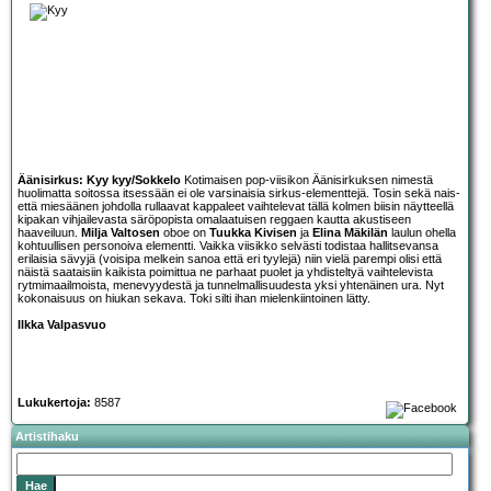
Äänisirkus: Kyy kyy/Sokkelo
Kotimaisen pop-viisikon
Äänisirkuksen
nimestä
huolimatta soitossa itsessään ei ole varsinaisia sirkus-elementtejä. Tosin sekä nais-
että miesäänen johdolla rullaavat kappaleet vaihtelevat tällä kolmen biisin näytteellä
kipakan vihjailevasta säröpopista omalaatuisen reggaen kautta akustiseen
haaveiluun.
Milja Valtosen
oboe on
Tuukka Kivisen
ja
Elina Mäkilän
laulun ohella
kohtuullisen personoiva elementti. Vaikka viisikko selvästi todistaa hallitsevansa
erilaisia sävyjä (voisipa melkein sanoa että eri tyylejä) niin vielä parempi olisi että
näistä saataisiin kaikista poimittua ne parhaat puolet ja yhdisteltyä vaihtelevista
rytmimaailmoista, menevyydestä ja tunnelmallisuudesta yksi yhtenäinen ura. Nyt
kokonaisuus on hiukan sekava. Toki silti ihan mielenkiintoinen lätty.
Ilkka Valpasvuo
Lukukertoja:
8587
Artistihaku