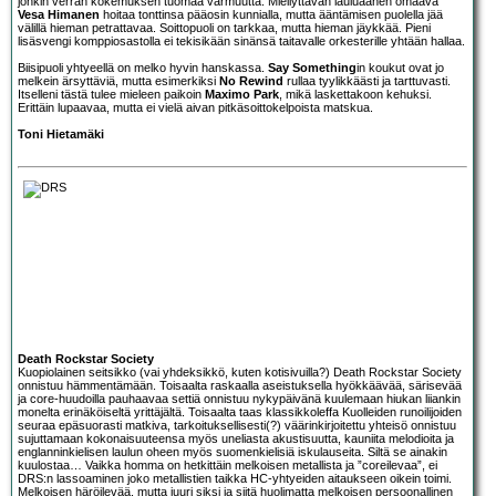
jonkin verran kokemuksen tuomaa varmuutta. Miellyttävän lauluäänen omaava
Vesa Himanen
hoitaa tonttinsa pääosin kunnialla, mutta ääntämisen puolella jää
välillä hieman petrattavaa. Soittopuoli on tarkkaa, mutta hieman jäykkää. Pieni
lisäsvengi komppiosastolla ei tekisikään sinänsä taitavalle orkesterille yhtään hallaa.
Biisipuoli yhtyeellä on melko hyvin hanskassa.
Say Something
in koukut ovat jo
melkein ärsyttäviä, mutta esimerkiksi
No Rewind
rullaa tyylikkäästi ja tarttuvasti.
Itselleni tästä tulee mieleen paikoin
Maximo Park
, mikä laskettakoon kehuksi.
Erittäin lupaavaa, mutta ei vielä aivan pitkäsoittokelpoista matskua.
Toni Hietamäki
Death Rockstar Society
Kuopiolainen seitsikko (vai yhdeksikkö, kuten kotisivuilla?)
Death Rockstar Society
onnistuu hämmentämään. Toisaalta raskaalla aseistuksella hyökkäävää, särisevää
ja core-huudoilla pauhaavaa settiä onnistuu nykypäivänä kuulemaan hiukan liiankin
monelta erinäköiseltä yrittäjältä. Toisaalta taas klassikkoleffa Kuolleiden runoilijoiden
seuraa epäsuorasti matkiva, tarkoituksellisesti(?) väärinkirjoitettu yhteisö onnistuu
sujuttamaan kokonaisuuteensa myös uneliasta akustisuutta, kauniita melodioita ja
englanninkielisen laulun oheen myös suomenkielisiä iskulauseita. Siltä se ainakin
kuulostaa… Vaikka homma on hetkittäin melkoisen metallista ja ”coreilevaa”, ei
DRS:n lassoaminen joko metallistien taikka HC-yhtyeiden aitaukseen oikein toimi.
Melkoisen häröilevää, mutta juuri siksi ja siitä huolimatta melkoisen persoonallinen