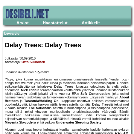
Arviot
Haastattelut
Artikkelit
Levyarvio
Delay Trees: Delay Trees
Julkaistu: 30.09.2010
Arvostelija:
Otto Suuronen
Johanna Kustannus / Pyramid
Yhtye, joka kuvaa musiikkiaan erinomaisen onnistuneesti lauseella “tender pop
songs that will melt your ears” lupaa jo mainoslauseellaan pelottavan paljon. Onneksi
esikoispitkäsoittonsa julkaiseva Delay Trees lunastaa odotukset ja vielä paljon
enemmän.
Nick Triani
n terävän vaiston kautta ehkä yllättäen Johanna Kustannuksen
leipiin päätynyt bändi julkaisi viime vuonna EP:n
Soft Construction
, joka esitteli
hämmentävän taidokkaan ja tunteikkaan kokelasyhtyeen. Erityisesti minilevyn
About
Brothers
ja
Tarantula/Holding On
-kappaleet osoittivat sellaista vastustamatonta
pop-herkkyyttä, johon harvoin näillä leveysasteilla törmää. Delay Treesiä tekisi mieli
kuvailla ainakin
The National
in astetta runollisempana ja virkeämpänä painoksena,
mutta siinä tekisi yhtyeen monipuoliselle omaleimaisuudelle vääryyttä. Bändin
toiveikkaan haikeassa musiikissa surusilmäinen indie kohtaa kengänkärkiä
tuijottelevan samettitakkipopin ja täkäläisistä nimistä vertailukohdaksi nousee ainakin
Magenta Skycode
ja ehkä paikoin
Underwater Sleeping Society
.
Albumin upeimmat hetket kuljettavat kuulijan aamuöiselle kadulle ihailemaan syksyn
haihtuvaa kauneutta. Laajakangaspop säväyttää erityisesti kappaleiden
4:45 AM,