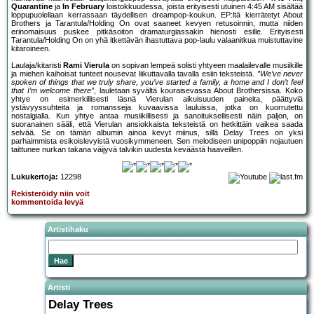
Quarantine
ja
In February
loistokkuudessa, joista erityisesti utuinen 4:45 AM sisältää
loppupuolellaan kerrassaan täydellisen dreampop-koukun. EP:ltä kierrätetyt About
Brothers ja Tarantula/Holding On ovat saaneet kevyen retusoinnin, mutta niiden
erinomaisuus puskee pitkäsoiton dramaturgiassakin hienosti esille. Erityisesti
Tarantula/Holding On on yhä itkettävän ihastuttava pop-laulu valaanitkua muistuttavine
kitaroineen.
Laulaja/kitaristi
Rami Vierula
on sopivan lempeä solisti yhtyeen maalailevalle musiikille
ja miehen kaihoisat tunteet nousevat liikuttavalla tavalla esiin teksteistä.
”We’ve never
spoken of things that we truly share, you’ve started a family, a home and I don’t feel
that I’m welcome there”
, lauletaan syvältä kouraisevassa About Brothersissa. Koko
yhtye on esimerkillisesti läsnä Vierulan aikuisuuden paineita, päättyviä
ystävyyssuhteita ja romansseja kuvaavissa lauluissa, jotka on kuorrutettu
nostalgialla. Kun yhtye antaa musiikillisesti ja sanoituksellisesti näin paljon, on
suoranainen sääli, että Vierulan ansiokkaista teksteistä on hetkittäin vaikea saada
selvää. Se on tämän albumin ainoa kevyt miinus, sillä Delay Trees on yksi
parhaimmista esikoislevyistä vuosikymmeneen. Sen melodiseen unipoppiin nojautuen
taittunee nurkan takana väijyvä talvikin uudesta keväästä haaveillen.
Lukukertoja:
12298
Rekisteröidy niin voit
kommentoida levyä
Artistihaku
Artisti
Delay Trees