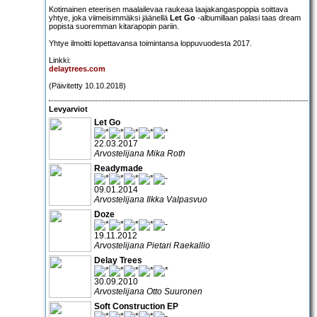
Kotimainen eteerisen maalailevaa raukeaa laajakangaspoppia soittava
yhtye, joka viimeisimmäksi jäänellä
Let Go
-albumillaan palasi taas dream
popista suoremman kitarapopin pariin.
Yhtye ilmoitti lopettavansa toimintansa loppuvuodesta 2017.
Linkki:
delaytrees.com
(Päivitetty 10.10.2018)
Levyarviot
Let Go
22.03.2017
Arvostelijana Mika Roth
Readymade
09.01.2014
Arvostelijana Ilkka Valpasvuo
Doze
19.11.2012
Arvostelijana Pietari Raekallio
Delay Trees
30.09.2010
Arvostelijana Otto Suuronen
Soft Construction EP