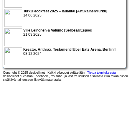
Turku Rockfest 2025 – lauantai [Artukainen/Turku]
14.06.2025
Ville Leinonen & Valumo [Sellosali/Espoo]
21.03.2025
Kreator, Anthrax, Testament [Uber Eats Arena, Berliini]
08.12.2024
Copyright © 2025 desibeli.net | Kaikki oikeudet pidätetään |
Tietoa toimituksesta
desibeli.net ei vastaa Facebook-, Youtube- ja last.fm-linkkien sisällöstä eikä takaa niiden
sisältävän aiheeseen liittyvää materiaalia.