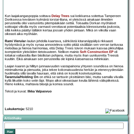
Kun laajakangaspoppia soittava
Delay Trees
sai keikkansa soitettua Tampereen
Doriksessa keväisen kylmänä torstai-iltana, ei yleisössä ainakaan ilmeiden
perusteella olisi vastustettu pitempääkään settiä. Toisaalta Dorkan myöhäiset
soittoajat viikolla myös varmasti verottavat potentiaalisia kiinnostuneita joukosta,
sillä keikka päättyi tälläkin kertaa jossain yhden pintaan. Mikä on viikolla vaan
oikeasti aika myöhään.
Rami Vierula
n laulun johdolla kaartava, sähköistä kitaranäppäilyä rikkaasti
hyödyntävä ja myös synaa annosteleva soitto pitää sisällään sen verran tarttuvaa
melodiaa ja hienoa harmoniaa, että Delay Trees toivon mukaan kasvaa pikkuhiljaa
isompienkin yleisöiden tietoisuuteen. Nelikon mainio
Soft Construction EP
oli
tottakai valtaosilta illan biisilistan pohjana, mutta myös ihan uunituoretta Treesiä
kuultiin. Eikä ainakaan sen perusteella ole kipinä katoamassa mihinkään.
Laajan kaaren ja hillityn junnaavuuden vastapainona yhtyeen soundissa on hienoa
minimalismia ja pienuutta, joka tekee kokonaisuudesta herkän ja etenevyydestään
huolimatta sillä tavalla hauraan, että siinä on kosolti kosketuspintaa.
Tarantula/Holding On
on ehkä se tarttuvin yksittäinen biisi, mutta samalla viivalla
kyllä liikuttiin koko setin läpi. Mopo alkoi oikeastaan keulia lähinnä välispiikeissä.
Hieno keikka, mahtavia biisejä ja komea soundi.
Teksti ja kuvat:
Ilkka Valpasvuo
Lukukertoja:
5210
Artistihaku