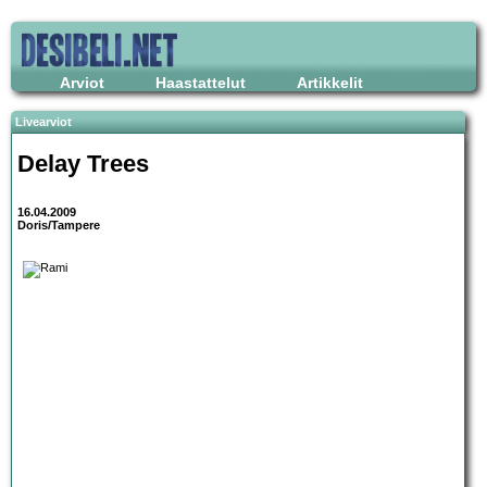
Arviot
Haastattelut
Artikkelit
Livearviot
Delay Trees
16.04.2009
Doris/Tampere