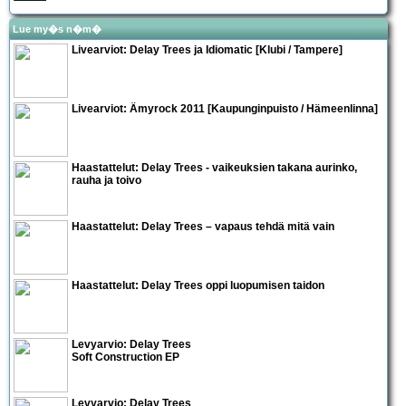
Lue my�s n�m�
Livearviot:
Delay Trees
ja
Idiomatic
[Klubi / Tampere]
Livearviot:
Ämyrock 2011
[Kaupunginpuisto / Hämeenlinna]
Haastattelut:
Delay Trees
- vaikeuksien takana aurinko,
rauha ja toivo
Haastattelut:
Delay Trees – vapaus tehdä mitä vain
Haastattelut:
Delay Trees oppi luopumisen taidon
Levyarvio: Delay Trees
Soft Construction EP
Levyarvio: Delay Trees