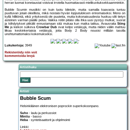
herran luomat konetaustat voisivat irrotella huomattavasti mielikuvituksekkaamminkin.
Bubble Scumin musiikki on kuin luotu bileisiin, mutta samalla kaavasta tuntuu
puuttuvan jotain oleellista, mikä nostaisi hyvän lopputuloksen erinomaiseksi. Meno on
kyllä hillitöntä, eikä yrityksestä ole puutetta, mutta kokonaisuudesta huokuu silti tietyn
asteinen varman päälle peluu. Vaikka reitin pitäisi olla ihka uusi pystyy mutkat, suorat
ja kiihdytykset pitkälti ennustamaan sitä mukaa kun matka taittuu. Avausraita
Sting
Me
ja kiekon sulkeva
Crowbar Dub
ovat kelpo vetäisyjä, mutta niiden väliin mahtuu
liikaa keskinkertaisia vetäisyjä, jotta Body 2 Body nousisi millään tasolla
unohtumattomaksi kokemukseksi.
Lukukertoja:
3949
Rekisteröidy niin voit
kommentoida levyä
Artistihaku
Artisti
Bubble Scum
Helsinkiläinen elektronisen poprockin superkokoonpano.
Suho
- laulu ja perkussiot
Minttu
- basso
Heba
- syntetisaattorit ja ohjelmointi
Linkki: