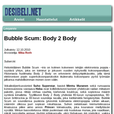
Arviot
Haastattelut
Artikkelit
Levyarvio
Bubble Scum: Body 2 Body
Julkaistu: 12.10.2010
Arvostelija:
Mika Roth
Subarctic
Helsinkiläinen Bubble Scum –trio on kolmen kokeneen tekijän elektronista poppia
syytävä yhtye, joka on toiminut jo jokusen vuoden nykyisellä kokoonpanollaan.
Historiasta huolimatta Body 2 Body on orkesterin debyyttipitkäsoitto, jolla tämä
elektronisen popin superkokoonpanoksikin tituleerattu kokoonpano pyrkii lyömään
jalkansa mahdollisimman monen oven väliin.
Vokalisti/perkussionisti
Suho Superstar
, basisti
Minttu Muranen
sekä runsaasta
koneosastosta vastaava
Heba
ovat kollektiivisesti luoneet yhdeksän raidan mittaisen
paketin, jossa riittää vinhaa vauhtia, kärkevää koukkua, sekä sopivissa määrin
syntistä kimalletta. Tyylillisesti Body 2 Body yhdistää 80-luvun synapopistelua, 90-
luvun brittirockia ja 00-luvun soundeja tavalla, joka kieltämättä hengästyttää. Bubble
Scum on soundiensa puolesta jykevintä kotimaista elektropoppia vähän aikaan,
väännön ollessa juuri sopivan rokahtavaa. Suhon sielukkaan kiemurtelevassa
ilmaisussa piilee aimo annos
Prince
n kiimaisuutta, joka kouraisee miellyttävän
syvältä. Mintun bassottelussa riittää puolestaan sitä kuuluisaa munaa, jota vaaditaan,
mikäli tanssilattia aiotaan täyttää juhlakansalla, eikä Hebakaan jää statistiksi, vaikka