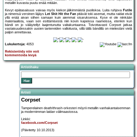
metallin kuvasta puutu enää mitään.
Kevyt epätasaisuus vaivaa myös kiekon jälkimmäistä puoliskoa. Luita ruhjova
Futile
ja nimensä veroinen läjäys
Let Shit Hit the Fan
pitävät toki asemat, mutta raidat eivät
yllä enää aivan siihen samaan kuin aiemmat sisaruksensa. Kyse ei ole niinkään
materiaalista, vaan sen esittämisestä niin kovin kapeissa raameissa, etenkin kun
bändi on jo väläytellyt laajentunutta valtakuntaansa. Toivottavasti Corpset jatkaa
vastaisuudessakin uusien tantereiden valloitusta, sillä tällä bändillä on mielestäni vielä
paljon annettavaa.
Lukukertoja:
4053
Rekisteröidy niin voit
kommentoida levyä
Artistihaku
Artisti
Corpset
Tamperelainen death/thrash-orkesteri möyrii metallin vanhakantaisemman
ja modernimman laidan välimaastossa.
Linkki:
facebook.com/Corpset
(Päivitetty 10.10.2013)