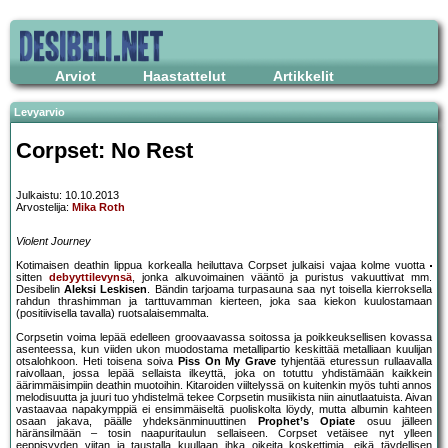
Arviot
Haastattelut
Artikkelit
Levyarvio
Corpset: No Rest
Julkaistu: 10.10.2013
Arvostelija:
Mika Roth
Violent Journey
Kotimaisen deathin lippua korkealla heiluttava Corpset julkaisi vajaa kolme vuotta
sitten
debyyttilevynsä
, jonka alkuvoimainen vääntö ja puristus vakuuttivat mm.
Desibelin
Aleksi Leskisen
. Bändin tarjoama turpasauna saa nyt toisella kierroksella
rahdun thrashimman ja tarttuvamman kierteen, joka saa kiekon kuulostamaan
(positiivisella tavalla) ruotsalaisemmalta.
Corpsetin voima lepää edelleen groovaavassa soitossa ja poikkeuksellisen kovassa
asenteessa, kun viiden ukon muodostama metallipartio keskittää metalliaan kuulijan
otsalohkoon. Heti toisena soiva
Piss On My Grave
tyhjentää eturessun rullaavalla
raivollaan, jossa lepää sellaista ilkeyttä, joka on totuttu yhdistämään kaikkein
äärimmäisimpiin deathin muotoihin. Kitaroiden viiltelyssä on kuitenkin myös tuhti annos
melodisuutta ja juuri tuo yhdistelmä tekee Corpsetin musiikista niin ainutlaatuista. Aivan
vastaavaa napakymppiä ei ensimmäiseltä puoliskolta löydy, mutta albumin kahteen
osaan jakava, päälle yhdeksänminuuttinen
Prophet’s Opiate
osuu jälleen
häränsilmään – tosin naapuritaulun sellaiseen. Corpset vetäisee nyt ylleen
eeppisyyden viitan ja taustalla kuullaan ihka oikeita koskettimia, eikä täydellisen