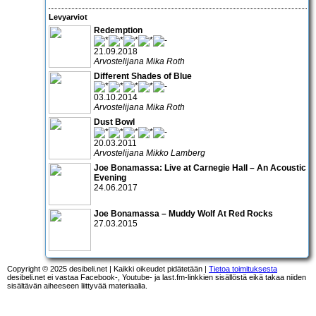
Levyarviot
Redemption
21.09.2018
Arvostelijana Mika Roth
Different Shades of Blue
03.10.2014
Arvostelijana Mika Roth
Dust Bowl
20.03.2011
Arvostelijana Mikko Lamberg
Joe Bonamassa: Live at Carnegie Hall – An Acoustic
Evening
24.06.2017
Joe Bonamassa – Muddy Wolf At Red Rocks
27.03.2015
Copyright © 2025 desibeli.net | Kaikki oikeudet pidätetään |
Tietoa toimituksesta
desibeli.net ei vastaa Facebook-, Youtube- ja last.fm-linkkien sisällöstä eikä takaa niiden
sisältävän aiheeseen liittyvää materiaalia.