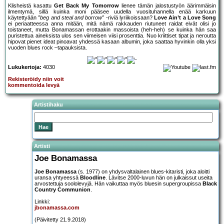
Klisheistä kasattu
Get Back My Tomorrow
lienee tämän jalostustyön äärimmäisin
ilmentymä, sillä kuinka moni pääsee uudella vuosituhannella enää karkuun
käytettyään
”beg and steal and borrow”
-riviä lyriikoissaan?
Love Ain’t a Love Song
ei periaatteessa anna mitään, mitä nämä rakkauden riutuneet raidat eivät olisi jo
toistaneet, mutta Bonamassan erottaakin massoista (heh-heh) se kuinka hän saa
puristettua aineksista ulos sen viimeisen viisi prosenttia. Nuo kriittiset tipat ja neroutta
hipovat pienet ideat pinoavat yhdessä kasaan albumin, joka saattaa hyvinkin olla yksi
vuoden blues rock –tapauksista.
Lukukertoja:
4030
Rekisteröidy niin voit
kommentoida levyä
Artistihaku
Artisti
Joe Bonamassa
Joe Bonamassa
(s. 1977) on yhdysvaltalainen blues-kitaristi, joka aloitti
uransa yhtyeessä
Bloodline
. Lävitse 2000-luvun hän on julkaissut useita
arvostettuja soololevyjä. Hän vaikuttaa myös bluesin supergroupissa
Black
Country Communion
.
Linkki:
jbonamassa.com
(Päivitetty 21.9.2018)