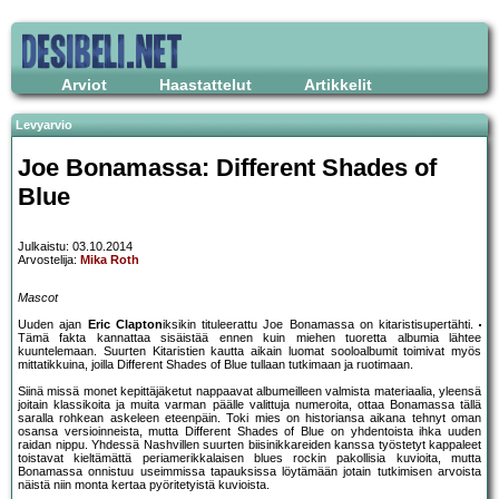
Arviot
Haastattelut
Artikkelit
Levyarvio
Joe Bonamassa: Different Shades of
Blue
Julkaistu: 03.10.2014
Arvostelija:
Mika Roth
Mascot
Uuden ajan
Eric Clapton
iksikin tituleerattu Joe Bonamassa on kitaristisupertähti.
Tämä fakta kannattaa sisäistää ennen kuin miehen tuoretta albumia lähtee
kuuntelemaan. Suurten Kitaristien kautta aikain luomat sooloalbumit toimivat myös
mittatikkuina, joilla Different Shades of Blue tullaan tutkimaan ja ruotimaan.
Siinä missä monet kepittäjäketut nappaavat albumeilleen valmista materiaalia, yleensä
joitain klassikoita ja muita varman päälle valittuja numeroita, ottaa Bonamassa tällä
saralla rohkean askeleen eteenpäin. Toki mies on historiansa aikana tehnyt oman
osansa versioinneista, mutta Different Shades of Blue on yhdentoista ihka uuden
raidan nippu. Yhdessä Nashvillen suurten biisinikkareiden kanssa työstetyt kappaleet
toistavat kieltämättä periamerikkalaisen blues rockin pakollisia kuvioita, mutta
Bonamassa onnistuu useimmissa tapauksissa löytämään jotain tutkimisen arvoista
näistä niin monta kertaa pyöritetyistä kuvioista.