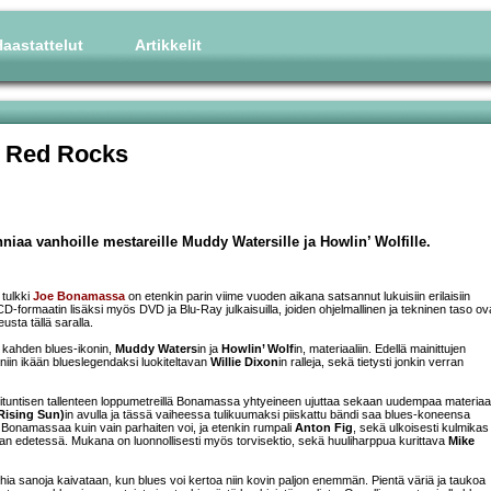
aastattelut
Artikkelit
 Red Rocks
niaa vanhoille mestareille Muddy Watersille ja Howlin’ Wolfille.
 tulkki
Joe Bonamassa
on etenkin parin viime vuoden aikana satsannut lukuisiin erilaisiin
la CD-formaatin lisäksi myös DVD ja Blu-Ray julkaisuilla, joiden ohjelmallinen ja tekninen taso ov
usta tällä saralla.
aa kahden blues-ikonin,
Muddy Waters
in ja
Howlin’ Wolf
in, materiaaliin. Edellä mainittujen
 niin ikään blueslegendaksi luokiteltavan
Willie Dixon
in ralleja, sekä tietysti jonkin verran
ksituntisen tallenteen loppumetreillä Bonamassa yhtyeineen ujuttaa sekaan uudempaa materiaal
Rising Sun)
in avulla ja tässä vaiheessa tulikuumaksi piiskattu bändi saa blues-koneensa
 Bonamassaa kuin vain parhaiten voi, ja etenkin rumpali
Anton Fig
, sekä ulkoisesti kulmikas 
an edetessä. Mukana on luonnollisesti myös torvisektio, sekä huuliharppua kurittava
Mike
turhia sanoja kaivataan, kun blues voi kertoa niin kovin paljon enemmän. Pientä väriä ja taukoa