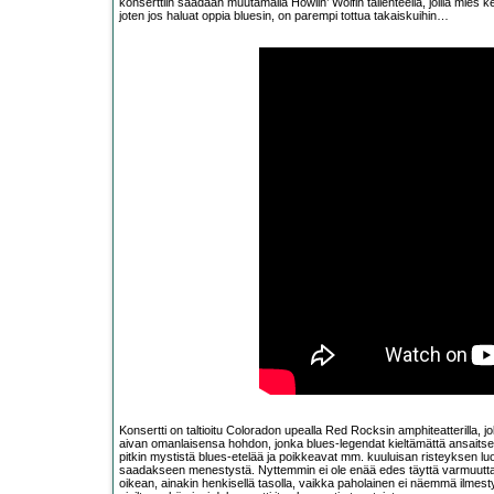
konserttiin saadaan muutamalla Howlin’ Wolfin tallenteella, joilla mies k
joten jos haluat oppia bluesin, on parempi tottua takaiskuihin…
Konsertti on taltioitu Coloradon upealla Red Rocksin amphiteatterilla, j
aivan omanlaisensa hohdon, jonka blues-legendat kieltämättä ansaitse
pitkin mystistä blues-etelää ja poikkeavat mm. kuuluisan risteyksen luo
saadakseen menestystä. Nyttemmin ei ole enää edes täyttä varmuutta 
oikean, ainakin henkisellä tasolla, vaikka paholainen ei näemmä ilmesty