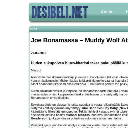
Arviot
H
DVD
Joe Bonamassa – Muddy Wolf At
27.03.2015
Uuden sukupolven blues-kitaristi tekee puku päällä kun
Mascot
Armoitettu blueskitaran kurittaja ja oman sukupolvensa (blues)tuntojen
konserttitallenteisiin. Miehen laulua ja kitarointia onkin saanut ihastel
olleet säännönmukaisesti ensiluokkaisia. Eikä tuorein paketti tee poikke
Kuten julkaisun nimikin jo vihjailee, on Bonamassa tarttunut tällä kert
mestareiden omien kappaleiden lisäksi biisilistaan on sisällytetty myös
Bonamassan omia kipaleita.
Sekoitussuhde on alussa historiaa suosiva ja vasta reilusti päälle ka
Siirtymä kohti nykyaikaa käynnistyy
Jimi Hendrix
in
Hey Baby (New 
kiitämään jo lähes äänennopeutta. Tekijämiehistä kasattu ryhmä tukee
sisäisesti taipuisa basisti
Michael Rhodes
, nostavat osakkeitaan keik
Henderson
, jonka johdossa puhallinosasto marssii samaan tahtiin.
Välispiikkejä ei juuri bändiesittelyä enempää kuulla, mutta mihin niitä 