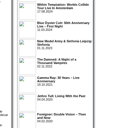
,
Within Temptation: Worlds Collide
Tour Live In Amsterdam
17.08.2024
Blue Öyster Cult: 50th Anniversary
Live – First Night
11.03.2024
New Model Army & Sinfonia Leipzig:
Sinfonia
01.11.2023
The Damned: A Night of a
Thousand Vampires
02.11.2022
Gamma Ray: 30 Years – Live
Anniversary
19.10.2021
Jethro Tull: Living With the Past
04.04.2020
le
Foreigner: Double Vision – Then
elevat
and Now
04.02.2020
in