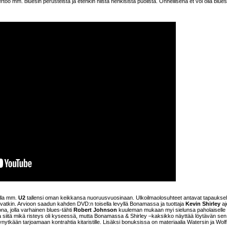
ertoo mm. bluesin perusteista ja etenkin niistä henkisistä puolista. Onnellisena et voi olla blues
olla mm.
U2
tallensi oman keikkansa nuoruusvuosinaan. Ulkoilmaolosuhteet antavat tapauksel
vatkin. Arvioon saadun kahden DVD:n toisella levyllä Bonamassa ja tuottaja
Kevin Shirley
aj
na, jolla varhainen blues-tähti
Robert Johnson
kuuleman mukaan myi sielunsa paholaiselle
siitä mikä risteys oli kyseessä, mutta Bonamassa & Shirley –kaksikko näyttää löytävän sen
nytkään tarjoamaan kontrahtia kitaristille. Lisäksi bonuksissa on materiaalia Watersin ja Wolf