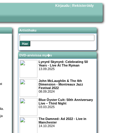
Kirjaudu
Rekisteröidy
|
Artistihaku
DVD-arvioissa my�s
Lynyrd Skynyrd: Celebrating 50
Years - Live At The Ryman
13.09.2025
John McLaughlin & The 4th
at
Dimension - Montreaux Jazz
Festival 2022
08.09.2024
Blue Öyster Cult: 50th Anniversary
Live – Third Night
03.03.2025
ia.
ja
The Damned: Ad 2022 - Live in
Manchester
14.10.2024