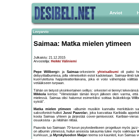
Arviot
H
Levyarvio
Saimaa: Matka mielen ytimeen
Julkaistu: 21.12.2015
Arvostelija:
Heikki Väliniemi
Pepe Willberg
in ja
Saimaa
-orkesterin
yhteisalbumi
oli paitsi h
debyyttialbuminsa, jolla viimeisetkin estot kadotetaan. Saimaa-ilmiö tul
kuorrutettuna happoteatterilaivana, joka ei voisi vähempää välittää
vetääkseen turpaan.
Tähän on tietysti yksinkertainen selitys: orkesteri ei tiennyt tekevän
Mikkola
kertoo: “Viimeistään tämän levyn jälkeen olen varma, että p
mielessä. Saimaa olisi halunnut esimerkiksi soittaa lisäkeikkoja Wil
syistä”.
Matka mielen ytimeen
-albumin musiikin kannalta merkittävin sat
saksofonisti-huilisti
Jussi Paavola
n, joka kasvattaa Karibialla appelsi
koota Saimaa yhteen ja järjestää cover-jamisessiot. Karibian-vieras
osuuksista - ja niitähän riittää.
Paavola tuo Saimaan 70-luvun psykedeeliseen progeiluun myös jazz-sävyj
on albumin ytimessä, huilun ansiosta takaumia tulee myös vaikkapa
V
kurkkuun, ja
Myrskyluodon Maija
n teema soi kauniisti, kun Saimaa vel