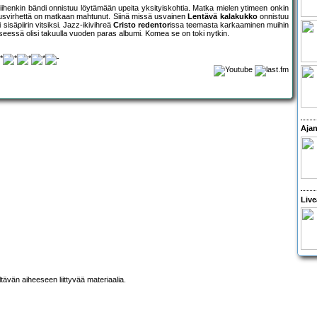
 siihenkin bändi onnistuu löytämään upeita yksityiskohtia. Matka mielen ytimeen onkin
eusvirhettä on matkaan mahtunut. Siinä missä usvainen
Lentävä kalakukko
onnistuu
 sisäpiirin vitsiksi. Jazz-ikivihreä
Cristo redentor
issa teemasta karkaaminen muihin
yseessä olisi takuulla vuoden paras albumi. Komea se on toki nytkin.
Ajan
Live
ltävän aiheeseen liittyvää materiaalia.