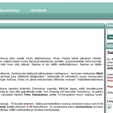
aastattelut
Artikkelit
Arti
Artis
Sa
erkkua joka solulle myös jättimenestys. Ilman Pepeä bändi julkaisee vihdoin
Ex-
T
ee suljetun ladon ovista läpi psykedeelisenä, puhallin- ja jousisektiolla sekä kuorolla
yhty
 mitä muut siitä pitävät. Saimaa ei ole täällä miellyttääkseen, Saimaa on täällä
levy
Will
sä albumia. Jamisessiot päätyivät pitkäsoitoksi vahingossa - tai kuten nokkamies
Matti
Linki
arhaat jutut yllättävät tekijänsäkin.” Sattumalla oli merkittävä osuus monessakin
fac
lbergin kanssa, mutta ne jäivät toteutumatta Mikkolan mukaan “määrittelemättömistä
ins
Pepe
tuma tapahtui kuitenkin Dominican saarella. Mikkola tapasi siellä lomaillessaan
ineja ja myy niitä paikallisella torilla. Kun Paavola tuli käymään Suomessa, oli pakko
(Päi
 vastaakin kitaristi
Timo Kämäräisen
ohella 73-minuuttisen levyn kaikista soolo-
Levy
ä - 70-luvulta tietenkin. Vaikka perkeleellisen isosti ja komeasti soiva rock’n’roll
esku Loiri
n pilviseen
4 20
-klassikkoon. Jo avauksena soiva
Joutsenlaulu
lyö luun
lottaa välillä vaahtopäitä ja ulvottaa hurrikaaneja.