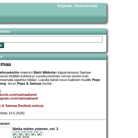
Kirjaudu
Rekisteröidy
|
stihaku
ti
imaa
ehosekoitin
-maestro
Matti Mikkola
n kipparoimasta Saimaa-
eestä ehdittiin kohista jo vuosikymmenen verran ennen kuin
rintamalla tapahtui mitään. Lopulta bändi nousi kaikkien huulille
Pepe
berg
-levyn
Pepe & Saimaa
myötä.
t:
ebook.com/saimaaband
tagram.com/saimaaband
 & Saimaa Desibeli.netissä
vitetty 14.5.2026)
arviot
Matka mielen ytimeen, vol. 2
14.05.2026