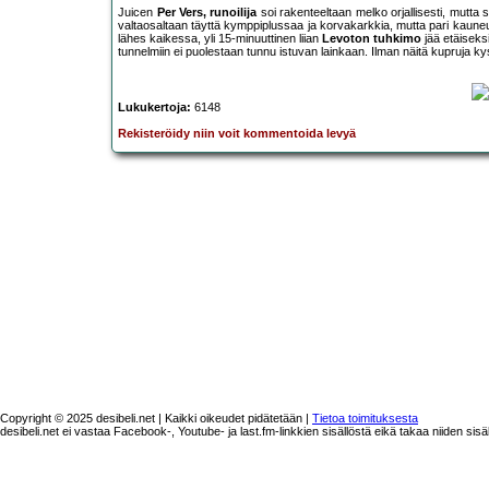
Juicen
Per Vers, runoilija
soi rakenteeltaan melko orjallisesti, mutta
valtaosaltaan täyttä kymppiplussaa ja korvakarkkia, mutta pari kaun
lähes kaikessa, yli 15-minuuttinen liian
Levoton tuhkimo
jää etäiseksi
tunnelmiin ei puolestaan tunnu istuvan lainkaan. Ilman näitä kupruja k
Lukukertoja:
6148
Rekisteröidy niin voit kommentoida levyä
Copyright © 2025 desibeli.net | Kaikki oikeudet pidätetään |
Tietoa toimituksesta
desibeli.net ei vastaa Facebook-, Youtube- ja last.fm-linkkien sisällöstä eikä takaa niiden sisä