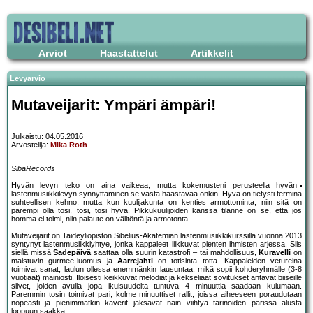
Arviot
Haastattelut
Artikkelit
Levyarvio
Mutaveijarit: Ympäri ämpäri!
Julkaistu: 04.05.2016
Arvostelija:
Mika Roth
SibaRecords
Hyvän levyn teko on aina vaikeaa, mutta kokemusteni perusteella hyvän
lastenmusiikkilevyn synnyttäminen se vasta haastavaa onkin. Hyvä on tietysti terminä
suhteellisen kehno, mutta kun kuulijakunta on kenties armottominta, niin sitä on
parempi olla tosi, tosi, tosi hyvä. Pikkukuulijoiden kanssa tilanne on se, että jos
homma ei toimi, niin palaute on välitöntä ja armotonta.
Mutaveijarit on Taideyliopiston Sibelius-Akatemian lastenmusiikkikurssilla vuonna 2013
syntynyt lastenmusiikkiyhtye, jonka kappaleet liikkuvat pienten ihmisten arjessa. Siis
siellä missä
Sadepäivä
saattaa olla suurin katastrofi – tai mahdollisuus,
Kuravelli
on
maistuvin gurmee-luomus ja
Aarrejahti
on totisinta totta. Kappaleiden vetureina
toimivat sanat, laulun ollessa enemmänkin lausuntaa, mikä sopii kohderyhmälle (3-8
vuotiaat) mainiosti. Iloisesti keikkuvat melodiat ja kekseliäät sovitukset antavat biiseille
siivet, joiden avulla jopa ikuisuudelta tuntuva 4 minuuttia saadaan kulumaan.
Paremmin tosin toimivat pari, kolme minuuttiset rallit, joissa aiheeseen poraudutaan
nopeasti ja pienimmätkin kaverit jaksavat näin viihtyä tarinoiden parissa alusta
loppuun saakka.