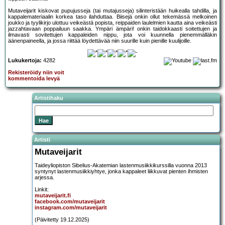
Mutaveijarit kiskovat pupujusseja (tai mutajusseja) silinteristään huikealla tahdilla, ja
kappalemateriaalin korkea taso ilahduttaa. Biisejä onkin ollut tekemässä melkoinen
joukko ja tyylikirjo ulottuu veikeästä popista, reippaiden laulelmien kautta aina veikeästi
jazzahtavaan poppailuun saakka. Ympäri ämpäri! onkin taidokkaasti soitettujen ja
ilmavasti sovitettujen kappaleiden nippu, jota voi kuunnella pienemmälläkin
äänenpaineella, ja jossa riittää löydettävää niin suurille kuin pienille kuulijoille.
Lukukertoja:
4282
Rekisteröidy niin voit
kommentoida levyä
Artistihaku
Artisti
Mutaveijarit
Taideyliopiston Sibelius-Akatemian lastenmusiikkikurssilla vuonna 2013
syntynyt lastenmusiikkiyhtye, jonka kappaleet liikkuvat pienten ihmisten
arjessa.
Linkit:
mutaveijarit.fi
facebook.com/mutaveijarit
instagram.com/mutaveijarit
(Päivitetty 19.12.2025)