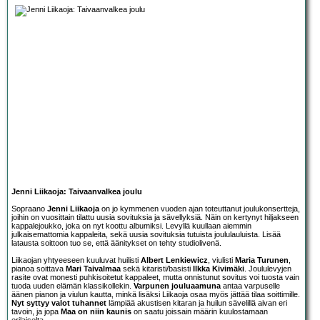
Jenni Liikaoja: Taivaanvalkea joulu
Sopraano
Jenni Liikaoja
on jo kymmenen vuoden ajan toteuttanut joulukonsertteja,
joihin on vuosittain tilattu uusia sovituksia ja sävellyksiä. Näin on kertynyt hiljakseen
kappalejoukko, joka on nyt koottu albumiksi. Levyllä kuullaan aiemmin
julkaisemattomia kappaleita, sekä uusia sovituksia tutuista joululauluista. Lisää
latausta soittoon tuo se, että äänitykset on tehty studiolivenä.
Liikaojan yhtyeeseen kuuluvat huilisti
Albert Lenkiewicz
, viulisti
Maria Turunen
,
pianoa soittava
Mari Taivalmaa
sekä kitaristi/basisti
Ilkka Kivimäki
. Joululevyjen
rasite ovat monesti puhkisoitetut kappaleet, mutta onnistunut sovitus voi tuosta vain
tuoda uuden elämän klassikollekin.
Varpunen jouluaamuna
antaa varpuselle
äänen pianon ja viulun kautta, minkä lisäksi Liikaoja osaa myös jättää tilaa soittimille.
Nyt syttyy valot tuhannet
lämpiää akustisen kitaran ja huilun sävelillä aivan eri
tavoin, ja jopa
Maa on niin kaunis
on saatu joissain määrin kuulostamaan
erilaiselta.