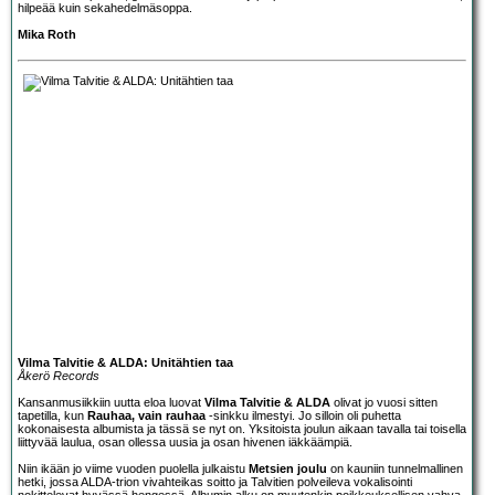
hilpeää kuin sekahedelmäsoppa.
Mika Roth
Vilma Talvitie & ALDA: Unitähtien taa
Åkerö Records
Kansanmusiikkiin uutta eloa luovat
Vilma Talvitie
&
ALDA
olivat jo vuosi sitten
tapetilla, kun
Rauhaa, vain rauhaa
-sinkku ilmestyi. Jo silloin oli puhetta
kokonaisesta albumista ja tässä se nyt on. Yksitoista joulun aikaan tavalla tai toisella
liittyvää laulua, osan ollessa uusia ja osan hivenen iäkkäämpiä.
Niin ikään jo viime vuoden puolella julkaistu
Metsien joulu
on kauniin tunnelmallinen
hetki, jossa ALDA-trion vivahteikas soitto ja Talvitien polveileva vokalisointi
nokittelevat hyvässä hengessä. Albumin alku on muutenkin poikkeuksellisen vahva,