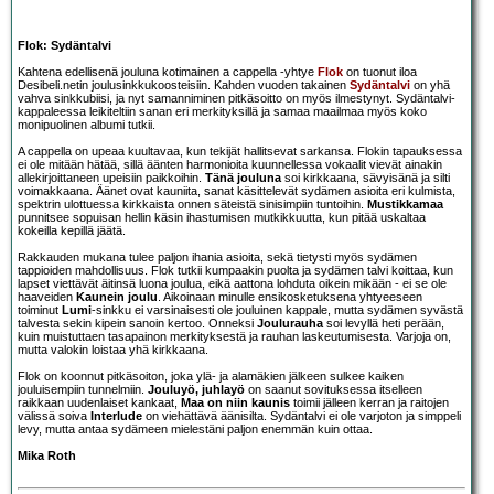
Flok: Sydäntalvi
Kahtena edellisenä jouluna kotimainen a cappella -yhtye
Flok
on tuonut iloa
Desibeli.netin joulusinkkukoosteisiin. Kahden vuoden takainen
Sydäntalvi
on yhä
vahva sinkkubiisi, ja nyt samanniminen pitkäsoitto on myös ilmestynyt. Sydäntalvi-
kappaleessa leikiteltiin sanan eri merkityksillä ja samaa maailmaa myös koko
monipuolinen albumi tutkii.
A cappella on upeaa kuultavaa, kun tekijät hallitsevat sarkansa. Flokin tapauksessa
ei ole mitään hätää, sillä äänten harmonioita kuunnellessa vokaalit vievät ainakin
allekirjoittaneen upeisiin paikkoihin.
Tänä jouluna
soi kirkkaana, sävyisänä ja silti
voimakkaana. Äänet ovat kauniita, sanat käsittelevät sydämen asioita eri kulmista,
spektrin ulottuessa kirkkaista onnen säteistä sinisimpiin tuntoihin.
Mustikkamaa
punnitsee sopuisan hellin käsin ihastumisen mutkikkuutta, kun pitää uskaltaa
kokeilla kepillä jäätä.
Rakkauden mukana tulee paljon ihania asioita, sekä tietysti myös sydämen
tappioiden mahdollisuus. Flok tutkii kumpaakin puolta ja sydämen talvi koittaa, kun
lapset viettävät äitinsä luona joulua, eikä aattona lohduta oikein mikään - ei se ole
haaveiden
Kaunein joulu
. Aikoinaan minulle ensikosketuksena yhtyeeseen
toiminut
Lumi
-sinkku ei varsinaisesti ole jouluinen kappale, mutta sydämen syvästä
talvesta sekin kipein sanoin kertoo. Onneksi
Joulurauha
soi levyllä heti perään,
kuin muistuttaen tasapainon merkityksestä ja rauhan laskeutumisesta. Varjoja on,
mutta valokin loistaa yhä kirkkaana.
Flok on koonnut pitkäsoiton, joka ylä- ja alamäkien jälkeen sulkee kaiken
jouluisempiin tunnelmiin.
Jouluyö, juhlayö
on saanut sovituksessa itselleen
raikkaan uudenlaiset kankaat,
Maa on niin kaunis
toimii jälleen kerran ja raitojen
välissä soiva
Interlude
on viehättävä äänisilta. Sydäntalvi ei ole varjoton ja simppeli
levy, mutta antaa sydämeen mielestäni paljon enemmän kuin ottaa.
Mika Roth