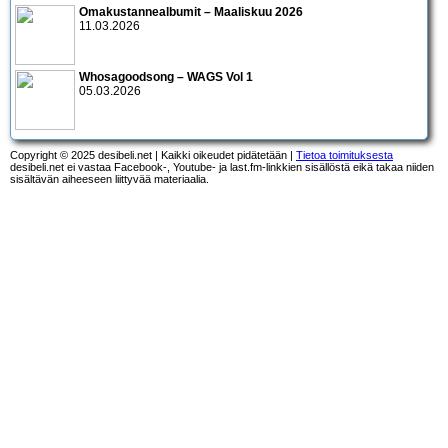
Omakustannealbumit – Maaliskuu 2026
11.03.2026
Whosagoodsong – WAGS Vol 1
05.03.2026
Copyright © 2025 desibeli.net | Kaikki oikeudet pidätetään |
Tietoa toimituksesta
desibeli.net ei vastaa Facebook-, Youtube- ja last.fm-linkkien sisällöstä eikä takaa niiden
sisältävän aiheeseen liittyvää materiaalia.