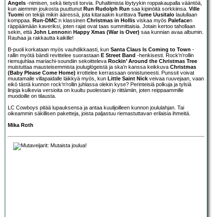
Angels
-nimisen, sekä tietysti torvia. Puhaltimista löytyykin roppakaupalla vääntöä,
kun aiemmin joukosta puuttunut
Run Rudolph Run
saa kipinöitä sorkkiinsa.
Ville
Tuomi
on tekijä mikin ääressä, jota kitaraakin kurittava
Tume Uusitalo
laulullaan
komppaa.
Run-DMC
:n klassinen
Christmas in Hollis
viskaa myös
Paleface
n
räppäämään kaveriksi, joten rajat ovat taas summittaisia. Jotain kertoo tahollaan
sekin, että
John Lennon
in
Happy Xmas (War is Over)
saa kunnian avaa albumin.
Rauhaa ja rakkautta kaikille!
B-puoli korkataan myös vauhdikkaasti, kun
Santa Claus Is Coming to Town
-
rallin myötä bändi revittelee suorastaan
E Street Band
-henkisesti. Rock’n’rollin
riemujuhlaa mariachi-soundiin sekoitteleva
Rockin’ Around the Christmas Tree
muistuttaa mausteisemmista jouluglögeistä ja ska’n kanssa keikkuva
Christmas
(Baby Please Come Home)
irrottelee kerrassaan onnistuneesti. Punssit voivat
muutamalle villapaidalle läikkyä myös, kun
Little Saint Nick
veivaa ruuvejaan, vaan
eikö tästä kunnon rock’n’rollin juhlassa olekin kyse? Perinteisiä polkuja ja tylsiä
linjoja kulkevia versioita on kuultu puolestani jo riittämiin, joten reippaammille
muodoille on tilausta.
LC Cowboys pitää lupauksensa ja antaa kuulijoilleen kunnon joululahjan. Tai
oikeammin säkillisen paketteja, joista paljastuu riemastuttavan erilaisia ihmeitä.
Mika Roth