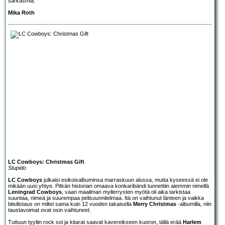
sarkasmia.
Mika Roth
LC Cowboys: Christmas Gift
Stupido
LC Cowboys
julkaisi esikoisalbuminsa marraskuun alussa, mutta kyseessä ei ole
mikään uusi yhtye. Pitkän historian omaava konkaribändi tunnettiin aiemmin nimellä
Leningrad Cowboys
, vaan maailman myllerrysten myötä oli aika tarkistaa
suuntaa, nimeä ja suurempaa pelisuunnitelmaa. Itä on vaihtunut länteen ja vaikka
biisilistaus on miltei sama kuin 12 vuoden takaisella
Merry Christmas
-albumilla, niin
taustavoimat ovat osin vaihtuneet.
Tuttuun tyyliin rock soi ja kitarat saavat kavereikseen kuoron, tällä erää
Harlem