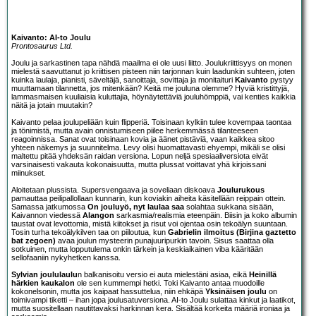
Kaivanto: AI-to Joulu
Prontosaurus Ltd.
Joulu ja sarkastinen tapa nähdä maailma ei ole uusi liitto. Joulukriittisyys on monen
mielestä saavuttanut jo kriittisen pisteen niin tarjonnan kuin laadunkin suhteen, joten
kuinka laulaja, pianisti, säveltäjä, sanoittaja, sovittaja ja monitaituri
Kaivanto
pystyy
muuttamaan tilannetta, jos mitenkään? Keitä me jouluna olemme? Hyviä kristittyjä,
lammasmaisen kuuliaisia kuluttajia, höynäytettäviä jouluhömppiä, vai kenties kaikkia
näitä ja jotain muutakin?
Kaivanto pelaa joulupeliään kuin flipperiä. Toisinaan kylkiin tulee kovempaa taontaa
ja tönimistä, mutta avain onnistumiseen piilee herkemmässä tilanteeseen
reagoinnissa. Sanat ovat toisinaan kovia ja äänet pistäviä, vaan kaikkea sitoo
yhteen näkemys ja suunnitelma. Levy olisi huomattavasti ehyempi, mikäli se olisi
maltettu pitää yhdeksän raidan versiona. Lopun neljä spesiaaliversiota eivät
varsinaisesti vakauta kokonaisuutta, mutta plussat voittavat yhä kirjoissani
miinukset.
Aloitetaan plussista. Supersvengaava ja soveliaan diskoava
Joulurukous
pamauttaa peilipallollaan kunnarin, kun koviakin aiheita käsitellään reippain ottein.
Samassa jatkumossa
On jouluyö, nyt laulaa saa
solahtaa sukkana sisään,
Kaivannon viedessä
Alangon
sarkasmia/realismia eteenpäin. Biisin ja koko albumin
taustat ovat levottomia, mistä kiitokset ja risut voi ojentaa osin tekoälyn suuntaan.
Tosin turha tekoälykilven taa on piiloutua, kun
Gabrielin ilmoitus (Birjina gaztetto
bat zegoen)
avaa joulun mysteerin punajuuripurkin tavoin. Sisus saattaa olla
sotkuinen, mutta lopputulema onkin tärkein ja keskiaikainen viba kääritään
sellofaaniin nykyhetken kanssa.
Sylvian joululaulu
n balkanisoitu versio ei auta mielestäni asiaa, eikä
Heinillä
härkien kaukalon
ole sen kummempi hetki. Toki Kaivanto antaa muodoille
kokonelsonin, mutta jos kaipaat hassuttelua, niin ehkäpä
Yksinäisen joulu
on
toimivampi tiketti – ihan jopa joulusatuversiona. AI-to Joulu sulattaa kinkut ja laatikot,
mutta suositellaan nautittavaksi harkinnan kera. Sisältää korkeita määriä ironiaa ja