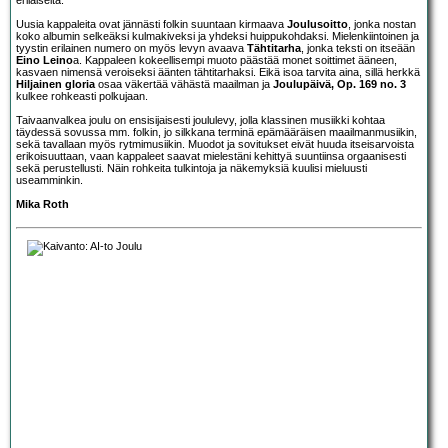
Uusia kappaleita ovat jännästi folkin suuntaan kirmaava
Joulusoitto
, jonka nostan
koko albumin selkeäksi kulmakiveksi ja yhdeksi huippukohdaksi. Mielenkiintoinen ja
tyystin erilainen numero on myös levyn avaava
Tähtitarha
, jonka teksti on itseään
Eino Leino
a. Kappaleen kokeellisempi muoto päästää monet soittimet ääneen,
kasvaen nimensä veroiseksi äänten tähtitarhaksi. Eikä isoa tarvita aina, sillä herkkä
Hiljainen gloria
osaa väkertää vähästä maailman ja
Joulupäivä, Op. 169 no. 3
kulkee rohkeasti polkujaan.
Taivaanvalkea joulu on ensisijaisesti joululevy, jolla klassinen musiikki kohtaa
täydessä sovussa mm. folkin, jo silkkana terminä epämääräisen maailmanmusiikin,
sekä tavallaan myös rytmimusiikin. Muodot ja sovitukset eivät huuda itseisarvoista
erikoisuuttaan, vaan kappaleet saavat mielestäni kehittyä suuntiinsa orgaanisesti
sekä perustellusti. Näin rohkeita tulkintoja ja näkemyksiä kuulisi mieluusti
useamminkin.
Mika Roth