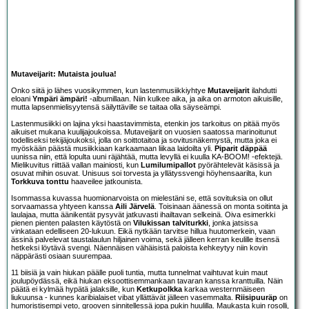
Mutaveijarit: Mutaista joulua!
Onko siitä jo lähes vuosikymmen, kun lastenmusiikkiyhtye
Mutaveijarit
ilahdutti
eloani
Ympäri ämpäri!
-albumillaan. Niin kulkee aika, ja aika on armoton aikuisille,
mutta lapsenmielisyytensä säilyttäville se taitaa olla säyseämpi.
Lastenmusiikki on lajina yksi haastavimmista, etenkin jos tarkoitus on pitää myös
aikuiset mukana kuulijajoukoissa. Mutaveijarit on vuosien saatossa marinoitunut
todelliseksi tekijäjoukoksi, jolla on soittotaitoa ja sovitusnäkemystä, mutta joka ei
myöskään päästä musiikkiaan karkaamaan liikaa laidoilta yli.
Piparit däppää
uunissa niin, että lopulta uuni räjähtää, mutta levyllä ei kuulla KA-BOOM! -efektejä.
Mielikuvitus riittää vallan mainiosti, kun
Lumilumipallot
pyörähtelevät käsissä ja
osuvat mihin osuvat. Unisuus soi torvesta ja yllätyssvengi höyhensaarilta, kun
Torkkuva tonttu
haaveilee jatkounista.
Isommassa kuvassa huomionarvoista on mielestäni se, että sovituksia on ollut
sorvaamassa yhtyeen kanssa
Aili Järvelä
. Toisinaan äänessä on monta soitinta ja
laulajaa, mutta äänikentät pysyvät jatkuvasti ihailtavan selkeinä. Oiva esimerkki
pienen pienten palasten käytöstä on
Vilukissan talviturkki
, jonka jatsissa
vinkataan edelliseen 20-lukuun. Eikä nytkään tarvitse hillua huutomerkein, vaan
ässinä palvelevat taustalaulun hiljainen voima, sekä jälleen kerran keulille itsensä
hetkeksi löytävä svengi. Näennäisen vähäisistä paloista kehkeytyy niin kovin
näppärästi osiaan suurempaa.
11 biisiä ja vain hiukan päälle puoli tuntia, mutta tunnelmat vaihtuvat kuin maut
joulupöydässä, eikä hiukan eksoottisemmankaan tavaran kanssa kranttuilla. Näin
päätä ei kylmää hypätä jalaksille, kun
Ketkupolkka
karkaa westernmäiseen
liukuunsa - kunnes karibialaiset vibat yllättävät jälleen vasemmalta.
Riisipuuräp
on
humoristisempi veto, grooven sinnitellessä jopa pukin huulilla. Maukasta kuin rosolli,