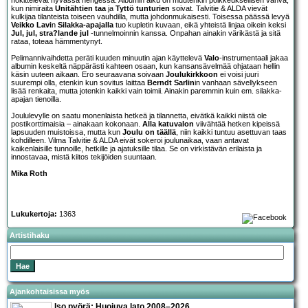
kun nimiraita
Unitähtien taa
ja
Tyttö tunturien
soivat. Talvitie & ALDA vievät
kulkijaa tilanteista toiseen vauhdilla, mutta johdonmukaisesti. Toisessa päässä levyä
Veikko Lavi
n
Silakka-apajalla
tuo kupletin kuvaan, eikä yhteistä linjaa oikein keksi
Jul, jul, stra?lande jul
-tunnelmoinnin kanssa. Onpahan ainakin värikästä ja sitä
rataa, toteaa hämmentynyt.
Pelimannivaihdetta peräti kuuden minuutin ajan käyttelevä
Valo
-instrumentaali jakaa
albumin keskeltä näppärästi kahteen osaan, kun kansansävelmää ohjataan hellin
käsin uuteen aikaan. Ero seuraavana soivaan
Joulukirkkoon
ei voisi juuri
suurempi olla, etenkin kun sovitus laittaa
Berndt Sarlin
in vanhaan sävellykseen
lisää renkaita, mutta jotenkin kaikki vain toimii. Ainakin paremmin kuin em. silakka-
apajan tienoilla.
Joululevylle on saatu monenlaista hetkeä ja tilannetta, eivätkä kaikki niistä ole
postikorttimaisia – ainakaan kokonaan.
Alla katuvalon
viivähtää hetken kipeissä
lapsuuden muistoissa, mutta kun
Joulu on täällä
, niin kaikki tuntuu asettuvan taas
kohdilleen. Vilma Talvitie & ALDA eivät sokeroi joulunaikaa, vaan antavat
kaikenlaisille tunnoille, hetkille ja ajatuksille tilaa. Se on virkistävän erilaista ja
innostavaa, mistä kiitos tekijöiden suuntaan.
Mika Roth
Lukukertoja:
1363
Artistihaku
Ajankohtaisissa myös
Iso pyörä: Huojuva lato 2008–2026