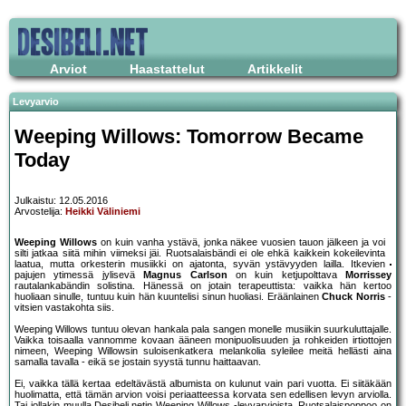
Arviot
Haastattelut
Artikkelit
Levyarvio
Weeping Willows: Tomorrow Became
Today
Julkaistu: 12.05.2016
Arvostelija:
Heikki Väliniemi
Weeping Willows
on kuin vanha ystävä, jonka näkee vuosien tauon jälkeen ja voi
silti jatkaa siitä mihin viimeksi jäi. Ruotsalaisbändi ei ole ehkä kaikkein kokeilevinta
laatua, mutta orkesterin musiikki on ajatonta, syvän ystävyyden lailla. Itkevien
pajujen ytimessä jylisevä
Magnus Carlson
on kuin ketjupolttava
Morrissey
rautalankabändin solistina. Hänessä on jotain terapeuttista: vaikka hän kertoo
huoliaan sinulle, tuntuu kuin hän kuuntelisi sinun huoliasi. Eräänlainen
Chuck Norris
-
vitsien vastakohta siis.
Weeping Willows tuntuu olevan hankala pala sangen monelle musiikin suurkuluttajalle.
Vaikka toisaalla vannomme kovaan ääneen monipuolisuuden ja rohkeiden irtiottojen
nimeen, Weeping Willowsin suloisenkatkera melankolia syleilee meitä hellästi aina
samalla tavalla - eikä se jostain syystä tunnu haittaavan.
Ei, vaikka tällä kertaa edeltävästä albumista on kulunut vain pari vuotta. Ei siitäkään
huolimatta, että tämän arvion voisi periaatteessa korvata sen edellisen levyn arviolla.
Tai jollakin muulla Desibeli.netin Weeping Willows -levyarvioista. Ruotsalaispoppoo on