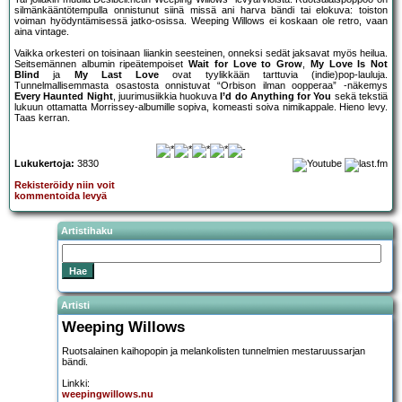
silmänkääntötempulla onnistunut siinä missä ani harva bändi tai elokuva: toiston
voiman hyödyntämisessä jatko-osissa. Weeping Willows ei koskaan ole retro, vaan
aina vintage.
Vaikka orkesteri on toisinaan liiankin seesteinen, onneksi sedät jaksavat myös heilua.
Seitsemännen albumin ripeätempoiset
Wait for Love to Grow
,
My Love Is Not
Blind
ja
My Last Love
ovat tyylikkään tarttuvia (indie)pop-lauluja.
Tunnelmallisemmasta osastosta onnistuvat “Orbison ilman oopperaa” -näkemys
Every Haunted Night
, juurimusiikkia huokuva
I’d do Anything for You
sekä tekstiä
lukuun ottamatta Morrissey-albumille sopiva, komeasti soiva nimikappale. Hieno levy.
Taas kerran.
Lukukertoja:
3830
Rekisteröidy niin voit
kommentoida levyä
Artistihaku
Artisti
Weeping Willows
Ruotsalainen kaihopopin ja melankolisten tunnelmien mestaruussarjan
bändi.
Linkki:
weepingwillows.nu