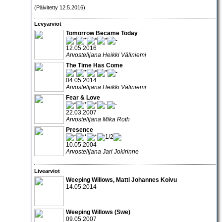
(Päivitetty 12.5.2016)
Levyarviot
Tomorrow Became Today
12.05.2016
Arvostelijana Heikki Väliniemi
The Time Has Come
04.05.2014
Arvostelijana Heikki Väliniemi
Fear & Love
22.03.2007
Arvostelijana Mika Roth
Presence
10.05.2004
Arvostelijana Jari Jokirinne
Livearviot
Weeping Willows, Matti Johannes Koivu
14.05.2014
Weeping Willows
(Swe)
09.05.2007