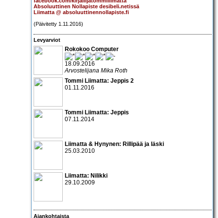
facebook.com/kirjailijatommiliimatta
Absoluuttinen Nollapiste desibeli.netissä
Liimatta @ absoluuttinennollapiste.fi
(Päivitetty 1.11.2016)
Levyarviot
Rokokoo Computer
18.09.2016
Arvostelijana Mika Roth
Tommi Liimatta: Jeppis 2
01.11.2016
Tommi Liimatta: Jeppis
07.11.2014
Liimatta & Hynynen: Rillipää ja läski
25.03.2010
Liimatta: Nilikki
29.10.2009
Ajankohtaista