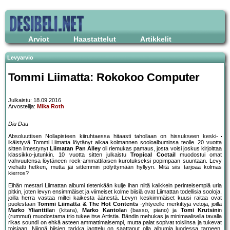
Arviot
Haastattelut
Artikkelit
Levyarvio
Tommi Liimatta: Rokokoo Computer
Julkaistu: 18.09.2016
Arvostelija:
Mika Roth
Diu Dau
Absoluuttisen Nollapisteen kiiruhtaessa hitaasti tahollaan on hissukseen keski-
ikäistyvä Tommi Liimatta löytänyt aikaa kolmannen sooloalbuminsa teolle. 20 vuotta
sitten ilmestynyt
Liimatan Pan Alley
oli riemukas pamaus, josta voisi joskus kirjoittaa
klassikko-jutunkin. 10 vuotta sitten julkaistu
Tropical Coctail
muodostui omat
vahvuutensa löytäneen rock-ammattilaisen kurotukseksi popimpaan suuntaan. Levy
viehätti hetken, mutta jäi sittemmin pölyttymään hyllyyn. Mitä siis tarjoaa kolmas
kierros?
Eihän mestari Liimattan albumi tietenkään kulje ihan niitä kaikkein perinteisempiä uria
pitkin, joten levyn ensimmäiset ja viimeiset kolme biisiä ovat Liimattan todellisia sooloja,
joilla herra vastaa miltei kaikesta äänestä. Levyn keskimmäiset kuusi raitaa ovat
puolestaan
Tommi Liimatta & The Hot Contents
-yhtyeelle merkittyjä vetoja, joilla
Marko Ylianttila
n (kitara),
Marko Kantola
n (basso, piano) ja
Tomi Krutsin
in
(rummut) muodostama trio tukee itse Artistia. Bändin mehukas ja minimaalisella tavalla
rikas soundi on ehkä asteen ammattimaisempi, mutta palat sopivat toisiinsa ja tukevat
toisiaan. Niinpä biisien tarkka jaottelu on saattanut olla albumia luodessa tarpeen,