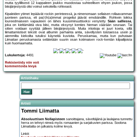
mutta tyylillisesti 12 kappaleen joukko muodostaa suhteellisen ehyen joukon, jossa
biisijärjestystä olisi voinut sekoitella rohkeasti.
Kipaleiden ytimet lepäävät rockin perinteessä, ja nimenomaan sellaisen rollaavamman
juonteen parissa, eli pa(r)h(a)immat progeilut jäävät emobändille. Rohkein loikka
loureedmaiseen vapauteen on lähes kuusiminuuttiseksi venytetty
Sään salliessa
,
joka on kieltämättä oiva biisi, mutta eksynyt kenties hieman väärään seuraan. Tai
sitten voidaan syyttää jälleen biisijärjestystä. Muita irtiottoja ei juuri koeta, sillä
liimattamistiset tekstit ovat albumin parhainta antia, sävellysten toistaessa usein jo
aiemmilta kiekoilta tutuiksi käyneitä kuvioita. Peruskamaa, mutta kun puhutaan
Liimattan peruskamasta selätetään suurin osan kotimaisen rock-kentän kilpailijoista
kuin huomaamatta.
Lukukertoja:
4491
Rekisteröidy niin voit
kommentoida levyä
Artistihaku
Artisti
Tommi Liimatta
Absoluuttisen Nollapisteen
sanoittajana, säveltäjänä ja laulajana tunnettu
herra on tehnyt nimeä myös romaanien ja sarjakuvien parissa. Soolona
Liimattalta on julkaistu kolme levyä.
Linkit: