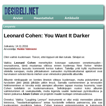
Arviot
Haastattelut
Artikkelit
Levyarvio
Leonard Cohen: You Want It Darker
Julkaistu: 14.11.2016
Arvostelija:
Heikki Väliniemi
Olen valmis kuolemaan. Toivon, ettei loppuni ole liian tukala. Siinäpä se.
Vaikka
Leonard Cohen
menehtyikin kotonaan sattuneen onnettomuuden
seurauksena, tämä muutamaa viikkoa ennen kuolemaa New Yorker -lehden
haastattelussa lausuttu kommentti kertoo kaiken. Taiteilija yritti kyllä myöhemmin
siloitella sanojaan, mutta pitkäaikaisen sairauden myötävaikuttamat ajatukset ovat
harvinaisen selvästi läsnä miehen uran viimeiseksi jääneellä albumilla.
Albumin nimikappale on kenties ilmeisin viittaus kuolemaan, mutta poistuminen ja
hyvästien jättö jättää jälkiään pitkin levyä. Samalla vanheneminen ja terveyden
heikkeneminen ei kirvoita enää aiempien albumien tapaan mustaa huumoria, vaan
Cohen todellakin on kuolemanvakava. Selkäkipujen vuoksi koko albumin
valmistuminen oli vaakalaudalla, mutta legenda saatiin laulamaan pyörätuolissa ja
hänen poikansa
Adam Cohen
vei projektin maaliin tuottajan ominaisuudessa.
Onneksi. Vaikka “Laughing Lennyn” instrumentti ei ollut enää menneiden päivien
loistossa, “haudankaivajabasso” antaa hyvästeille sellaista painoarvoa, jota saa
kuolevaisten musiikista hakea. Cohen kanavoi epäonnistumisia ja katumusta