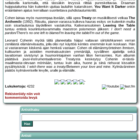
sellaisella karismalla, että tässäkin levyssä riittää pureskeltavaa. Draaman
huipputaiturina hän kuitenkin ujuttaa lauluihin katarsiksen.
You Want It Darker
onkin
eräänlainen ajatus kerrallaan suoritettava puhdistautumisriitti.
Cohen lainaa myös nuorempaa itseään, sillä upea
Treaty
on musiikillisesti velkaa
The
Anthem
ille (1992). Riisuttu, pianon varassa kulkeva hauras esitys on kuitenkin muilta
osin sisarlaulunsa täydellinen vastakohta. Katkeransuloinen
Leaving the Table
tuntuu entistä kouriintuntuvammalta maestron poismenon jälkeen:
I don’t need a
pardon/There’s no one left to blame/I’m leaving the table/I’m out of the game
.
Leonard Cohenin myötä tältä planeetalta häipyi valtavan siirtolohkareen verran
zeniläistä elämänviisautta, jolla olisi nyt käyttöä kenties enemmän kuin koskaan. Hän
ui vastarannan kiiskenä ajan henkeä vastaan: Cohen oli elämänmyönteinen ihmisen,
kulttuurien ja asioiden moninaisuuksien ymmärtäjä, syvällinen ajattelija sekä
tavattoman sivistynyt ja huumorintajuinen vanhan liiton herrasmies. Kun albumin
päättävä jousi-instrumentaaliversio Treatysta keskeytyy Cohenin ei-tästä-
maailmasta-olevaan mörinään, tuntuu kuin aika, huone ja siinä riehuvat kissatkin
pysähtyisivät:
I wish there was a treaty/Between your love and mine
. Kylmäväreinen
päätös kylmäveriselle levylle, uralle ja elämälle.
Lukukertoja:
4232
Rekisteröidy niin voit
kommentoida levyä
Artistihaku
Artisti