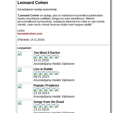
Leonard Cohen
Kanadalainen laulaja-lauluntekijä.
"
Leonard Cohen
on laulaja, jota on mahdoton kuunnella kuulokkeiden
kautta yösydännä selällään sängyssä unta odotellessa. Miehen
persoonallisesti hyrisevästä, matalasta äänestä kun tulee ei vain kylmiä
väreitä, vaan myös virtsat housuun ikään kuin kaupan päälle."
Linkki:
leonardcohen.com
(Päivitetty 14.11.2016)
Levyarviot
You Want It Darker
14.11.2016
Arvostelijana Heikki Väliniemi
Live in Dublin
08.01.2015
Arvostelijana Heikki Väliniemi
Popular Problems
23.10.2014
Arvostelijana Heikki Väliniemi
Songs from the Road
13.11.2010
Arvostelijana Heikki Väliniemi