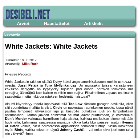
Arviot
Haastattelut
Artikkelit
Levyarvio
White Jackets: White Jackets
Julkaistu: 18.03.2017
Arvostelija:
Mika Roth
Pinetree Records
White Jacketsin takkien sisältä löytyy kaksi anglo-amerikkalaiseen rockiin uskovaa
miestä,
Jussi Petäjä
ja
Turo Myllynkangas
. Jo muissakin tulissa karaistuneen
kaksikon debyyttiä on kypsytelty hiljalleen pari vuotta, herrojen toimiessa niin
tuottajina, äänittäjinä kuin kaiken musiikin toteuttajina. Eli taiteellinen vapaus on ainakin
saavutettu, mutta miltä uurastuksen hedelmät maistuvat?
Albumi käynnistyy todella lupaavasti, sillä
Too Low
rämisee garagen aavikoilla, ollen
silti soundeiltaan hallittu ja siisti.
Circle
on puolestaan aurinkoinen poppis, jossa päivä
paistaa lempeästi lehväkaton läpi ja kasvoille puhaltava tuuli on lämpötilaltaan
optimaalinen. Tämän jälkeen selvimmät osumat jäävät puuttumaan, ja esimerkiksi
Don’t Murder
vaikuttaa harmillisen hajanaiselta, kaikista ensiluokan elementeistään
huolimatta. Lähimmäs saatteessa mainittua folkkia kaksikko pääsee riisutun
Hymns
of Hate
n voimin, biisin herätellessä Appalakkien tienoiden tuntoja. Sielua koskettaa
myös
Birds
, vaikka teksti on täyttä
Johnny Cash
iä – vai onko siivu juuri tuon takia
niin väkevä? Hmm.