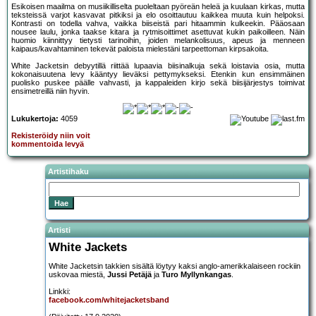
Esikoisen maailma on musiikilliselta puoleltaan pyöreän heleä ja kuulaan kirkas, mutta
teksteissä varjot kasvavat pitkiksi ja elo osoittautuu kaikkea muuta kuin helpoksi.
Kontrasti on todella vahva, vaikka biiseistä pari hitaammin kulkeekin. Pääosaan
nousee laulu, jonka taakse kitara ja rytmisoittimet asettuvat kukin paikoilleen. Näin
huomio kiinnittyy tietysti tarinoihin, joiden melankolisuus, apeus ja menneen
kaipaus/kavahtaminen tekevät paloista mielestäni tarpeettoman kirpsakoita.
White Jacketsin debyytillä riittää lupaavia biisinalkuja sekä loistavia osia, mutta
kokonaisuutena levy kääntyy lieväksi pettymykseksi. Etenkin kun ensimmäinen
puolisko puskee päälle vahvasti, ja kappaleiden kirjo sekä biisijärjestys toimivat
ensimetreillä niin hyvin.
Lukukertoja:
4059
Rekisteröidy niin voit
kommentoida levyä
Artistihaku
Artisti
White Jackets
White Jacketsin takkien sisältä löytyy kaksi anglo-amerikkalaiseen rockiin
uskovaa miestä,
Jussi Petäjä
ja
Turo Myllynkangas
.
Linkki:
facebook.com/whitejacketsband