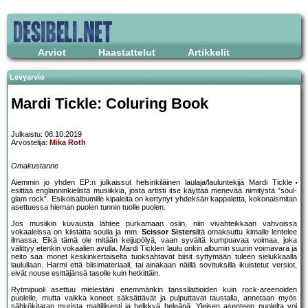
Arviot
Haastattelut
Artikkelit
Levyarvio
Mardi Tickle: Coluring Book
Julkaistu: 08.10.2019
Arvostelija:
Mika Roth
Omakustanne
Aiemmin jo yhden EP:n julkaissut helsinkiläinen laulaja/lauluntekijä Mardi Tickle
esittää englanninkielistä musiikkia, josta artisti itse käyttää menevää nimitystä ”soul-
glam rock”. Esikoisalbumille kipaleita on kertynyt yhdeksän kappaletta, kokonaismitan
asettuessa hieman puolen tunnin tuolle puolen.
Jos musiikin kuvausta lähtee purkamaan osiin, niin vivahteikkaan vahvoissa
vokaaleissa on kiistatta soulia ja mm.
Scissor Sisters
iltä omaksuttu kimalle lentelee
ilmassa. Eikä tämä ole mitään keijupölyä, vaan syvältä kumpuavaa voimaa, joka
välittyy etenkin vokaalien avulla. Mardi Ticklen laulu onkin albumin suurin voimavara ja
neito saa monet keskinkertaiselta tuoksahtavat biisit syttymään tuleen sielukkaalla
laulullaan. Harmi että biisimateriaali, tai ainakaan näillä sovituksilla ikuistetut versiot,
eivät nouse esittäjänsä tasolle kuin hetkittäin.
Rytmipuoli asettuu mielestäni enemmänkin tanssilattioiden kuin rock-areenoiden
puolelle, mutta vaikka koneet säksättävät ja pulputtavat taustalla, annetaan myös
sähkökitaran murista maltillisesti ja helkkyä heleänä. Yleisen asenteen puolelta voi