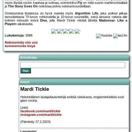
myös löytää rockin kapinaa ja voimaa, esimerkiksi
Fly
on mitä suorin mahtirockballadi
ja
The Story Goes On
notkistaa polvia seiskarisoundeillaan.
Onnistumisia listatessa on hyvä mainita myös
Algorithm Life
, joka polkee jalkaa
tanssilattiasta 70-luvun rohkeudella ja 10-luvun soundeilla, sekä ainoana raitana alle
kolmen minuutin kirivä
Diva
, jolla Mardi Tickle viistää läheltä
Madonna
n
Like a
Prayer
in aikakautta.
Lukukertoja:
3088
Rekisteröidy niin voit
kommentoida levyä
Artistihaku
Artisti
Mardi Tickle
Helsinkiläinen laulaja/lauluntekijä esittää sielukasta, englanninkielistä soul-
glam rockia.
Linkit:
facebook.com/marditickle
instagram.com/marditickle
(Päivitetty 27.2.2023)
Levyarviot