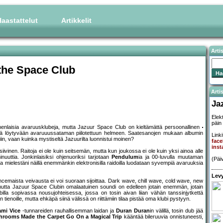
aastattelut
Artikkelit
Arti
the Space Club
Artis
Ja
Elek
päin
enlaisia avaruusklubeja, mutta Jazuur Space Club on kieltämättä persoonallinen
stä löytyvään avaruuussataman piilotettuun helmeen. Saatesanojen mukaan albumin
Linki
siin, vaan kuinka mystiseltä Jazuurilta luonnistui moinen?
fac
ins
siivinen. Raitoja ei ole kuin seitsemän, mutta kun joukossa ei ole kuin yksi ainoa alle
uuttia. Jonkinlaisiksi ohjenuoriksi tarjotaan
Pendulum
ia ja 00-luvulla muutaman
(Päi
a mielestäni näillä enemmänkin elektronisilla raidoilla luodataan syvempiä avaruuksia
Levy
ancemaista veivausta ei voi suoraan sijoittaa. Dark wave, chill wave, cold wave, new
n, mutta Jazuur Space Clubin omalaatuinen soundi on edelleen jotain enemmän, jotain
klubilla sopivassa nousujohteisessa, jossa on tosin aivan liian vähän tanssinjytkettä
 tienoille, mutta ehkäpä siinä välissä on riittämiin tilaa pistää oma klubi pystyyn.
ami Vice
-tunnareiden rauhallisemman laidan ja
Duran Duran
in välillä, tosin dub jää
rooms Made the Carpet Go On a Magical Trip
kääntää bileruuvia onnistuneesti,