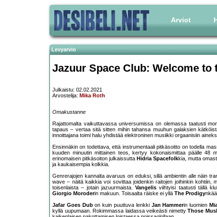
Arviot
H
Levyarvio
Jazuur Space Club: Welcome to 
Julkaistu: 02.02.2021
Arvostelija:
Mika Roth
Omakustanne
Rajattomalta vaikuttavassa universumissa on olemassa taatusti mon
tapaus – vertaa sitä sitten mihin tahansa muuhun galaksien kätköi
innoittajana toimi halu yhdistää elektroninen musiikki orgaanisiin ainek
Ensinnäkin on todettava, että instrumentaali pitkäsoitto on todella mas
kuuden minuutin mittainen teos, kertyy kokonaismittaa päälle 48 min
erinomaisen pitkäsoiton julkaissutta
Hidria Spacefolk
kia, mutta omast
ja kaukaisempia kolkkia.
Genrerajojen kannalta avaruus on eduksi, sillä ambientin alle näin tr
wave – näitä kaikkia voi sovittaa joidenkin raitojen joihinkin kohtii
toisenlaista – jotain jazuurmaista.
Vangelis
viihtyisi taatusti tällä 
Giorgio Moroder
in makuun. Toisaalta räiske ei yllä
The Prodigy
nkään
Jafar Goes Dub
on kuin puuttuva lenkki
Jan Hammer
in luomien
Mi
kyllä uupumaan. Rokimmassa laidassa veikeästi nimetty
Those Mush
kaikenlaisen pakottamisen loistaessa poissaolollaan.