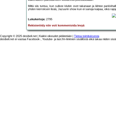
Miltä siis tuntuu, kun sulkee klubin ovet takanaan ja lähtee parkkih
yhden kierroksen lisää, Jazuurin show kun ei sanoja kaipaa, eikä rajoj
Lukukertoja:
2795
Rekisteröidy niin voit kommentoida levyä
Copyright © 2025 desibeli.net | Kaikki oikeudet pidätetään |
Tietoa toimituksesta
desibeli.net ei vastaa Facebook-, Youtube- ja last.fm-linkkien sisällöstä eikä takaa niiden sisä