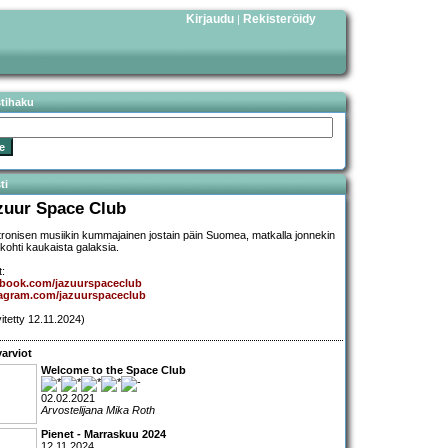
Kirjaudu
Rekisteröidy
|
stihaku
ti
zuur Space Club
tronisen musiikin kummajainen jostain päin Suomea, matkalla jonnekin
 kohti kaukaista galaksia.
t:
ebook.com/jazuurspaceclub
tagram.com/jazuurspaceclub
vitetty 12.11.2024)
arviot
Welcome to the Space Club
02.02.2021
Arvostelijana Mika Roth
Pienet - Marraskuu 2024
12.11.2024