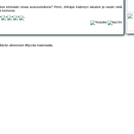
allista etsimään omaa avaruuskiituria? Hmm, ehkäpä käännyn takaisin ja nautin vielä
a tunnusta.
ltävän aiheeseen liittyvää materiaalia.